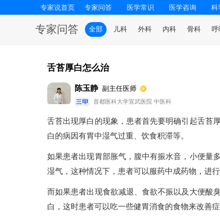
专家说首页
专家问答
医学常识
医学咨询
科
专家问答
全部
儿科
外科
内科
骨科
呼
舌苔厚白怎么治
陈玉静
副主任医师
首都医科大学宣武医院 中医科
舌苔出现厚白的现象，患者首先要明确引起舌苔
白的病因有胃中湿气过重、饮食积滞等。
如果患者出现胃部胀气，腹中有振水音，小便量
湿气，这种情况下，患者可以服药中成药物，进行
而如果患者出现食欲减退、食欲不振以及大便酸
白，这时患者可以吃一些健胃消食的食物来改善症