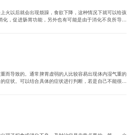
子上火以后就会出现烦躁，食欲下降，这种情况下就可以给孩
消化，促进肠胃功能，另外也有可能是由于消化不良所导致
水果，不要吃油腻、辛辣的食物，尤其是肉类。
较重而导致的。通常脾胃虚弱的人比较容易出现体内湿气重的
白的症状。可以结合具体的症状进行判断，若是自己不能很好
根据情况适当的吃一些如薏米之类的具有排湿气效果的食物，
排湿气。