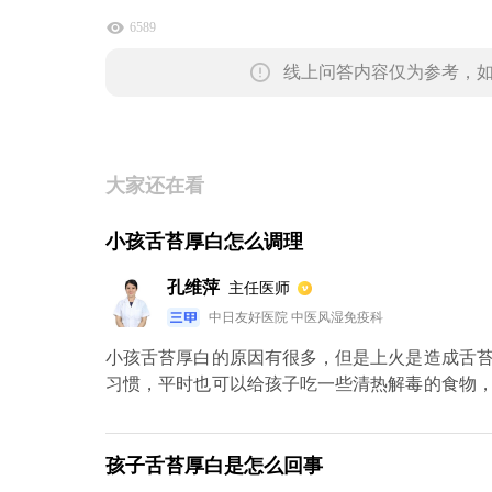
6589
线上问答内容仅为参考，
大家还在看
小孩舌苔厚白怎么调理
孔维萍
主任医师
中日友好医院 中医风湿免疫科
小孩舌苔厚白的原因有很多，但是上火是造成舌
习惯，平时也可以给孩子吃一些清热解毒的食物
喝水，尽量补充体内的水分。如果小孩舌苔较厚
可以用淡竹叶泡水给小孩服用，淡竹叶清火利尿
有调理脾胃，肠胃的作用。除此之外，还可以采用
孩子舌苔厚白是怎么回事