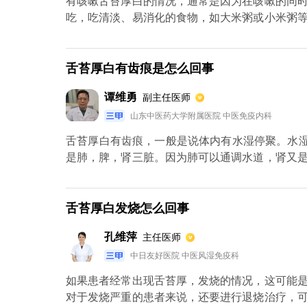
有咳嗽舌苔厚白的情况，通常是因为在咳嗽的同
吃，吃清淡、易消化的食物，如大米粥或小米粥
需使用消积止咳颗粒、健胃消食片等促进消化的
细菌感染。如果是细菌感染，应该同时使用抗生
拉定等，不会加重积食或消化不良。
舌苔厚白有齿痕是怎么回事
谭维勇
副主任医师
山东中医药大学附属医院 中医免疫内科
舌苔厚白有齿痕，一般是说体内有水湿停聚。水湿
是肺，脾，肾三脏。因为肺可以通调水道，肾又
常的时候，就会出现舌苔厚白，舌头有齿痕的情
就会出现咳嗽、痰多、气短、发憋等症状。脾功
并没有太大臭味。肾功能失调的话，还会出现四
舌苔厚白发烧怎么回事
后，所产生的痰饮水饮，可以用相对应温性的中
孔维萍
主任医师
物。2.水湿实证，也就是说明体内的脏器功能并
辣刺激油腻的食物，还喜爱烟酒。可能还会伴有
中日友好医院 中医风湿免疫科
汗粘腻。这种情况一般需要改善饮食，同时配上
如果患者经常出现舌苔厚，发烧的情况，这可能
疗。
对于发烧严重的患者来说，还要进行退烧治疗，