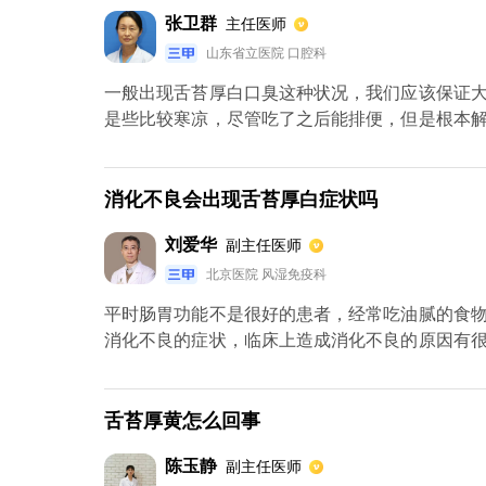
张卫群
主任医师
山东省立医院 口腔科
一般出现舌苔厚白口臭这种状况，我们应该保证
是些比较寒凉，尽管吃了之后能排便，但是根本
苔白、厚、腻，伴有口臭，可以用润肠通便的药
睡早起，尽量多饮水，保持大便的通畅，让身体
多吃蔬菜，多喝水，保证五谷杂粮的均衡摄入。
消化不良会出现舌苔厚白症状吗
刘爱华
副主任医师
北京医院 风湿免疫科
平时肠胃功能不是很好的患者，经常吃油腻的食
消化不良的症状，临床上造成消化不良的原因有
也会导致患者出现消化不良的情况。体内受到幽
时可以先在饮食上调整一下，尽可能的吃一些清
要时可以吃一些促进食物消化的药物来进行治疗
舌苔厚黄怎么回事
常常见的，建议家长可以适当的给孩子服用一些
陈玉静
副主任医师
的保暖措施。