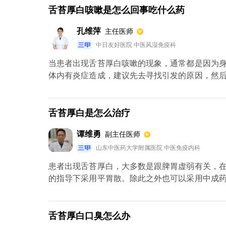
舌苔厚白咳嗽是怎么回事吃什么药
孔维萍
主任医师
中日友好医院 中医风湿免疫科
当患者出现舌苔厚白咳嗽的现象，通常都是因为
体内有炎症造成，建议先去寻找引发的原因，然
造成，建议服用消炎类的药物，常见的有阿莫西
参。同时还能选择用艾叶去泡脚，能够起到祛湿
白，还能选择服用健脾祛湿的药物去改善。
舌苔厚白是怎么治疗
谭维勇
副主任医师
山东中医药大学附属医院 中医免疫内科
患者出现舌苔厚白，大多数是跟脾胃虚弱有关，
的指导下采用平胃散。除此之外也可以采用中成
要有良好的生活习惯，尽量以清淡为主，可多补
治疗期间要经常锻炼可起到增强体质的作用。
舌苔厚白口臭怎么办