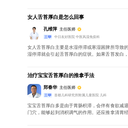
过使用健脾散来进行调节脾胃功能。特别需要注
的食物，并且还要多进行户外运动，增强体质，
素，补充水分是完全可以对其有有效作用的。
女人舌苔厚白是怎么回事
孔维萍
主任医师
中日友好医院 中医风湿免疫科
女人舌苔厚白主要是水湿停滞或寒湿困脾所导致
湿停滞就会引起舌苔厚白的症状。如果舌苔发白
香砂六君子丸、香砂胃苓丸等健脾祛湿的药物治
促进脾胃消化。
治疗宝宝舌苔厚白的推拿手法
郑春华
主任医师
首都儿科研究所附属儿童医院 儿科
宝宝舌苔厚白多是由于胃肠积滞，会伴有食欲减
门穴，能够起到消积调气的作用。还应推拿清胃
推清大肠，每个穴位推100~300下，能够将积