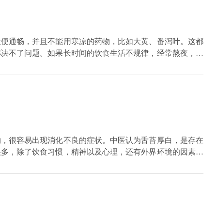
大便通畅，并且不能用寒凉的药物，比如大黄、番泻叶。这都
解决不了问题。如果长时间的饮食生活不规律，经常熬夜，舌
物，要使肠腑通畅，就是浊气下降。还要调整生活规律，要早
的细胞新陈代谢加快。减少吃水干后叶容易造成饮食的积滞，
物，很容易出现消化不良的症状。中医认为舌苔厚白，是存在
很多，除了饮食习惯，精神以及心理，还有外界环境的因素，
门螺旋杆菌感染也会让患者出现消化不良的情况。建议患者平
淡的蔬菜水果，多喝水，多可以适当的去户外做一下运动。必
，儿童出现消化不良的症状，很容易出现便秘的情况，这是非
调理肠道菌群的益生菌来进行改善，平时要注意加强孩子腹部