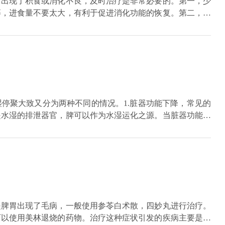
时出现了积食或消化不良，及时治疗是非常必要的。第一，少
等，进食量不要太大，有利于促进消化功能的恢复。第二，还
药物。如果咳嗽症状严重，我们应该检查血常规，看看是否有
素，可以使用对胃肠道刺激较小的抗生素，如头孢克肟、头孢
停聚大致又分为两种不同的情况。1.脏器功能下降，常见的
是水湿的排泄器官，脾可以作为水湿运化之源。当脏器功能失
况，相对应的脏器也会有不同的症状。例如肺功能失调的话，
能失调的话，可能会出现大便黏滞或者溏泄的症状，但是大便
肢浮肿，面部浮肿，小便增多的情况。对于脏腑功能失调之
医药物进行治疗。例如干姜、半夏、肉桂、苍术、附子等药
未下降，而是水湿壅盛导致的。这种人大多体格健壮，喜欢辛
口中粘腻，大便秘结或者溏泄的症状。而且大便味道很臭，出
祛湿的药物。例如薏米、茯苓、苍术、陈皮等药物，来进行治
是脾胃出现了毛病，一般使用参苓白术散，四妙丸进行治疗。
可以使用美林退烧的药物。治疗这种症状引发的疾病主要是通