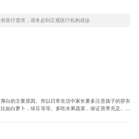
如有医疗需求，请务必到正规医疗机构就诊
苔厚白的主要原因。所以日常生活中家长要多注意孩子的穿衣
，比如白萝卜，绿豆等等。多吃水果蔬菜，保证营养充足。多
较白，可以用薏仁熬粥，加入冰糖给孩子吃，可清热解毒。也
，可有效的缓解孩子因上火引起的尿尿难受的情况，淡竹叶还
稻芽促消化，缓解积食，清热解毒，排除体内毒素。