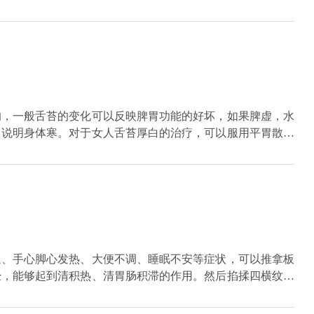
意的是，在治疗期间一定要在饮食上进行克制，少吃生冷刺激
还要多喝水促进肠胃蠕动。原则上说多吃水果蔬菜补充维生
的，一般舌苔的变化可以反映脾胃功能的好坏，如果脾虚，水
，说明身体寒。对于女人舌苔厚白的治疗，可以服用平胃散、
疗。日常生活中少吃生冷，寒性的食物，平时加强体育锻炼，
退、手心脚心发热、大便不调、睡眠不安等症状，可以推拿板
经，能够起到清积热、清胃肠积滞的作用。然后掐揉四横纹，
滞很好的清除，使宝宝的舌苔厚白，得到有效的改善。