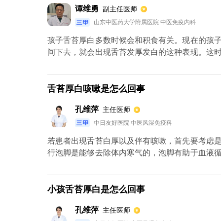
谭维勇
副主任医师
山东中医药大学附属医院 中医免疫内科
孩子舌苔厚白多数时候会和积食有关。现在的孩
间下去，就会出现舌苔发厚发白的这种表现。这
之外，还应该适量的吃一些药物进行治疗，比如
行治疗。这种药物没有小儿的剂型，通常可以按照
够有效缓解积食。等到积食得到缓解之后，舌苔自
舌苔厚白咳嗽是怎么回事
孔维萍
主任医师
中日友好医院 中医风湿免疫科
若患者出现舌苔白厚以及伴有咳嗽，首先要考虑
行泡脚是能够去除体内寒气的，泡脚有助于血液
起到缓解的作用，但针对于咳嗽比较严重的情况
其次，饮食要以清淡为主，尽量避免吃刺激性食物
小孩舌苔厚白是怎么回事
孔维萍
主任医师