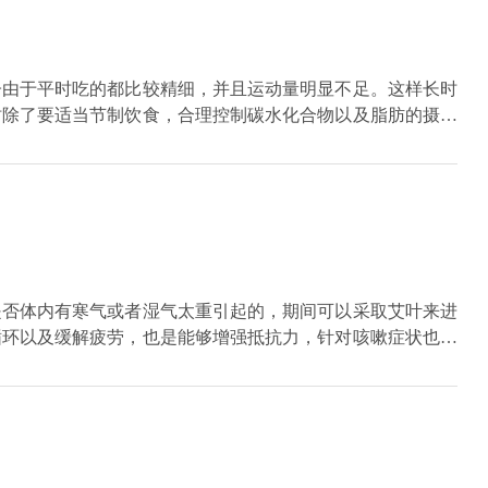
子由于平时吃的都比较精细，并且运动量明显不足。这样长时
时除了要适当节制饮食，合理控制碳水化合物以及脂肪的摄入
保和颗粒。不管是对于虚症还是实症所引起的积食，都可以进
成人剂量减半进行口服，一般需要持3-5天左右的时间，能
然就会变薄。
是否体内有寒气或者湿气太重引起的，期间可以采取艾叶来进
循环以及缓解疲劳，也是能够增强抵抗力，针对咳嗽症状也是
下，是需要在医生的指导下口服复方甘草口服液来进行治疗，
，如果期间咳嗽伴有痰液，也可以采取雾化的方式来祛痰。