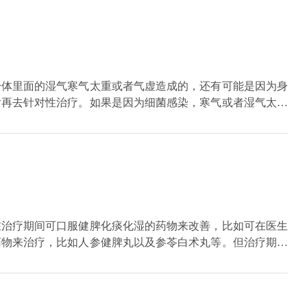
身体里面的湿气寒气太重或者气虚造成的，还有可能是因为身
后再去针对性治疗。如果是因为细菌感染，寒气或者湿气太重
林或者头孢等，适当服用点补气的药物，比如麦冬或者太子
驱寒的效果，对于缓解咳嗽也能达到很好的作用。要是舌苔厚
在治疗期间可口服健脾化痰化湿的药物来改善，比如可在医生
药物来治疗，比如人参健脾丸以及参苓白术丸等。但治疗期间
充一些蔬菜水果，有利于病情恢复，其次要保持良好的情绪，