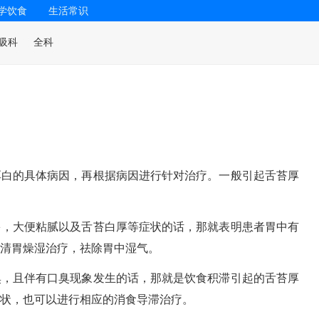
学饮食
生活常识
吸科
全科
厚白的具体病因，再根据病因进行针对治疗。一般引起舌苔厚
多，大便粘腻以及舌苔白厚等症状的话，那就表明患者胃中有
清胃燥湿治疗，祛除胃中湿气。
臭，且伴有口臭现象发生的话，那就是饮食积滞引起的舌苔厚
状，也可以进行相应的消食导滞治疗。