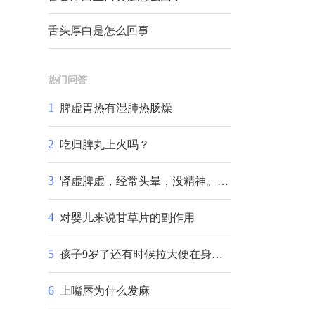
舌头厚白是怎么回事
热门问答
1
脾虚胃热有湿肺热肠燥
2
吃归脾丸上火吗？
3
肾虚脾虚，经常头晕，没精神。食欲不振没胃口
4
对婴儿来说甘草片的副作用
5
孩子9岁了还有时候拉大便在身上不知道怎么回事:
6
上嘴唇为什么发麻