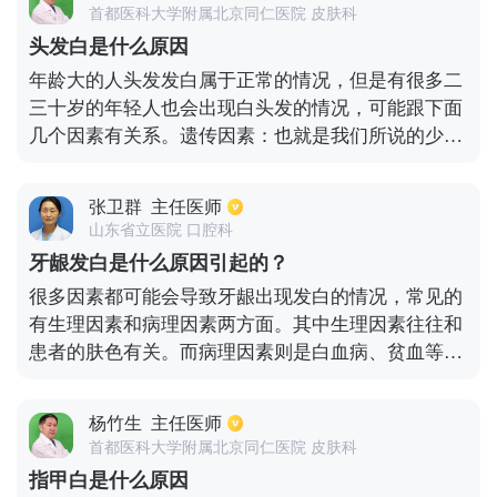
多补充一些蔬菜水果，有利于病情恢复，其次要保持
首都医科大学附属北京同仁医院 皮肤科
良好的情绪，治疗期间要经常锻炼可起到增强体质的
头发白是什么原因
作用。
年龄大的人头发发白属于正常的情况，但是有很多二
三十岁的年轻人也会出现白头发的情况，可能跟下面
几个因素有关系。遗传因素：也就是我们所说的少白
头，在很早的时候就会有白发的出现。再者跟缺乏微
量元素有关：铜缺乏、蛋白、纤维素的缺乏都会引起
张卫群
主任医师
头发变白。血热：中医认为年轻人出现白发跟血热也
山东省立医院 口腔科
有关系，长时间的吃辛辣刺激食物，长期处于紧张状
牙龈发白是什么原因引起的？
态都有可能造成头发白。另外中老年人出现肾气不
很多因素都可能会导致牙龈出现发白的情况，常见的
足，也会引起头发白。头发变白主要的原因是黑色素
有生理因素和病理因素两方面。其中生理因素往往和
细胞老化而引起的，但是也跟不良的精神因素、营养
患者的肤色有关。而病理因素则是白血病、贫血等疾
物质缺乏有关。
病，如果是白血病导致牙龈发白，那患者牙龈还可能
会出现增生的情况，患者牙齿表面会附着大量的腐
杨竹生
主任医师
败、坏死性物质，这种情况下，患者在进行血常规检
首都医科大学附属北京同仁医院 皮肤科
查时，就会发现白细胞数明显增高。因此，当患者出
指甲白是什么原因
现牙龈发白的症状后，要是患者无法明确病因的话，