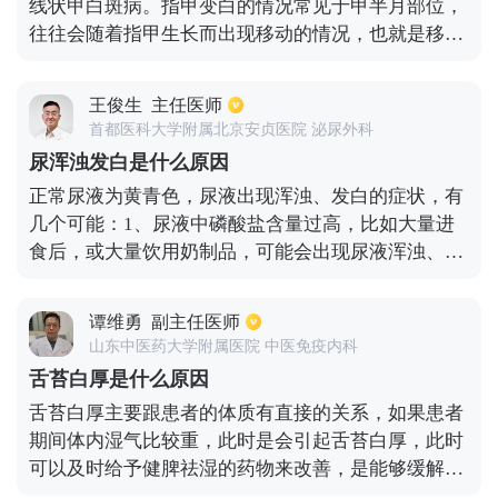
线状甲白斑病。指甲变白的情况常见于甲半月部位，
之外，还可以采用稻芽促消化，缓解积食，清热解
往往会随着指甲生长而出现移动的情况，也就是移动
毒，排除体内毒素。
至指甲的边缘，而且多半是原发性的。如果整个指甲
都变白了，往往是得了全白甲病，这属于先天性疾
王俊生
主任医师
病，无需治疗。导致白甲症的原因目前还不是很清
首都医科大学附属北京安贞医院 泌尿外科
楚，可能和遗传或者缺乏维生素有关。另外，指甲变
尿浑浊发白是什么原因
白也可能是灰指甲，初期会指甲变白，之后会出现指
正常尿液为黄青色，尿液出现浑浊、发白的症状，有
甲增厚的情况，这种疾病是真菌感染所致。
几个可能：1、尿液中磷酸盐含量过高，比如大量进
食后，或大量饮用奶制品，可能会出现尿液浑浊、发
白。2、泌尿系统发生了感染，尿液中会产生大量白
细胞以及组织坏死物，于是造成尿液浑浊以及发白。
谭维勇
副主任医师
3、乳糜尿，这种情况少见，属于淋巴管内淋巴液漏
山东中医药大学附属医院 中医免疫内科
至尿液中，造成尿液呈现乳白色或浑浊的白色。
舌苔白厚是什么原因
舌苔白厚主要跟患者的体质有直接的关系，如果患者
期间体内湿气比较重，此时是会引起舌苔白厚，此时
可以及时给予健脾祛湿的药物来改善，是能够缓解症
状的。期间可以选择中药成分的药物，比如党参以及