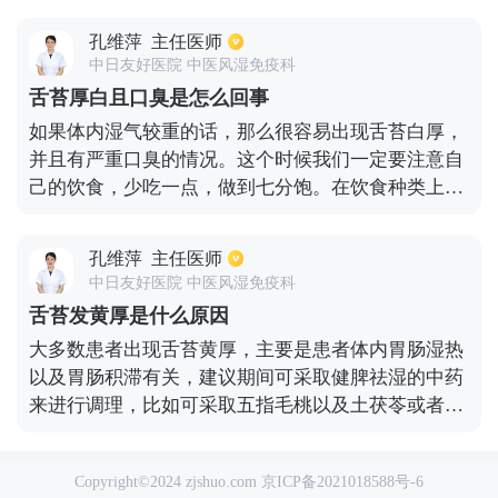
茯苓等药材。同时也可以做药膳来治疗，比如淮山杞
孔维萍
主任医师
子瘦肉汤，也可以在医生的医嘱下采用中成药物治
中日友好医院 中医风湿免疫科
疗，比如四君子汤或者参苓白术丸等药物来改善症
舌苔厚白且口臭是怎么回事
状。其次也可以通过艾灸的方式来治疗。
如果体内湿气较重的话，那么很容易出现舌苔白厚，
并且有严重口臭的情况。这个时候我们一定要注意自
己的饮食，少吃一点，做到七分饱。在饮食种类上一
定要多元化，做到营养均衡，千万不能挑食。如果很
喜欢吃油炸食品，一定要减少这些食品的摄入。如果
孔维萍
主任医师
之前吃了大多的肉类或海鲜类，也应该减少，也就是
中日友好医院 中医风湿免疫科
说之前吃很多的食物，现在一定要减少它的摄入量。
舌苔发黄厚是什么原因
我们要遵循早晨吃好，中午吃饱，晚上吃的少一点的
大多数患者出现舌苔黄厚，主要是患者体内胃肠湿热
原则，同时需要增强体育锻炼，只有身体运动起来，
以及胃肠积滞有关，建议期间可采取健脾祛湿的中药
才会使得血气流畅。如果发现自己的身体困重，可喝
来进行调理，比如可采取五指毛桃以及土茯苓或者白
一些茶水来促进肠胃蠕动，藿香、薏米、砂仁，这些
扁豆等成分进行调理。也可以将中药材做成药膳，比
对健脾化湿都有非常好的效果。
如土茯苓芡实瘦肉汤或者绵茵陈鲫鱼汤，除此之外也
Copyright©2024 zjshuo.com
京ICP备2021018588号-6
可以服用中成药甘露消毒丹等。部分患者期间也会在