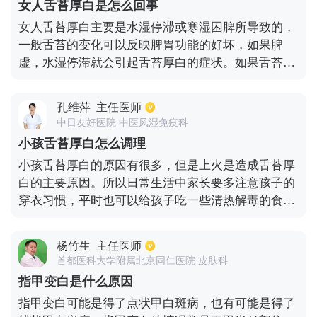
女人舌苔厚白是怎么回事
同时使用抗生素，可以使用对胃肠道刺激较小的抗生
女人舌苔厚白主要是水湿停滞或寒湿困脾所导致的，
素，如头孢克肟、头孢拉定等，不会加重积食或消化
一般舌苔的变化可以反映脾胃功能的好坏，如果脾
不良。
虚，水湿停滞就会引起舌苔厚白的症状。如果舌苔发
白，说明身体寒。对于女人舌苔厚白的治疗，可以服
用平胃散、香砂六君子丸、香砂胃苓丸等健脾祛湿的
孔维萍
主任医师
药物治疗。日常生活中少吃生冷，寒性的食物，平时
中日友好医院 中医风湿免疫科
加强体育锻炼，促进脾胃消化。
小孩舌苔厚白怎么调理
小孩舌苔厚白的原因有很多，但是上火是造成舌苔厚
白的主要原因。所以日常生活中家长要多注意孩子的
穿衣习惯，平时也可以给孩子吃一些清热解毒的食
物，比如白萝卜，绿豆等等。多吃水果蔬菜，保证营
养充足。多喝水，尽量补充体内的水分。如果小孩舌
杨竹生
主任医师
苔较厚较白，可以用薏仁熬粥，加入冰糖给孩子吃，
首都医科大学附属北京同仁医院 皮肤科
可清热解毒。也可以用淡竹叶泡水给小孩服用，淡竹
指甲变白是什么原因
叶清火利尿，可有效的缓解孩子因上火引起的尿尿难
指甲变白可能是得了点状甲白斑病，也有可能是得了
受的情况，淡竹叶还有调理脾胃，肠胃的作用。除此