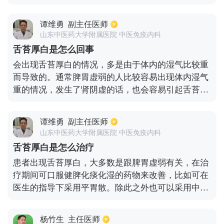
时除了要适当节制饮食，合理控制碳水化合物以及脂
肪的摄入之外，还应该适量的吃一些药物进行治疗，
谭维勇
副主任医师
比如保和颗粒。不管是对于虚症还是实症所引起的积
山东中医药大学附属医院 中医免疫内科
食，都可以进行治疗。这种药物没有小儿的剂型，通
舌苔厚白是怎么回事
常可以按照成人剂量减半进行口服，一般需要持3-5
会出现舌苔厚白的情况，多是由于体内的湿气比较重
天左右的时间，能够有效缓解积食。等到积食得到缓
而导致的。通常脾胃虚弱的人比较容易出现体内湿气
解之后，舌苔自然就会变薄。
重的情况，发生了肾阴虚的话，也会容易引起舌苔厚
白的症状。可以结合具体的症状进行判断，若是自己
不能很好的判断病情，建议及时去医院看医生。平时
谭维勇
副主任医师
可以根据情况适当的吃一些如薏米之类的具有排湿气
山东中医药大学附属医院 中医免疫内科
效果的食物，必要时，也可在医生的指导适当的服用
舌苔厚白是怎么治疗
一些药物来排湿气。
患者出现舌苔厚白，大多数是跟脾胃虚弱有关，在治
疗期间可口服健脾化痰化湿的药物来改善，比如可在
医生的指导下采用平胃散。除此之外也可以采用中成
药物来治疗，比如人参健脾丸以及参苓白术丸等。但
治疗期间要有良好的生活习惯，尽量以清淡为主，可
杨竹生
主任医师