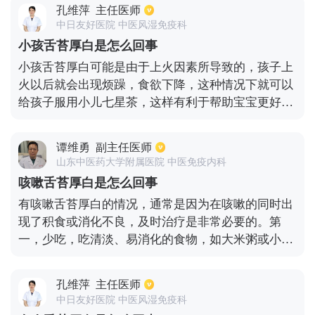
液、食物碎屑，脱落的角化上皮以及渗出的白血细胞
孔维萍
主任医师
组成的，不过在日常生活当中吃饭或者咀嚼其他食物
中日友好医院 中医风湿免疫科
时，就能够及时的清除掉这些物质，因此正常人的舌
小孩舌苔厚白是怎么回事
苔是比较薄的，而且在舌面上均匀的铺开，不过舌面
小孩舌苔厚白可能是由于上火因素所导致的，孩子上
中部以及根部颜色稍微厚一点。如果身体出现了疾
火以后就会出现烦躁，食欲下降，这种情况下就可以
病，比如脾胃虚弱，湿气大，唾液会减少分泌，舌苔
给孩子服用小儿七星茶，这样有利于帮助宝宝更好地
上面的这些白色物质不能够及时的清除，因此会表现
消化，促进肠胃功能，另外也有可能是由于消化不良
出舌苔发白或者厚黄的症状。
所导致的，平时要多吃一些容易消化的食物和新鲜的
谭维勇
副主任医师
蔬菜水果，不要吃油腻、辛辣的食物，尤其是肉类。
山东中医药大学附属医院 中医免疫内科
咳嗽舌苔厚白是怎么回事
有咳嗽舌苔厚白的情况，通常是因为在咳嗽的同时出
现了积食或消化不良，及时治疗是非常必要的。第
一，少吃，吃清淡、易消化的食物，如大米粥或小米
粥等，进食量不要太大，有利于促进消化功能的恢
复。第二，还需使用消积止咳颗粒、健胃消食片等促
孔维萍
主任医师
进消化的药物。如果咳嗽症状严重，我们应该检查血
中日友好医院 中医风湿免疫科
常规，看看是否有细菌感染。如果是细菌感染，应该