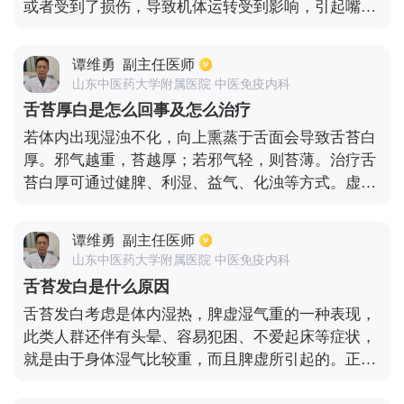
或者受到了损伤，导致机体运转受到影响，引起嘴唇
发白，需要及时去医院就诊，积极配合医生进行治
疗；还有一种原因，在饮食方面，单一饮食或者过度
谭维勇
副主任医师
的控制饮食，造成营养不良，而引起贫血情况发生，
山东中医药大学附属医院 中医免疫内科
也会导致嘴唇发白，在这种情况下，需要加强营养，
舌苔厚白是怎么回事及怎么治疗
饮食多样化，从而改善贫血症状；还有就是肾脏方面
若体内出现湿浊不化，向上熏蒸于舌面会导致舌苔白
的疾病和糖尿病，也可能会引起嘴唇发白的情况，建
厚。邪气越重，苔越厚；若邪气轻，则苔薄。治疗舌
议及时去医院就诊，防止病情加重。
苔白厚可通过健脾、利湿、益气、化浊等方式。虚症
可用参苓白术散，健脾益气化湿。有湿热可服三仁汤
或开郁老蔻丸，健脾利湿祛浊。治疗舌苔白厚还要注
谭维勇
副主任医师
意饮食，减少肥甘厚腻、生冷、辛辣、刺激食物的摄
山东中医药大学附属医院 中医免疫内科
入。另外，不能喝从冰箱里拿出来的饮料或者啤酒等
舌苔发白是什么原因
饮品。
舌苔发白考虑是体内湿热，脾虚湿气重的一种表现，
此类人群还伴有头晕、容易犯困、不爱起床等症状，
就是由于身体湿气比较重，而且脾虚所引起的。正常
人的舌苔也有一层薄薄白色的东西，一般是由于唾