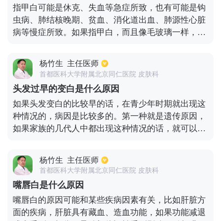
指甲白可能是休克、失血等急症所致，也有可能是钩
还需要尽快到医院进行检查，以便尽快明确诊断，以
虫病、肺结核晚期、贫血、消化道出血、肺源性心脏
免贻误治疗。
病等慢症所致。如果指甲白，而且像毛玻璃一样，往
往是肝硬化的特点。中医认为肝脏是藏血的，血液循
环的好坏与否往往会直接影响心脏的功能，而肝脏的
杨竹生
主任医师
精华往往表现在人的指甲上面，如果指甲白，往往心
首都医科大学附属北京同仁医院 皮肤科
气虚，血液循环也不太好。而且肝血的盛衰对指甲的
头发过早的变白是什么原因
影响很大，如果肝血盛，指甲往往有光泽。气虚者往
如果头发变白的比较早的话，在青少年时期就出现这
往会出现自汗、疲倦、乏力、齿痕、少气懒言等症
种情况的，病因是比较多的。第一种就是遗传原因，
状。血虚者往往会伴随面色苍白、脉细、站起时眼前
如果家族的几代人中都出现这种情况的话，就可以确
发黑以及唇舌色淡等症状。
定为遗传因素。第二种就是身体营养缺乏，可能和平
时摄入的营养物质有很大的关系。如果平时喜欢吃
杨竹生
主任医师
糖，体内摄入的糖过多的话，就有可能造成缺乏微量
首都医科大学附属北京同仁医院 皮肤科
元素或者维生素的等，从而就会造成头发的发白。第
嘴唇白是什么原因
三就是心理因素或者躯体因素所造成的应激反应，这
嘴唇白的原因可能和某些疾病因素有关，比如肝脏方
个也是比较常见的。第四就是内分泌失调，造成体内
面的疾病，肝脏具有藏血、造血功能，如果功能减退
的黑色素减少。