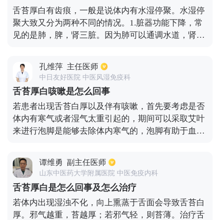
作用。
舌苔厚白有齿痕，一般是说体内有水湿停聚。水湿停
聚大致又分为两种不同的情况。1.脏器功能下降，常
见的是肺，脾，肾三脏。因为肺可以通调水道，肾又
是水湿的排泄器官，脾可以作为水湿运化之源。当脏
器功能失常的时候，就会出现舌苔厚白，舌头有齿痕
孔维萍
主任医师
的情况，相对应的脏器也会有不同的症状。例如肺功
中日友好医院 中医风湿免疫科
能失调的话，就会出现咳嗽、痰多、气短、发憋等症
舌苔厚白咳嗽是怎么回事
状。脾功能失调的话，可能会出现大便黏滞或者溏泄
若患者出现舌苔白厚以及伴有咳嗽，首先要考虑是否
的症状，但是大便并没有太大臭味。肾功能失调的
体内有寒气或者湿气太重引起的，期间可以采取艾叶
话，还会出现四肢浮肿，面部浮肿，小便增多的情
来进行泡脚是能够去除体内寒气的，泡脚有助于血液
况。对于脏腑功能失调之后，所产生的痰饮水饮，可
循环以及缓解疲劳，也是能够增强抵抗力，针对咳嗽
以用相对应温性的中医药物进行治疗。例如干姜、半
症状也是起到缓解的作用，但针对于咳嗽比较严重的
夏、肉桂、苍术、附子等药物。2.水湿实证，也就是
谭维勇
副主任医师
情况下，是需要在医生的指导下口服复方甘草口服液
说明体内的脏器功能并未下降，而是水湿壅盛导致
山东中医药大学附属医院 中医免疫内科
来进行治疗，其次，饮食要以清淡为主，尽量避免吃
的。这种人大多体格健壮，喜欢辛辣刺激油腻的食
舌苔厚白是怎么回事及怎么治疗
刺激性食物，如果期间咳嗽伴有痰液，也可以采取雾
物，还喜爱烟酒。可能还会伴有口中粘腻，大便秘结
若体内出现湿浊不化，向上熏蒸于舌面会导致舌苔白
化的方式来祛痰。
或者溏泄的症状。而且大便味道很臭，出汗粘腻。这
厚。邪气越重，苔越厚；若邪气轻，则苔薄。治疗舌
种情况一般需要改善饮食，同时配上祛湿的药物。例