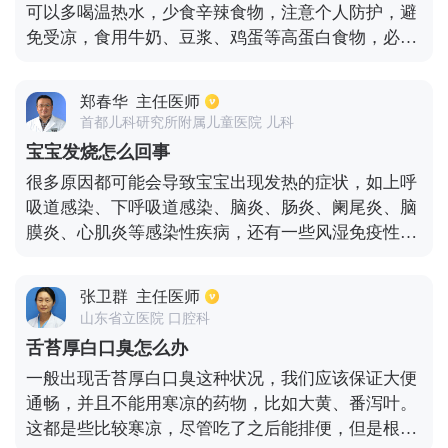
可以多喝温热水，少食辛辣食物，注意个人防护，避
免受凉，食用牛奶、豆浆、鸡蛋等高蛋白食物，必要
时适当服用健脾胃复方药物，如健胃消食片。
郑春华
主任医师
首都儿科研究所附属儿童医院 儿科
宝宝发烧怎么回事
很多原因都可能会导致宝宝出现发热的症状，如上呼
吸道感染、下呼吸道感染、脑炎、肠炎、阑尾炎、脑
膜炎、心肌炎等感染性疾病，还有一些风湿免疫性疾
病也可能会导致宝宝出现发烧的症状。而诱发这些感
染性疾病比较常见的就是病毒性感染，还有支原体感
张卫群
主任医师
染、衣原体感染、细菌感染、真菌感染等感染因素。
山东省立医院 口腔科
引起宝宝发热的原因一般都是比较复杂的，不过比较
舌苔厚白口臭怎么办
常见的原因就是呼吸道感染或者病毒感染。而要是宝
一般出现舌苔厚白口臭这种状况，我们应该保证大便
宝长时间发热的话，那就需要尽快就医检查，并及时
通畅，并且不能用寒凉的药物，比如大黄、番泻叶。
采取有效的退热处理措施。
这都是些比较寒凉，尽管吃了之后能排便，但是根本