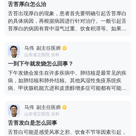
舌苔厚白怎么治
舌苔出现厚白的现象，患者首先要明确引起舌苔厚白
的具体病因，再根据病因进行针对治疗。一般引起舌
苔厚白的病因有胃中湿气过重、饮食积滞等。如果患
者出现胃部胀气，腹中有振水音，小便量多，大便粘
腻以及舌苔白厚等症状的话，那就表明患者胃中有湿
马伟
副主任医师
气，这种情况下，患者可以服药中成药物，进行清胃
山东省立医院 全科
燥湿治疗，祛除胃中湿气。而如果患者出现食欲减
一到下午就发烧怎么回事？
退、食欲不振以及大便酸臭，且伴有口臭现象发生的
下午发烧会发生在许多疾病中。肺结核是最常见的疾
话，那就是饮食积滞引起的舌苔厚白，这时患者可以
病，如肺结核和肺外结核。其他风湿性免疫系统疾
吃一些健胃消食的食物来改善症状，也可以进行相应
病、甲状腺机能亢进和皮质醇增多症可能都有可能出
的消食导滞治疗。
现下午发烧。有必要找出原因，治疗和处理具体的原
因。如果是由结核病感染引起的结核病，则需要系统
马伟
副主任医师
和标准化的抗结核治疗；如果是风湿性免疫系统疾病
山东省立医院 全科
引起的发热，则需要对特定的风湿性免疫系统疾病进
舌苔发白是怎么回事
行规范、系统的治疗，明确特定的病因，并进行针对
舌苔白可能是感受风寒之邪、饮食不节等因素引起，
性治疗，从而达到良好的治疗效果。