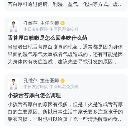
苔白厚可通过健脾、利湿、益气、化浊等方式。虚症
如薏米、茯苓、苍术、陈皮等药物，来进行治疗。
可用参苓白术散，健脾益气化湿。有湿热可服三仁汤
或开郁老蔻丸，健脾利湿祛浊。治疗舌苔白厚还要注
孔维萍
主任医师
意饮食，减少肥甘厚腻、生冷、辛辣、刺激食物的摄
中日友好医院 中医风湿免疫科
入。另外，不能喝从冰箱里拿出来的饮料或者啤酒等
舌苔厚白咳嗽是怎么回事吃什么药
饮品。
当患者出现舌苔厚白咳嗽的现象，通常都是因为身体
里面的湿气寒气太重或者气虚造成的，还有可能是因
为身体内有炎症造成，建议先去寻找引发的原因，然
后再去针对性治疗。如果是因为细菌感染，寒气或者
湿气太重造成，建议服用消炎类的药物，常见的有阿
孔维萍
主任医师
莫西林或者头孢等，适当服用点补气的药物，比如麦
中日友好医院 中医风湿免疫科
冬或者太子参。同时还能选择用艾叶去泡脚，能够起
小孩舌苔厚白怎么调理
到祛湿驱寒的效果，对于缓解咳嗽也能达到很好的作
小孩舌苔厚白的原因有很多，但是上火是造成舌苔厚
用。要是舌苔厚白，还能选择服用健脾祛湿的药物去
白的主要原因。所以日常生活中家长要多注意孩子的
改善。
穿衣习惯，平时也可以给孩子吃一些清热解毒的食
物，比如白萝卜，绿豆等等。多吃水果蔬菜，保证营