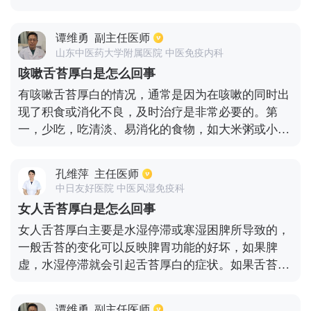
消化，促进肠胃功能，另外也有可能是由于消化不良
所导致的，平时要多吃一些容易消化的食物和新鲜的
谭维勇
副主任医师
蔬菜水果，不要吃油腻、辛辣的食物，尤其是肉类。
山东中医药大学附属医院 中医免疫内科
咳嗽舌苔厚白是怎么回事
有咳嗽舌苔厚白的情况，通常是因为在咳嗽的同时出
现了积食或消化不良，及时治疗是非常必要的。第
一，少吃，吃清淡、易消化的食物，如大米粥或小米
粥等，进食量不要太大，有利于促进消化功能的恢
复。第二，还需使用消积止咳颗粒、健胃消食片等促
孔维萍
主任医师
进消化的药物。如果咳嗽症状严重，我们应该检查血
中日友好医院 中医风湿免疫科
常规，看看是否有细菌感染。如果是细菌感染，应该
女人舌苔厚白是怎么回事
同时使用抗生素，可以使用对胃肠道刺激较小的抗生
女人舌苔厚白主要是水湿停滞或寒湿困脾所导致的，
素，如头孢克肟、头孢拉定等，不会加重积食或消化
一般舌苔的变化可以反映脾胃功能的好坏，如果脾
不良。
虚，水湿停滞就会引起舌苔厚白的症状。如果舌苔发
白，说明身体寒。对于女人舌苔厚白的治疗，可以服
用平胃散、香砂六君子丸、香砂胃苓丸等健脾祛湿的
谭维勇
副主任医师