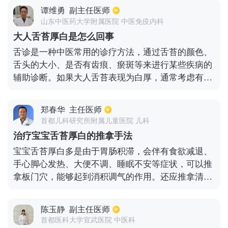
养充足。多喝水，尽量补充体内的水分。如果小孩舌
谭维勇
副主任医师
苔较厚较白，可以用薏仁熬粥，加入冰糖给孩子吃，
山东中医药大学附属医院 中医免疫内科
可清热解毒。也可以用淡竹叶泡水给小孩服用，淡竹
大人舌苔厚白是怎么回事
叶清火利尿，可有效的缓解孩子因上火引起的尿尿难
舌诊是一种中医常用的诊疗方法，通过舌苔的颜色、
受的情况，淡竹叶还有调理脾胃，肠胃的作用。除此
舌头的大小、是否有齿痕、瘀斑等来进行某些疾病的
之外，还可以采用稻芽促消化，缓解积食，清热解
辅助诊断。如果大人舌苔表现为白厚，通常考虑有湿
毒，排除体内毒素。
邪阻滞、寒邪等，对应的治疗应该选用温热性质的药
物来治疗，可以选择藿香正气散、香砂平胃散、木香
郑春华
主任医师
顺气丸等。饮食上也应该注意避免吃冷饮、寒凉水果
首都儿科研究所附属儿童医院 儿科
等。
治疗宝宝舌苔厚白的推拿手法
宝宝舌苔厚白多是由于胃肠积滞，会伴有食欲减退、
手心脚心发热、大便不调、睡眠不安等症状，可以推
拿板门穴，能够起到消积调气的作用。还应推拿清胃
经，能够起到清积热、清胃肠积滞的作用。然后掐揉
四横纹，推清大肠，每个穴位推100~300下，能够将
陈玉静
副主任医师
积滞很好的清除，使宝宝的舌苔厚白，得到有效的改
首都医科大学宣武医院 中医科
善。