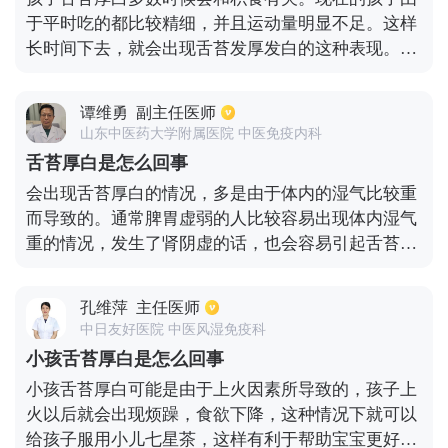
于平时吃的都比较精细，并且运动量明显不足。这样
长时间下去，就会出现舌苔发厚发白的这种表现。这
时除了要适当节制饮食，合理控制碳水化合物以及脂
肪的摄入之外，还应该适量的吃一些药物进行治疗，
谭维勇
副主任医师
比如保和颗粒。不管是对于虚症还是实症所引起的积
山东中医药大学附属医院 中医免疫内科
食，都可以进行治疗。这种药物没有小儿的剂型，通
舌苔厚白是怎么回事
常可以按照成人剂量减半进行口服，一般需要持3-5
会出现舌苔厚白的情况，多是由于体内的湿气比较重
天左右的时间，能够有效缓解积食。等到积食得到缓
而导致的。通常脾胃虚弱的人比较容易出现体内湿气
解之后，舌苔自然就会变薄。
重的情况，发生了肾阴虚的话，也会容易引起舌苔厚
白的症状。可以结合具体的症状进行判断，若是自己
不能很好的判断病情，建议及时去医院看医生。平时
孔维萍
主任医师
可以根据情况适当的吃一些如薏米之类的具有排湿气
中日友好医院 中医风湿免疫科
效果的食物，必要时，也可在医生的指导适当的服用
小孩舌苔厚白是怎么回事
一些药物来排湿气。
小孩舌苔厚白可能是由于上火因素所导致的，孩子上
火以后就会出现烦躁，食欲下降，这种情况下就可以
给孩子服用小儿七星茶，这样有利于帮助宝宝更好地