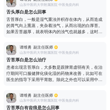
药物治疗。日常生活中少吃生冷，寒性的食物，平时
山东中医药大学附属医院 中医免疫内科
加强体育锻炼，促进脾胃消化。
舌头厚白是怎么回事
舌苔厚白，一般是湿气重浊并积存在体内，从而造成
的胃气向上熏蒸，夹杂着浊气，从而出现的白厚苔。
如果舌苔越厚，就表明体内的浊气也就越多，这时就
要及时调理。不然日积月累，就会造成痰浊、痰瘀的
情况，而且也会阻碍脾胃的正常运行。例如肝的疏
谭维勇
副主任医师
泄，肺脏的宣发。一般来说，如果舌头出现白厚苔，
山东中医药大学附属医院 中医免疫内科
首先就要开始控制饮食，减少生冷瓜果以及油腻刺激
舌苔厚白是怎么治疗
的食物。还要注意冷冻的饮料都不能喝，例如冰水、
患者出现舌苔厚白，大多数是跟脾胃虚弱有关，在治
冻啤酒等，要服用温暖开胃驱寒的水。例如生姜水，
疗期间可口服健脾化痰化湿的药物来改善，比如可在
红糖水或者大枣茶。同时在饮食上也要注意，尽量不
医生的指导下采用平胃散。除此之外也可以采用中成
吃寒凉的海鲜、以及不易消化的肥厚肉类。这样会影
药物来治疗，比如人参健脾丸以及参苓白术丸等。但
响脾胃对湿气的消化，加重湿气的重浊。最后也可以
治疗期间要有良好的生活习惯，尽量以清淡为主，可
选择中医调理，比如开郁老蔻丸，就可以起到温脾、
谭维勇
副主任医师
多补充一些蔬菜水果，有利于病情恢复，其次要保持
健胃、化湿的作用。如果全身感到寒冷的话，还可以
山东中医药大学附属医院 中医免疫内科
良好的情绪，治疗期间要经常锻炼可起到增强体质的
选用附子理中丸或理中丸，也会有同样的作用。
舌苔厚白有齿痕是怎么回事