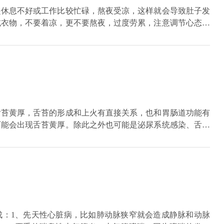
是休息不好或工作比较忙碌，熬夜受凉，这样就会导致肚子发
减衣物，不要着凉，更不要熬夜，过度劳累，注意调节心态，
些体育锻炼，改掉不良的生活习惯，这样有利于改善。还有可
泌失调要改善可以从运动和食物方面调理，当然如果有必要也
发凉有关系，这种情况平时摄入的食物，可以是有利于散寒
使用健胃补脾颗粒。
舌苔黄厚，舌苔的形成和上火有直接关系，也和胃肠道功能有
可能会出现舌苔黄厚。除此之外也可能是泌尿系统感染、舌头
然后多选择清淡的饮食，尽量不要选择油腻或者是辛辣的食
成：1、先天性心脏病，比如肺动脉狭窄就会造成静脉和动脉