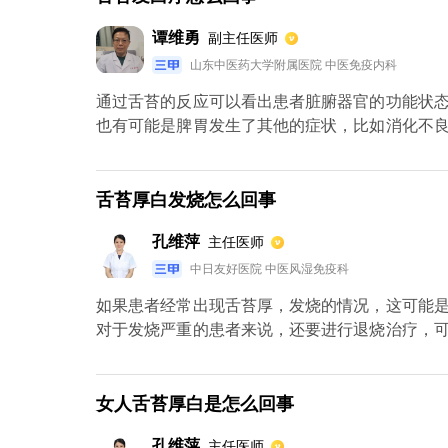
谭维勇
副主任医师
山东中医药大学附属医院 中医免疫内科
通过舌苔的反应可以看出患者脏腑器官的功能状
也有可能是脾胃发生了其他的症状，比如消化不
就说明肝脏的疏泄功能不良，无法将身体多余的
状态，具体情况还需要到医院诊断。
舌苔厚白发烧怎么回事
孔维萍
主任医师
中日友好医院 中医风湿免疫科
如果患者经常出现舌苔厚，发烧的情况，这可能
对于发烧严重的患者来说，还要进行退烧治疗，
过使用健脾散来进行调节脾胃功能。特别需要注
的食物，并且还要多进行户外运动，增强体质，
素，补充水分是完全可以对其有有效作用的。
女人舌苔厚白是怎么回事
孔维萍
主任医师