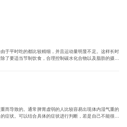
子由于平时吃的都比较精细，并且运动量明显不足。这样长时
时除了要适当节制饮食，合理控制碳水化合物以及脂肪的摄入
保和颗粒。不管是对于虚症还是实症所引起的积食，都可以进
成人剂量减半进行口服，一般需要持3-5天左右的时间，能
然就会变薄。
较重而导致的。通常脾胃虚弱的人比较容易出现体内湿气重的
白的症状。可以结合具体的症状进行判断，若是自己不能很好
根据情况适当的吃一些如薏米之类的具有排湿气效果的食物，