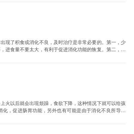
排湿气。
时出现了积食或消化不良，及时治疗是非常必要的。第一，少
等，进食量不要太大，有利于促进消化功能的恢复。第二，还
药物。如果咳嗽症状严重，我们应该检查血常规，看看是否有
素，可以使用对胃肠道刺激较小的抗生素，如头孢克肟、头孢
子上火以后就会出现烦躁，食欲下降，这种情况下就可以给孩
消化，促进肠胃功能，另外也有可能是由于消化不良所导致
水果，不要吃油腻、辛辣的食物，尤其是肉类。