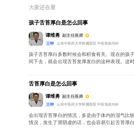
大家还在看
孩子舌苔厚白是怎么回事
谭维勇
副主任医师
山东中医药大学附属医院 中医免疫内科
孩子舌苔厚白多数时候会和积食有关。现在的孩
间下去，就会出现舌苔发厚发白的这种表现。这
之外，还应该适量的吃一些药物进行治疗，比如
行治疗。这种药物没有小儿的剂型，通常可以按照
够有效缓解积食。等到积食得到缓解之后，舌苔自
舌苔厚白是怎么回事
谭维勇
副主任医师
山东中医药大学附属医院 中医免疫内科
会出现舌苔厚白的情况，多是由于体内的湿气比
情况，发生了肾阴虚的话，也会容易引起舌苔厚
的判断病情，建议及时去医院看医生。平时可以