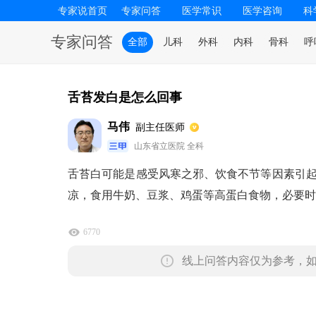
专家说首页
专家问答
医学常识
医学咨询
科
专家问答
全部
儿科
外科
内科
骨科
呼
舌苔发白是怎么回事
马伟
副主任医师
山东省立医院 全科
舌苔白可能是感受风寒之邪、饮食不节等因素引
凉，食用牛奶、豆浆、鸡蛋等高蛋白食物，必要时
6770
线上问答内容仅为参考，