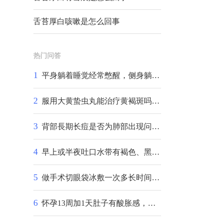
舌苔厚白咳嗽是怎么回事
热门问答
1
平身躺着睡觉经常憋醒，侧身躺着睡就没事，请问医生这是怎么回事？
2
服用大黄蛰虫丸能治疗黄褐斑吗？40岁的年龄长出来的，谢谢
3
背部長期长痘是否为肺部出现问题?！
4
早上或半夜吐口水带有褐色、黑色是什么原因什么病?早上或半夜吐口水带有褐色、黑色是什么原因什么病?
5
做手术切眼袋冰敷一次多长时间才好。。。。。: 一次冰敷多长时间
6
怀孕13周加1天肚子有酸胀感，很不舒服