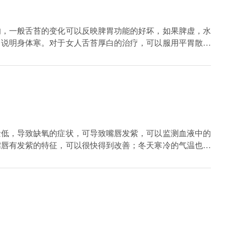
的，一般舌苔的变化可以反映脾胃功能的好坏，如果脾虚，水
，说明身体寒。对于女人舌苔厚白的治疗，可以服用平胃散、
疗。日常生活中少吃生冷，寒性的食物，平时加强体育锻炼，
量低，导致缺氧的症状，可导致嘴唇发紫，可以监测血液中的
嘴唇有发紫的特征，可以很快得到改善；冬天寒冷的气温也会
现嘴唇有发紫的情况，是由于寒冷导致末梢血管循环不好，予