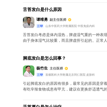
况。怀疑此时，建议去医院检查明确病因。若确
发干，建议早期空腹喝水，这样可以补充水分。同
舌苔发白是什么原因
谭维勇
副主任医师
山东中医药大学附属医院 中医免疫内科
舌苔发白考虑是体内湿热，脾虚湿气重的一种表
由于身体湿气比较重，而且脾虚所引起的。正常
屑，脱落的角化上皮以及渗出的白血细胞组成的
的清除掉这些物质，因此正常人的舌苔是比较薄
微厚一点。如果身体出现了疾病，比如脾胃虚弱
脚底发白是怎么回事？
及时的清除，因此会表现出舌苔发白或者厚黄的症
杨竹生
主任医师
首都医科大学附属北京同仁医院 皮肤科
引起脚底发白的原因有很多，最常见的原因是穿
有吃辛辣食物或患有甲亢，建议在更换舒适透气
时伴有其他症状，应及时赶往医院进行相关检查，