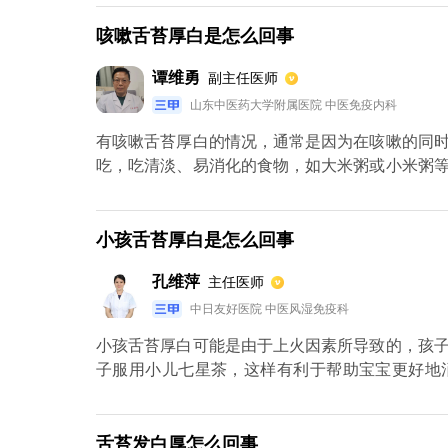
必要时，也可在医生的指导适当的服用一些药物来
咳嗽舌苔厚白是怎么回事
谭维勇
副主任医师
山东中医药大学附属医院 中医免疫内科
有咳嗽舌苔厚白的情况，通常是因为在咳嗽的同
吃，吃清淡、易消化的食物，如大米粥或小米粥
需使用消积止咳颗粒、健胃消食片等促进消化的
细菌感染。如果是细菌感染，应该同时使用抗生
拉定等，不会加重积食或消化不良。
小孩舌苔厚白是怎么回事
孔维萍
主任医师
中日友好医院 中医风湿免疫科
小孩舌苔厚白可能是由于上火因素所导致的，孩
子服用小儿七星茶，这样有利于帮助宝宝更好地
的，平时要多吃一些容易消化的食物和新鲜的蔬菜
舌苔发白厚怎么回事