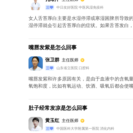
中日友好医院 中医风湿免疫科
女人舌苔厚白主要是水湿停滞或寒湿困脾所导致
湿停滞就会引起舌苔厚白的症状。如果舌苔发白
香砂六君子丸、香砂胃苓丸等健脾祛湿的药物治
促进脾胃消化。
嘴唇发紫是怎么回事
张卫群
主任医师
山东省立医院 口腔科
嘴唇发紫和许多原因有关，是由于血液中的含氧
氧饱和度，比如有氧运动、饮酒、吸氧后都会使
导致嘴唇的颜色发紫，洗冷水脸或者洗澡也会发
以及时取暖后可恢复正常。
肚子经常发凉是怎么回事
黄玉红
主任医师
中国医科大学附属第一医院 消化内科