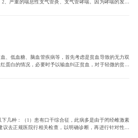
。2、严重的喘息性支气管炎、支气管哮喘。因为哮喘的发作
及肺组织通气，引起呼吸衰竭，缺氧后会造成嘴唇发紫。3、
，从而引起缺氧，出现嘴唇发紫。
贫血、低血糖、脑血管疾病等，首先考虑是贫血导致的无力双
血红蛋白的情况，必要时予以输血纠正贫血，对于轻微的贫血
以多吃点肉类、蛋类、鱼类、虾皮、鸡肝、菠菜等；其次是低
及心慌的症状，需要及时完善血糖监测，予以补充糖分，可以
较常见的是脑血管堵塞导致的，可出现双下肢无力的情况，同
及糖尿病等疾病，需要及时监测血脂、血糖及血压情况，必要
、抗血小板聚集等治疗。
以下几种：（1）患有口干综合征，此病多是由于闭经雌激素
建议去正规医院行相关检查，以明确诊断，再进行针对性治
，也会出现嘴巴发干。（3）高血糖引起口干，这也是一种情