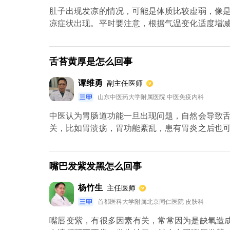
肚子出现发凉的情况，可能是体质比较虚弱，像
凉症状出现。平时要注意，根据气温变化适度增
不要给自己压力太大，可以多运动，像是参加一
能是内分泌失调造成的，尤其是女性，如果内分
可以使用药物调理。另外脾胃虚寒也可能跟肚子
舌苔黄厚是怎么回事
的，像是大枣，狗肉，黑豆等。药物选择方面可以
谭维勇
副主任医师
山东中医药大学附属医院 中医免疫内科
中医认为胃肠道功能一旦出现问题，自然会导致
关，比如胃溃疡，胃功能紊乱，患有胃炎之后也
炎症所引起，不管是什么原因都应该明确病因，
物，也应该选择多喝苦丁茶、菊花茶。
嘴巴发紫发黑怎么回事
杨竹生
主任医师
首都医科大学附属北京同仁医院 皮肤科
嘴唇变紫，有很多因素有关，常常因为是缺氧造