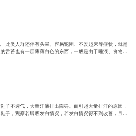
定是高血糖所致，建议降糖药物治疗。当生活中出现睡觉嘴巴
时此时空腹，水可以清理胃肠道，有助于排便。
现，此类人群还伴有头晕、容易犯困、不爱起床等症状，就是
人的舌苔也有一层薄薄白色的东西，一般是由于唾液、食物碎
，不过在日常生活当中吃饭或者咀嚼其他食物时，就能够及时
的，而且在舌面上均匀的铺开，不过舌面中部以及根部颜色稍
，湿气大，唾液会减少分泌，舌苔上面的这些白色物质不能够
状。
着鞋子不透气，大量汗液排出障碍。而引起大量排汗的原因，
的鞋子，观察若脚底发白情况，若发白情况得不到改善，且同
明确病因、对应治疗。