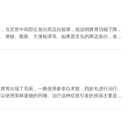
态，当舌苔中间部位发白而且比较厚，就说明脾胃功能下降，
良、便秘、腹胀、大便粘滞等。如果是舌头的两边发白，发厚
水液排出体外，根据不同的部位，可以反映出不同的脏腑功能
是脾胃出现了毛病，一般使用参苓白术散，四妙丸进行治疗。
可以使用美林退烧的药物。治疗这种症状引发的疾病主要是通
意的是，在治疗期间一定要在饮食上进行克制，少吃生冷刺激
还要多喝水促进肠胃蠕动。原则上说多吃水果蔬菜补充维生