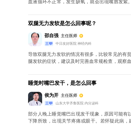
血液循环不正常，发生缺氧，就会出现嘴唇发紫
状态，造成肺部损伤，从而导致换气功能受限以
脑部的脑干组织受损伤，损伤后也会造成呼吸抑制
双腿无力发软是怎么回事呢？
邵自强
主任医师
中日友好医院 神经内科
导致双腿无力发软的情况有很多，比较常见的有
腿发软的症状，建议及时完善血常规检查，观察
症状可以补充铁剂和其他的补血颗粒，饮食上可
血糖发作导致双腿乏力发软，同时可伴有满冷汗
很快恢复；最后要考虑是脑血管疾病导致的，比
睡觉时嘴巴发干，是怎么回事
时可伴有其他的慢性疾病，比如高血压、高血脂
侯为开
主任医师
时完善颅脑磁共振检查评估病情，必要时予以调脂
山东大学齐鲁医院 内分泌科
部分人晚上睡觉嘴巴出现发干现象，原因可能有
下降所致，出现关节疼痛或眼干。若怀疑此病，
疗。（2）睡觉用口腔呼吸，导致口腔水分蒸发