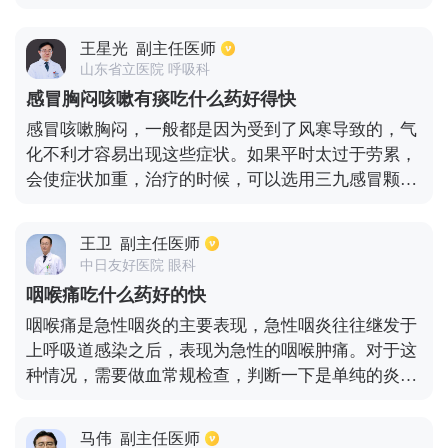
部疼痛症状特别明显的话，就会严重影响吞咽功能，
甚至伴有畏寒、发热、全身乏力等症状，通常这些症
王星光
副主任医师
状都是细菌感染或是病毒感染引起的，患者可以进行
山东省立医院 呼吸科
抗病毒或是抗菌治疗。对于症状比较严重的情况，患
感冒胸闷咳嗽有痰吃什么药好得快
者可以使用糖皮质激素来治疗，能起到缓解局部疼痛
感冒咳嗽胸闷，一般都是因为受到了风寒导致的，气
的效果，改善和减轻局部水肿，还可以进行雾化吸入
化不利才容易出现这些症状。如果平时太过于劳累，
治疗，也是有利于症状的缓解的。
会使症状加重，治疗的时候，可以选用三九感冒颗
粒，双黄连口服液。平时的饮食不要吃刺激性的食
物，多吃一些水果蔬菜，山药，大枣，多喝一点水，
王卫
副主任医师
饮食尽量清淡一点，对缓解症状会有一定的帮助。室
中日友好医院 眼科
内的空气一定要流通，保持空气新鲜。不仅感冒会导
咽喉痛吃什么药好的快
致胸闷咳嗽，支气管炎，病毒性心肌炎以及肺炎都会
咽喉痛是急性咽炎的主要表现，急性咽炎往往继发于
出现这种情况，要先去医院找明原因。
上呼吸道感染之后，表现为急性的咽喉肿痛。对于这
种情况，需要做血常规检查，判断一下是单纯的炎
症，还是细菌性化脓性的炎症。如果是化脓性的炎
症，一般建议可以适当应用口服的抗生素。如果是血
马伟
副主任医师