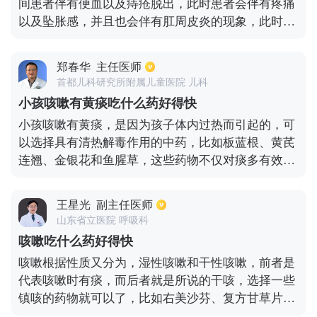
间患者伴有便血以及痔疮脱出，此时患者会伴有疼痛
以及坠胀感，并且也会伴有肛周皮炎的现象，此时可
以口服药物来改善，也可以通过中药坐浴清洗，并且
也可以通过塞痔疮栓也是具有消炎消肿的作用，其次
郑春华
主任医师
也可以通过静脉增强剂治疗。针对痔疮脱出的患者，
首都儿科研究所附属儿童医院 儿科
如果口服药物后效果不理想也是可以通过手术切除，
小孩咳嗽有黄痰吃什么药好得快
效果是比较显著的。因此治疗期间是需要根据病情决
小孩咳嗽有黄痰，是因为孩子体内过热而引起的，可
定的。
以选择具有清热解毒作用的中药，比如板蓝根、黄芪
连翘、金银花和鱼腥草，这些药物不仅对痰多有效
果，而且还能够很好的抑制病毒和细菌，对于流感有
着很好的抵抗作用。另外在生活中也可以选择一些食
王星光
副主任医师
疗的方式来帮宝宝缓解咳嗽伴有黄痰的症状，比如冰
山东省立医院 呼吸科
糖雪梨是比较受家里人喜爱的，而且制作过程也比较
咳嗽吃什么药好得快
简单。
咳嗽根据性质又分为，湿性咳嗽和干性咳嗽，前者是
代表咳嗽时有痰，而后者就是所说的干咳，选择一些
镇咳的药物就可以了，比如右美沙芬、复方甘草片等
等，如果症状严重则还需要服用镇咳的糖浆，如果伴