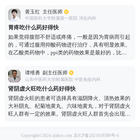
随有痰，需要根据痰的性质和量来进行用药，一般可
黄玉红
主任医师
选择止咳化痰的药物或者抗生素药物。如果咳嗽长时
中国医科大学附属第一医院 消化内科
间不能够得到缓解，则需要去医院进行治疗，在医生
胃疼吃什么药好得快
的指导下进行输液。咳嗽的种类也分为很多，引起症
如果觉得腹部不舒适或疼痛，一般是因为胃病而引起
状的病因也有很多，在进行治疗时可先查询到具体病
的，可通过服用抑酸药物进行治疗，具有明显效果。
因，再做针对治疗。
在乙酸类药物中，ppi类的药物效果是最好的，比如
生活中常见到的雷贝拉唑、奥美拉唑、艾普拉唑等
等。如果服用了这些药物之后，肚子疼痛的症状并没
谭维勇
副主任医师
有得到改善，甚至还要加重，则需要排除腹部疾病，
山东中医药大学附属医院 中医免疫内科
很可能是阑尾炎、胆囊炎以及胰腺炎、妇科炎症、肠
肾阴虚火旺吃什么药好得快
梗阻等其他类疾病了。因此在进行治疗之前，还是应
肾阴虚火旺的患者可选择具有滋阴降火、清热效果的
当要先明确病因，不能够自己随意的用药。
大补阴丸、杞菊地黄丸、六味地黄丸，对于肾阴虚火
旺人群有一定的效果。肾阴虚火旺人群首先会出现失
眠多梦、盗汗、潮热、腰膝酸软，还有烦热等症状，
所以应该选择清热的药物，在服用药物之后可以缓解
Copyright©2024 zjshuo.com
京ICP备2021018588号-6
症状，但是生活中也应该注意，不应该抽烟喝酒，应