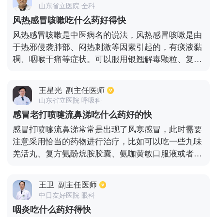
象不高，首选的药物是中药，比如蓝芩口服液，比如
山东省立医院 全科
蒲地蓝口服液，这些清热解毒的中成药来治疗。当
风热感冒咳嗽吃什么药好得快
然，还可以结合物理治疗，比如雾化吸入，比如微
风热感冒咳嗽是中医病名的说法，风热感冒咳嗽是由
波、理疗，比如穴位贴敷治疗。只要通过合理的治
于热邪侵袭肺部、闷热刺激等因素引起的，有痰液黏
疗，一般急性咽喉肿痛都可以很好的来控制症状。
稠、咽喉干痛等症状。可以服用银翘解毒颗粒、复方
金银花颗粒等清热解毒的药物。另外还可以搭配止咳
类的药物，如川贝枇杷糖浆、麻杏止咳糖浆等。也可
王星光
副主任医师
以使用中药方剂如桑菊饮，包含有桑叶、菊花、薄
山东省立医院 呼吸科
荷、连翘、前胡、牛蒡子、杏仁、桔梗、贝母、琵琶
感冒老打喷嚏流鼻涕吃什么药好的快
叶等这些清热化痰、疏风止咳的药物进行对症处理。
感冒打喷嚏流鼻涕常常是出现了风寒感冒，此时需要
还可以加用黄芩、知母、玄参、天花粉等中药进行对
注意采用恰当的药物进行治疗，比如可以吃一些九味
症处理。平时也可以多吃麦冬地黄茶、银耳百合粥、
羌活丸、复方氨酚烷胺胶囊、氨咖黄敏口服液或者是
蜂蜜柚子水、冰糖雪梨膏，来帮助止咳润肺治疗。风
莲花清瘟胶囊等进行治疗。如果感冒症状已经严重
热感冒咳嗽期间，要尽量保持清淡的饮食习惯，生活
化，吃药的同时还需要做好保暖措施，远离刺激性气
环境要保持清洁、通风、凉爽，避免过度闷热的环
王卫
副主任医师
味，避免冷空气刺激，或者是使用生理盐水清洗鼻
境，避免过度油腻、辛辣的食物。
中日友好医院 眼科
腔，也可以使用麻黄碱滴鼻液做局部治疗。
咽炎吃什么药好得快