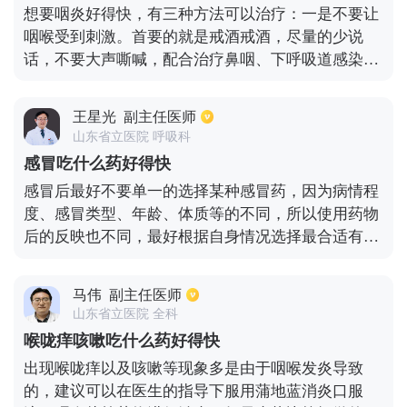
想要咽炎好得快，有三种方法可以治疗：一是不要让
咽喉受到刺激。首要的就是戒酒戒酒，尽量的少说
话，不要大声嘶喊，配合治疗鼻咽、下呼吸道感染，
只要呼吸道通畅了，不让周围的器官病变分泌物给喉
部带来刺激。二是适当的使用雾化吸入法。可以将青
王星光
副主任医师
霉素、庆大霉素、链霉素、地塞米松抗炎消肿的药
山东省立医院 呼吸科
物，一起注射到雾化器内，患者可以通过含雾化器，
感冒吃什么药好得快
将雾化的药物吸入咽喉部。三是使用中药治疗，例如
感冒后最好不要单一的选择某种感冒药，因为病情程
铁笛丸和黄氏响声丸等。在平时大家一定要预防和治
度、感冒类型、年龄、体质等的不同，所以使用药物
疗急性喉炎，因为急性咽炎很有可能会演变成慢性咽
后的反映也不同，最好根据自身情况选择最合适有效
炎。
的药物进行治疗。可以在医生检查进行对症治疗，但
是因为感冒有自愈性，所以普通感冒后即使不吃药，
马伟
副主任医师
到一定时间也是能自我治愈的。病情较轻时多加强保
山东省立医院 全科
暖，多休息即可，注意及时补充身体水份。病情较重
喉咙痒咳嗽吃什么药好得快
时可选择对症服药治疗，一般早期可以使用抗感冒药
出现喉咙痒以及咳嗽等现象多是由于咽喉发炎导致
或是抗组胺药进行治疗，能帮助缓解不适症状。在感
的，建议可以在医生的指导下服用蒲地蓝消炎口服
冒后最好不要盲目服用药物，以免给身体带来损害。