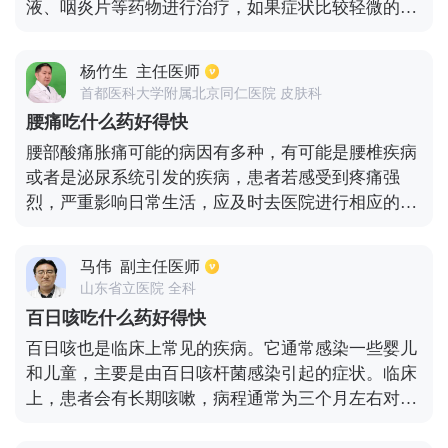
液、咽炎片等药物进行治疗，如果症状比较轻微的
治疗期间也要远离咖啡、酒这些刺激类食物，因为这
话，可以使用西瓜霜含片或者多喝温水进行缓解。但
些会对药物造成干扰或是给身体带来负面影响。
是也不排除以上症状，是由于患者出现了呼吸道感染
杨竹生
主任医师
或者有过敏的情况，如果服药一段时间没有明显的缓
首都医科大学附属北京同仁医院 皮肤科
解的话，可以尽快前往医院检查血常规、过敏原。如
腰痛吃什么药好得快
果是由于过敏造成的，可以服用扑尔敏等药物进行治
腰部酸痛胀痛可能的病因有多种，有可能是腰椎疾病
疗，如果是呼吸道感染，则可以服用阿莫西林等抗生
或者是泌尿系统引发的疾病，患者若感受到疼痛强
素进行治疗。
烈，严重影响日常生活，应及时去医院进行相应的检
查和治疗，尽早确诊好治疗。若希望通过服药的方式
来缓解疼痛，可供选择的药物有双氯灭痛片、奇效风
马伟
副主任医师
痛灵等，此种药物可针对腰椎引发的臀腿疼痛进行有
山东省立医院 全科
效缓解，除此之外也可依照医嘱适当服用养生保健类
百日咳吃什么药好得快
药品，如追风透骨丸，天麻丸，腰痛宁等。也可以辅
百日咳也是临床上常见的疾病。它通常感染一些婴儿
以热敷、针灸等保守治疗的方法配合药物使用。
和儿童，主要是由百日咳杆菌感染引起的症状。临床
上，患者会有长期咳嗽，病程通常为三个月左右对于
易患百日咳的五岁以下儿童，必须进行有效的疫苗注