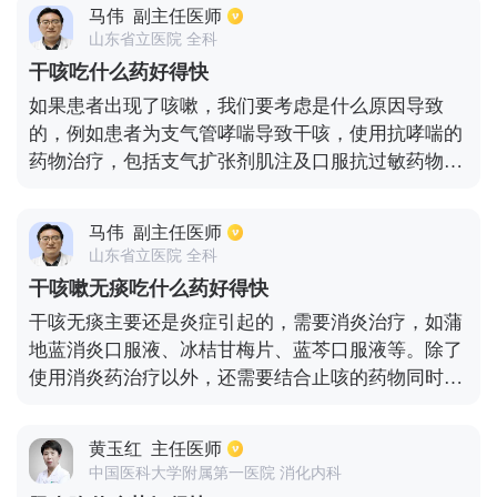
射，以避免感染百日咳杆菌。一旦儿童感染了百日
马伟
副主任医师
咳，将会出现长期咳嗽和咳痰，并且一半的咳嗽声会
山东省立医院 全科
连续出现，直到儿童咳嗽出痰或呕吐出胃内容物，这
干咳吃什么药好得快
可以稍微缓解。对于儿童百日咳，我们的治疗主要是
如果患者出现了咳嗽，我们要考虑是什么原因导致
给予一些抗感染治疗。治疗百日咳的首选药物是大环
的，例如患者为支气管哮喘导致干咳，使用抗哮喘的
内酯类抗生素，如红霉素或罗红霉素。一般疗程不少
药物治疗，包括支气扩张剂肌注及口服抗过敏药物。
于十天，部分症状严重的患者也可适当使用复方新诺
如果患者为冠心病/心功能不全导致的干咳，我们需要
明进行治疗对于有相关并发症的患儿，必须及时对相
抗心衰的治疗，包括强心，利尿，扩血管。如果患者
关并发症进行对症治疗，才能取得良好的治疗效果。
马伟
副主任医师
为是因为炎症导致的咳嗽，我们积极地进行抗感染治
山东省立医院 全科
疗。如果是因为口服药导致的咳嗽，我们应及时停用
干咳嗽无痰吃什么药好得快
导致咳嗽的药物。
干咳无痰主要还是炎症引起的，需要消炎治疗，如蒲
地蓝消炎口服液、冰桔甘梅片、蓝芩口服液等。除了
使用消炎药治疗以外，还需要结合止咳的药物同时治
疗，如咳必清、克咳敏等。服药期间少吃油腻的食
物，以清淡饮食为主，有利于病情的恢复。
黄玉红
主任医师
中国医科大学附属第一医院 消化内科