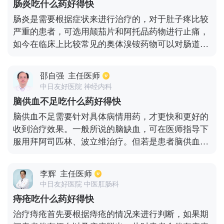
肠炎吃什么药好得快
肠炎是需要根据症状来进行治疗的，对于肚子疼比较
严重的患者，可选用颠茄片和阿托品药物进行止痛，
如今在临床上比较常见的奥体溴铵药物可以对肠道运
动起到抑制作用，而减轻患者的疼痛。如果频繁腹
泻，可选择减少肠胃蠕动的复方蒂芬诺酯药物来进行
邵自强
主任医师
缓解，不过只能够短期服药，长时间服药会对身体产
中日友好医院 神经内科
生很大副作用。蒙脱石散对于因病毒而引起消化道疾
脑供血不足吃什么药好得快
病具有着很强的抑制效果，如果因细菌感染而导致的
脑供血不足需要针对具体病情用药，才更快和更好的
病情可进行抗感染治疗。
收到治疗效果。一般所说的脑缺血，可在医师指导下
服用拜阿司匹林、波立维治疗。但若是患者脑供血不
足是房颤原因所导致，这种情况并不能采用抗血小板
治疗，通常会给予抗凝治疗。其中包括利伐沙班、华
李辉
主任医师
法林、达比加群酯治疗。还需进行调脂治疗，常用药
中日友好医院 中医肛肠科
物为辛伐他汀、阿托伐他汀口服治疗。结合具体病情
痔疮吃什么药好得快
也可以采用中西医疗法，辅助以中成药金纳多治疗。
治疗痔疮首先要根据痔疮的情况来进行判断，如果期