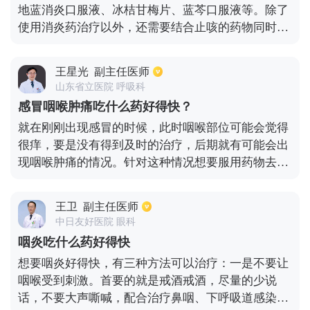
地蓝消炎口服液、冰桔甘梅片、蓝芩口服液等。除了
症处理。平时也可以多吃麦冬地黄茶、银耳百合粥、
使用消炎药治疗以外，还需要结合止咳的药物同时治
蜂蜜柚子水、冰糖雪梨膏，来帮助止咳润肺治疗。风
疗，如咳必清、克咳敏等。服药期间少吃油腻的食
热感冒咳嗽期间，要尽量保持清淡的饮食习惯，生活
物，以清淡饮食为主，有利于病情的恢复。
环境要保持清洁、通风、凉爽，避免过度闷热的环
王星光
副主任医师
境，避免过度油腻、辛辣的食物。
山东省立医院 呼吸科
感冒咽喉肿痛吃什么药好得快？
就在刚刚出现感冒的时候，此时咽喉部位可能会觉得
很痒，要是没有得到及时的治疗，后期就有可能会出
现咽喉肿痛的情况。针对这种情况想要服用药物去治
疗，建议选择消肿散结以及清热解毒的药物，对于缓
解咽喉肿痛会有很好的疗效。同时还能选择非药物的
王卫
副主任医师
方式去进行改善，比如常见的方法就是在少商穴放
中日友好医院 眼科
血，这样就能有效改善肺经的淤热，同时对于治疗咽
咽炎吃什么药好得快
喉肿痛的症状也会有不错的效果。至于选择什么样的
想要咽炎好得快，有三种方法可以治疗：一是不要让
方式，还是应该看自身的情况，或者也能遵从医嘱。
咽喉受到刺激。首要的就是戒酒戒酒，尽量的少说
话，不要大声嘶喊，配合治疗鼻咽、下呼吸道感染，