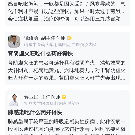
感冒咳嗽胸闷，一般都是因为受到了风寒导致的，气
状的病因也有很多，在进行治疗时可先查询到具体病
化不利才容易出现这些症状。如果平时太过于劳累，
因，再做针对治疗。
会使症状加重，治疗的时候，可以选用三九感冒颗
粒，双黄连口服液。平时的饮食不要吃刺激性的食
物，多吃一些水果蔬菜，山药，大枣，多喝一点水，
谭维勇
副主任医师
饮食尽量清淡一点，对缓解症状会有一定的帮助。室
山东中医药大学附属医院 中医免疫内科
内的空气一定要流通，保持空气新鲜。不仅感冒会导
肾阴虚火旺吃什么药好得快
致胸闷咳嗽，支气管炎，病毒性心肌炎以及肺炎都会
肾阴虚火旺的患者可选择具有滋阴降火、清热效果的
出现这种情况，要先去医院找明原因。
大补阴丸、杞菊地黄丸、六味地黄丸，对于肾阴虚火
旺人群有一定的效果。肾阴虚火旺人群首先会出现失
眠多梦、盗汗、潮热、腰膝酸软，还有烦热等症状，
所以应该选择清热的药物，在服用药物之后可以缓解
蒋卫民
主任医师
症状，但是生活中也应该注意，不应该抽烟喝酒，应
复旦大学附属华山医院 感染科
该避免劳累，另外也应该保持良好的心情，多选择绿
肺感染吃什么药好得快
叶蔬菜。
肺感染属于较严重的呼吸道感染性疾病，此种疾病一
般可以通过抗菌消炎治疗来进行改善，同时需要积极