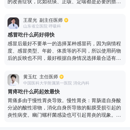
的改善症状，比如祛痰、止咳、定喘都是必要的措
施。经常使用的药物包括氨溴索、氨茶碱等，口服药
物包括肺宁口服液等等。平时需要多加休息，避免熬
王星光
副主任医师
夜，保持好的心态，进行饮食调理，辛辣食物少吃，
山东省立医院 呼吸科
生冷硬的食物避免，做的饮食清淡合理。可以使用抗
感冒吃什么药好得快
生素类的药物进行治疗，最好是到医院进行确诊，选
感冒后最好不要单一的选择某种感冒药，因为病情程
择针对性的药物进行治疗。
度、感冒类型、年龄、体质等的不同，所以使用药物
后的反映也不同，最好根据自身情况选择最合适有效
的药物进行治疗。可以在医生检查进行对症治疗，但
是因为感冒有自愈性，所以普通感冒后即使不吃药，
黄玉红
主任医师
到一定时间也是能自我治愈的。病情较轻时多加强保
中国医科大学附属第一医院 消化内科
暖，多休息即可，注意及时补充身体水份。病情较重
胃疼吃什么药起效最快
时可选择对症服药治疗，一般早期可以使用抗感冒药
胃痛多由于慢性胃炎导致。慢性胃炎：胃肠道自身酸
或是抗组胺药进行治疗，能帮助缓解不适症状。在感
分泌的酸性溶物，消化自身所导致的黏膜受损引起的
冒后最好不要盲目服用药物，以免给身体带来损害。
炎性病变。幽门螺杆菌感染也可引起胃炎的现象。慢
治疗期间也要远离咖啡、酒这些刺激类食物，因为这
性胃炎急性发作时（1）服用阿托品，药效较快，能
些会对药物造成干扰或是给身体带来负面影响。
够及时止痛；（2）饮食调理也可以缓解症状，例如