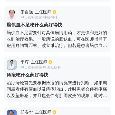
只要呼吸道通畅了，不让周围的器官病变分泌物给喉
部带来刺激。二是适当的使用雾化吸入法。可以将青
邵自强
主任医师
霉素、庆大霉素、链霉素、地塞米松抗炎消肿的药
中日友好医院 神经内科
物，一起注射到雾化器内，患者可以通过含雾化器，
脑供血不足吃什么药好得快
将雾化的药物吸入咽喉部。三是使用中药治疗，例如
脑供血不足需要针对具体病情用药，才更快和更好的
铁笛丸和黄氏响声丸等。在平时大家一定要预防和治
收到治疗效果。一般所说的脑缺血，可在医师指导下
疗急性喉炎，因为急性咽炎很有可能会演变成慢性咽
服用拜阿司匹林、波立维治疗。但若是患者脑供血不
炎。
足是房颤原因所导致，这种情况并不能采用抗血小板
治疗，通常会给予抗凝治疗。其中包括利伐沙班、华
李辉
主任医师
法林、达比加群酯治疗。还需进行调脂治疗，常用药
中日友好医院 中医肛肠科
物为辛伐他汀、阿托伐他汀口服治疗。结合具体病情
痔疮吃什么药好得快
也可以采用中西医疗法，辅助以中成药金纳多治疗。
治疗痔疮首先要根据痔疮的情况来进行判断，如果期
间患者伴有便血以及痔疮脱出，此时患者会伴有疼痛
以及坠胀感，并且也会伴有肛周皮炎的现象，此时可
以口服药物来改善，也可以通过中药坐浴清洗，并且
也可以通过塞痔疮栓也是具有消炎消肿的作用，其次
郑春华
主任医师
也可以通过静脉增强剂治疗。针对痔疮脱出的患者，