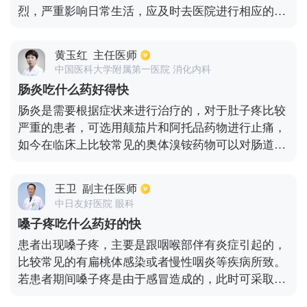
烈，严重影响日常生活，应及时去医院进行相应的检
查和治疗，尽早确诊好治疗。若希望通过服药的方式
来缓解疼痛，可供选择的药物有双氯灭痛片、奇效风
黄玉红
主任医师
痛灵等，此种药物可针对腰椎引发的臀腿疼痛进行有
中国医科大学附属第一医院 消化内科
效缓解，除此之外也可依照医嘱适当服用养生保健类
肠炎吃什么药好得快
药品，如追风透骨丸，天麻丸，腰痛宁等。也可以辅
肠炎是需要根据症状来进行治疗的，对于肚子疼比较
以热敷、针灸等保守治疗的方法配合药物使用。
严重的患者，可选用颠茄片和阿托品药物进行止痛，
如今在临床上比较常见的奥体溴铵药物可以对肠道运
动起到抑制作用，而减轻患者的疼痛。如果频繁腹
泻，可选择减少肠胃蠕动的复方蒂芬诺酯药物来进行
王卫
副主任医师
缓解，不过只能够短期服药，长时间服药会对身体产
中日友好医院 眼科
生很大副作用。蒙脱石散对于因病毒而引起消化道疾
嗓子疼吃什么药好的快
病具有着很强的抑制效果，如果因细菌感染而导致的
患者出现嗓子疼，主要是跟咽喉部伴有炎症引起的，
病情可进行抗感染治疗。
比较常见的有扁桃体感染或者慢性咽炎等疾病所致。
若患者期间嗓子疼是由于感冒造成的，此时可采取中
药成分的药物来改善，比如牛黄解毒片，但针对细菌