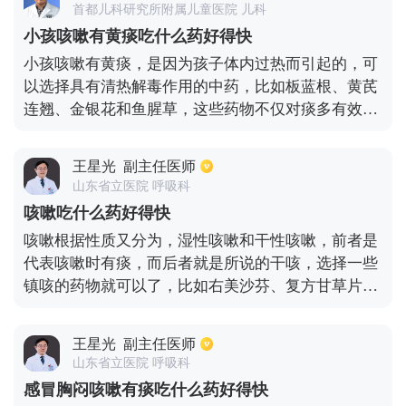
首都儿科研究所附属儿童医院 儿科
如果口服药物后效果不理想也是可以通过手术切除，
小孩咳嗽有黄痰吃什么药好得快
效果是比较显著的。因此治疗期间是需要根据病情决
小孩咳嗽有黄痰，是因为孩子体内过热而引起的，可
定的。
以选择具有清热解毒作用的中药，比如板蓝根、黄芪
连翘、金银花和鱼腥草，这些药物不仅对痰多有效
果，而且还能够很好的抑制病毒和细菌，对于流感有
着很好的抵抗作用。另外在生活中也可以选择一些食
王星光
副主任医师
疗的方式来帮宝宝缓解咳嗽伴有黄痰的症状，比如冰
山东省立医院 呼吸科
糖雪梨是比较受家里人喜爱的，而且制作过程也比较
咳嗽吃什么药好得快
简单。
咳嗽根据性质又分为，湿性咳嗽和干性咳嗽，前者是
代表咳嗽时有痰，而后者就是所说的干咳，选择一些
镇咳的药物就可以了，比如右美沙芬、复方甘草片等
等，如果症状严重则还需要服用镇咳的糖浆，如果伴
随有痰，需要根据痰的性质和量来进行用药，一般可
王星光
副主任医师
选择止咳化痰的药物或者抗生素药物。如果咳嗽长时
山东省立医院 呼吸科
间不能够得到缓解，则需要去医院进行治疗，在医生
感冒胸闷咳嗽有痰吃什么药好得快
的指导下进行输液。咳嗽的种类也分为很多，引起症