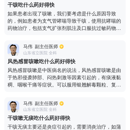
解的话，可以尽快前往医院检查血常规、过敏原。如
干咳吃什么药好得快
果是由于过敏造成的，可以服用扑尔敏等药物进行治
如果患者出现了咳嗽，我们要考虑是什么原因导致
疗，如果是呼吸道感染，则可以服用阿莫西林等抗生
的，例如患者为支气管哮喘导致干咳，使用抗哮喘的
素进行治疗。
药物治疗，包括支气扩张剂肌注及口服抗过敏药物。
如果患者为冠心病/心功能不全导致的干咳，我们需要
抗心衰的治疗，包括强心，利尿，扩血管。如果患者
马伟
副主任医师
为是因为炎症导致的咳嗽，我们积极地进行抗感染治
山东省立医院 全科
疗。如果是因为口服药导致的咳嗽，我们应及时停用
风热感冒咳嗽吃什么药好得快
导致咳嗽的药物。
风热感冒咳嗽是中医病名的说法，风热感冒咳嗽是由
于热邪侵袭肺部、闷热刺激等因素引起的，有痰液黏
稠、咽喉干痛等症状。可以服用银翘解毒颗粒、复方
金银花颗粒等清热解毒的药物。另外还可以搭配止咳
类的药物，如川贝枇杷糖浆、麻杏止咳糖浆等。也可
马伟
副主任医师
以使用中药方剂如桑菊饮，包含有桑叶、菊花、薄
山东省立医院 全科
荷、连翘、前胡、牛蒡子、杏仁、桔梗、贝母、琵琶
干咳嗽无痰吃什么药好得快
叶等这些清热化痰、疏风止咳的药物进行对症处理。
干咳无痰主要还是炎症引起的，需要消炎治疗，如蒲
还可以加用黄芩、知母、玄参、天花粉等中药进行对