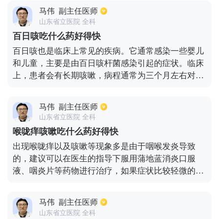
感染的患者是需要采用抗生素药物治疗，效果会比较
马伟
副主任医师
好，同时也可以使用一些含片，比如西瓜霜或者金嗓
山东省立医院 全科
子喉宝等是能够缓解症状，但治疗期间也要多补充水
百日咳吃什么药好得快
分，有利于病情恢复。
百日咳也是临床上常见的疾病。它通常感染一些婴儿
和儿童，主要是由百日咳杆菌感染引起的症状。临床
上，患者会有长期咳嗽，病程通常为三个月左右对于
易患百日咳的五岁以下儿童，必须进行有效的疫苗注
射，以避免感染百日咳杆菌。一旦儿童感染了百日
马伟
副主任医师
咳，将会出现长期咳嗽和咳痰，并且一半的咳嗽声会
山东省立医院 全科
连续出现，直到儿童咳嗽出痰或呕吐出胃内容物，这
喉咙痒咳嗽吃什么药好得快
可以稍微缓解。对于儿童百日咳，我们的治疗主要是
出现喉咙痒以及咳嗽等现象多是由于咽喉发炎导致
给予一些抗感染治疗。治疗百日咳的首选药物是大环
的，建议可以在医生的指导下服用蒲地蓝消炎口服
内酯类抗生素，如红霉素或罗红霉素。一般疗程不少
液、咽炎片等药物进行治疗，如果症状比较轻微的
于十天，部分症状严重的患者也可适当使用复方新诺
话，可以使用西瓜霜含片或者多喝温水进行缓解。但
明进行治疗对于有相关并发症的患儿，必须及时对相
是也不排除以上症状，是由于患者出现了呼吸道感染
关并发症进行对症治疗，才能取得良好的治疗效果。
马伟
副主任医师
或者有过敏的情况，如果服药一段时间没有明显的缓
山东省立医院 全科