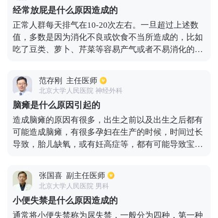
从体内排出。如果你感冒了，你只需要一些感冒药。
经常放屁是什么原因造成的
如果有痰，你可以用一些药物来祛痰，这可以缓解儿
正常人群每天排气在10-20次左右。一旦超过上述数
童咳嗽。
值，多数是因为消化不良或饮食不当所造成的，比如
吃了豆类、萝卜、芹菜等容易产气或者不易消化的食
物，就很容易导致排气增多。如果喜欢暴饮暴食，吃
东西的时候大声说话或用吸管吸饮料，尤其是碳水化
范存刚
主任医师
合物饮料，就容易造成吞气症，也会引起排气增多。
北京大学人民医院 神经外科
平时肠道消化不良以及肠蠕动缓慢，也会导致食物残
脑瘫是什么原因引起的
渣在肠道内聚集，经过产气杆菌分解后，就会产生大
造成脑瘫的原因有很多，出生之前以及出生之后都有
量的二氧化硫、硫化氢、从而导致肛门排气增多。
可能造成脑瘫，有很多孕妇在生产的时候，时间过长
导致，胎儿缺氧，或有妊高症等，都有可能导致宝宝
脑瘫。此外，在怀孕的时候，服用了药物往往对孩子
脑器官发育，也会造成一定影响，甚至会出现脑损
张国喜
副主任医师
伤。还有部分婴儿在出生后，有新生儿感染，肺炎，
北京大学人民医院 男科
高胆红素血症，颅内出血等也会造成脑损伤。高龄产
小便失禁是什么原因造成的
妇很容易导致染色体基因突变，以上介绍这些情况一
通常将小便失禁称为尿失禁，一般分为四种，第一种
定要格外注意。