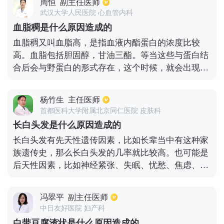
周恒
副主任医师
（2）感染因素—分为细菌感染、病毒感染寄生虫感
武汉大学人民医院 心血管内科
染。细菌感染依次为溶血性链球菌、金黄色葡萄球
血脂稠是什么原因造成的
菌、伤寒杆菌、结核杆菌、肺炎球菌等。呼吸道感染
血脂稠又叫血脂高，是指血液内酯蛋白的浓度比较
较常见。病毒感染，有流感病毒、麻疹病毒、疱疹病
高。血脂包括胆固醇，甘油三酯。等当这些与蛋白结
毒、肝炎病毒等。寄生虫感染，主要有蛔虫感染，血
合后会与野蛋白的形式存在，这个时候，就会出现血
吸虫感染等。（3）其他因素—如昆虫咬伤，植物花
脂高的情况，也叫做高血脂蛋白血症。导致血脂稠的
粉等（4）精神因素也有可能会引起过敏性紫癜。
原因一般有长时间使用高油脂，高糖，高淀粉的食
杨竹生
主任医师
物，这些食物会导致甘油三酯升高，从而导致血液内
首都医科大学附属北京同仁医院 皮肤科
只血脂的浓度升高。这个时候人的身体会出现免疫力
长白头发是什么原因造成的
降低，内分泌疾病以及排泄率降低的症状。
长白头发有先天性遗传因素，比如长辈当中有这种家
族遗传史，那么长白头发的几率就比较高。也可能是
后天性因素，比如神经紧张、失眠、忧愁、焦虑、情
绪不良、受到了某种刺激、惊吓，也会引起长白头
发。对于一些饮食习惯不好的人群，会造成毛囊黑色
冯翠平
副主任医师
素细胞合成障碍，从而出现白头发。
中日友好医院 妇产科
白带豆腐渣状是什么原因造成的