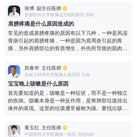
导致嘴角下垂，呈现嘴歪症状。面瘫也分为周围性面
张博
副主任医师
瘫以及中枢性面瘫：1、周围性面瘫，主要症状为眼
首都医科大学附属北京朝阳医院 骨科
裂变大、额纹消失、不能鼓腮。2、中枢性面瘫主要
肩膀疼痛是什么原因造成的
症状是眼裂以上部位正常，眼裂以下部位呈现的症状
常见的造成肩膀疼痛的原因有以下几种，一种是风湿
和周围性面瘫相似。
骨病引起的肩膀疼痛，一种是因为肩周炎引起的疼
痛，另外肩膀部位的骨质增生，外伤所导致的肌肉拉
伤以及脊椎压迫神经等问题，都可能会导致肩膀出现
疼痛的现象。患者应根据实际情况来选择不同的治疗
郑春华
主任医师
方法。常见的治疗肩膀疼痛的方法有中药调理法，外
首都儿科研究所附属儿童医院 儿科
敷药膏法以及西药镇痛消炎法。根据产生肩膀疼痛不
宝宝晚上咳嗽是什么原因
同的病因，可以选择不同的方式来进行调理。肩膀疼
首先要知道的是，咳嗽是一种症状，而不是一种独立
痛比较明显时，可以对肩膀部位进行按摩，针对暂时
的疾病。咳嗽本身是一种反作用，是将肺部垃圾排出
缓解肩膀疼痛的现象还是有一定作用的。
体外的表现。这里的垃圾通常被称为痰。要找出咳嗽
的原因，可能是感冒、咽炎、慢性支气管炎、哮喘
等。如果婴儿咳嗽带痰，主要是因为感冒。免疫力低
黄玉红
主任医师
下后，痰液不能在肺部排出。这孩子会通过咳嗽把痰
中国医科大学附属第一医院 消化内科