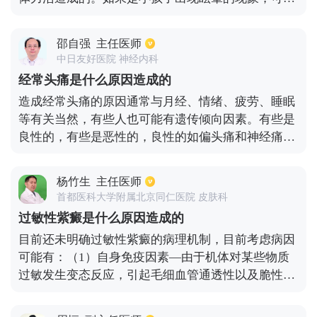
是由于太过于早熟，自尊心太过于强大，神经质等引
起这种症状。另外还有些患者发生眩晕，是因为受到
邵自强
主任医师
了发热，感染或者使用某些药物之后从而引发出来的
中日友好医院 神经内科
眩晕，或者是经常处于抑郁的状态，情绪太过于激
经常头痛是什么原因造成的
动，同样会出现眩晕的情况。对于老年人而言，引发
造成经常头痛的原因通常与月经、情绪、疲劳、睡眠
眩晕的原因就是患上了心脑血管疾病，或者后循环缺
等有关当然，有些人也可能有遗传倾向因素。有些是
血等。
良性的，有些是恶性的，良性的如偏头痛和神经痛，
而。恶性头痛，如脑瘤，脑瘤患者也经常头痛，而且
头痛的程度往往越来越严重。需要去神经科检查头部
杨竹生
主任医师
ct，头部磁共振来找出原因，然后对症治疗。
首都医科大学附属北京同仁医院 皮肤科
过敏性紫癜是什么原因造成的
目前还未明确过敏性紫癜的病理机制，目前考虑病因
可能有：（1）自身免疫因素—由于机体对某些物质
过敏发生变态反应，引起毛细血管通透性以及脆性增
高，导致皮下组织粘膜以及内脏器官出血以及水肿，
过敏原可由于多种因素引起，确切因素不易确定；