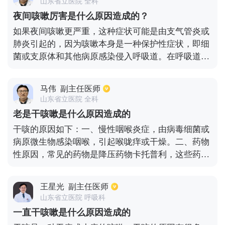
山东省立医院 全科
夜间咳嗽厉害是什么原因造成的？
如果夜间咳嗽更严重，这种症状可能是由支气管炎或
肺炎引起的，因为咳嗽本身是一种保护性症状，即细
菌或支原体和其他病原感染侵入呼吸道。在呼吸道中
频繁繁殖会对气管和肺泡造成损害，并刺激气管产生
一些分泌物。然而，为了保护呼吸道，身体会故意通
马伟
副主任医师
过咳嗽反射并分泌这些细菌或分泌物，从而导致咳
山东省立医院 全科
嗽。建议可以拍一张胸片来检查咳嗽的原因。在医生
老是干咳嗽是什么原因造成的
的指导下，应进行有针对性的抗感染治疗，以尽快恢
干咳的原因如下：一、慢性咽喉炎症，由病毒细菌或
复病情，避免延误病情。平时，也要注意保持心情放
病原微生物感染咽喉，引起喉咙痒或干燥。二、药物
松，不要有太大的压力，多休息，不要过度劳累。白
性原因，常见的药物是降压药物卡托普利，这些药物
天，可以呼吸更多的新鲜空气，保持室内空气流通不
容易引起患者出现干咳不良反应。三、由于长期的不
干燥。平时也可以用罗汉果泡水饮用，这对呼吸道还
良饮食习惯，如长期熬夜，然后因气管吸烟和饮酒而
是有好处的。
王星光
副主任医师
引起的不是细菌感染，也是由气管的一些本能反应引
山东省立医院 呼吸科
起的咳嗽。
一直干咳嗽是什么原因造成的