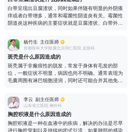
白带呈现出豆腐渣状，同时如果伴随有明显的外阴瘙
痒或者白带增多，通常和霉菌性阴道炎有关。霉菌性
阴道炎这种疾病的主要症状就是豆腐渣状、白带外阴
灼痛、外阴瘙痒。而如果白带是凝乳状，并且没有明
显不舒服，也不伴随有异味，就通常属于正常情况，
杨竹生
主任医师
一般不需要进行治疗。出现白带豆腐渣样一般需要结
首都医科大学附属北京同仁医院 皮肤科
合其他的症状来进行分辨，如果属于正常可以暂时不
斑秃是什么原因造成的
治疗，如果存在有外阴红肿、阴道异味、外阴瘙痒，
斑秃属于非瘢痕性的脱发，常发于身体有毛发的部
多数会和霉菌性阴道炎有关，需要尽快进行药物治
位，一般症状不明显，病因也尚不明确。通常表现为
疗。
毛囊周围有淋巴细胞浸润，同时还可能合并其他免疫
性疾病，比如白癜风、特异性皮炎等。因此此病可能
与自身免疫有一定的关系。引起斑秃的原因还可能与
李云
副主任医师
遗传有关，同时还可能与精神异常，精神创伤，感染
山东省立医院 胸外科
病灶和内分泌失调有关。
胸腔积液是什么原因造成的
胸腔积液是一种在血液中的疾病，解决的办法是尽早
进行胸腔穿刺以及持续的闭式引流，如果肺部的感染