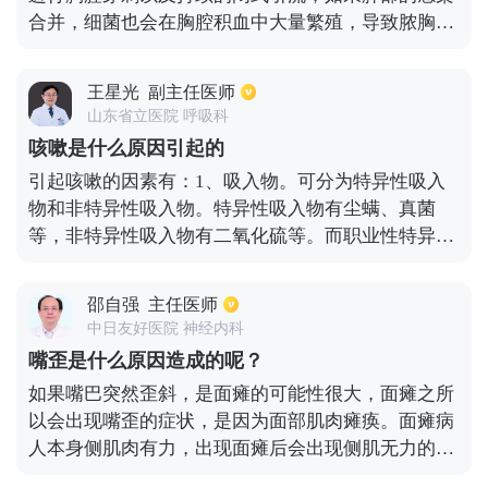
合并，细菌也会在胸腔积血中大量繁殖，导致脓胸，
损害极大。而造成胸腔积液的原因有两种，第一种是
肺挫伤，主要由高处坠落伤，车祸，撞击，重物砸
王星光
副主任医师
伤，锐器刺穿伤等外伤所导致。第二种是肺部的原发
山东省立医院 呼吸科
疾病，如肺炎的炎性渗出、肺结核的结核性胸水以及
咳嗽是什么原因引起的
肺癌的恶性胸水等。对于不同原因所导致的胸腔积
引起咳嗽的因素有：1、吸入物。可分为特异性吸入
液，在进行治疗时一般需要对症下药。
物和非特异性吸入物。特异性吸入物有尘螨、真菌
等，非特异性吸入物有二氧化硫等。而职业性特异性
吸入物有青霉素、动物的排泄物等，职业性非特异性
吸入物有甲酸等。2、感染。呼吸道感染容易引起咳
邵自强
主任医师
嗽，比如患者受到病毒、细菌等感染后，就会直接引
中日友好医院 神经内科
起呼吸道上皮组织受损，若咳嗽持续不断，应该尽快
嘴歪是什么原因造成的呢？
到正规医院就诊。3、食物。由饮食不当引发咳嗽，
如果嘴巴突然歪斜，是面瘫的可能性很大，面瘫之所
比如常吃辛辣刺激油腻的食物。
以会出现嘴歪的症状，是因为面部肌肉瘫痪。面瘫病
人本身侧肌肉有力，出现面瘫后会出现侧肌无力的症
状，所以嘴巴张开后会牵拉肌肉，然后往健侧倾斜，