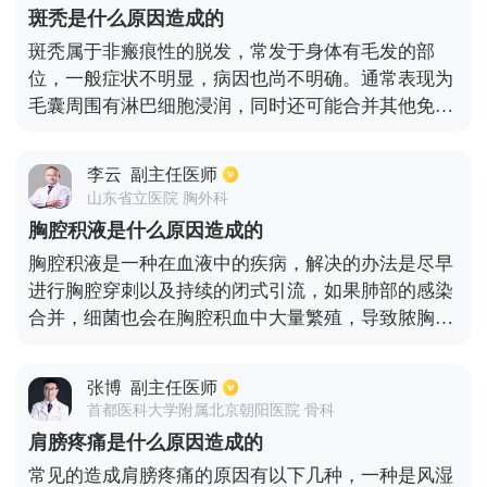
合其他的症状来进行分辨，如果属于正常可以暂时不
斑秃是什么原因造成的
治疗，如果存在有外阴红肿、阴道异味、外阴瘙痒，
斑秃属于非瘢痕性的脱发，常发于身体有毛发的部
多数会和霉菌性阴道炎有关，需要尽快进行药物治
位，一般症状不明显，病因也尚不明确。通常表现为
疗。
毛囊周围有淋巴细胞浸润，同时还可能合并其他免疫
性疾病，比如白癜风、特异性皮炎等。因此此病可能
与自身免疫有一定的关系。引起斑秃的原因还可能与
李云
副主任医师
遗传有关，同时还可能与精神异常，精神创伤，感染
山东省立医院 胸外科
病灶和内分泌失调有关。
胸腔积液是什么原因造成的
胸腔积液是一种在血液中的疾病，解决的办法是尽早
进行胸腔穿刺以及持续的闭式引流，如果肺部的感染
合并，细菌也会在胸腔积血中大量繁殖，导致脓胸，
损害极大。而造成胸腔积液的原因有两种，第一种是
肺挫伤，主要由高处坠落伤，车祸，撞击，重物砸
张博
副主任医师
伤，锐器刺穿伤等外伤所导致。第二种是肺部的原发
首都医科大学附属北京朝阳医院 骨科
疾病，如肺炎的炎性渗出、肺结核的结核性胸水以及
肩膀疼痛是什么原因造成的
肺癌的恶性胸水等。对于不同原因所导致的胸腔积
常见的造成肩膀疼痛的原因有以下几种，一种是风湿
液，在进行治疗时一般需要对症下药。