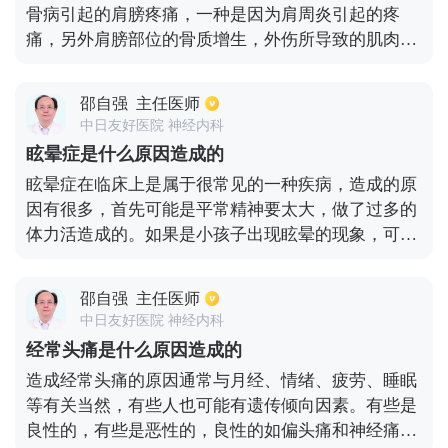
骨病引起的肩膀疼痛，一种是因为肩周炎引起的疼
痛，另外肩膀部位的骨质增生，外伤所导致的肌肉拉
伤以及脊椎压迫神经等问题，都可能会导致肩膀出现
疼痛的现象。患者应根据实际情况来选择不同的治疗
邵自强
主任医师
方法。常见的治疗肩膀疼痛的方法有中药调理法，外
中日友好医院 神经内科
敷药膏法以及西药镇痛消炎法。根据产生肩膀疼痛不
眩晕症是什么原因造成的
同的病因，可以选择不同的方式来进行调理。肩膀疼
眩晕症在临床上是属于很常见的一种疾病，造成的原
痛比较明显时，可以对肩膀部位进行按摩，针对暂时
因有很多，首先可能是平常精神要太大，做了过多的
缓解肩膀疼痛的现象还是有一定作用的。
体力活造成的。如果是小孩子出现眩晕的现象，可能
是由于太过于早熟，自尊心太过于强大，神经质等引
起这种症状。另外还有些患者发生眩晕，是因为受到
邵自强
主任医师
了发热，感染或者使用某些药物之后从而引发出来的
中日友好医院 神经内科
眩晕，或者是经常处于抑郁的状态，情绪太过于激
经常头痛是什么原因造成的
动，同样会出现眩晕的情况。对于老年人而言，引发
造成经常头痛的原因通常与月经、情绪、疲劳、睡眠
眩晕的原因就是患上了心脑血管疾病，或者后循环缺
等有关当然，有些人也可能有遗传倾向因素。有些是
血等。
良性的，有些是恶性的，良性的如偏头痛和神经痛，