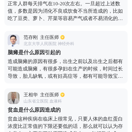
正常人群每天排气在10-20次左右。一旦超过上述数
值，多数是因为消化不良或饮食不当所造成的，比如
吃了豆类、萝卜、芹菜等容易产气或者不易消化的食
物，就很容易导致排气增多。如果喜欢暴饮暴食，吃
东西的时候大声说话或用吸管吸饮料，尤其是碳水化
范存刚
主任医师
合物饮料，就容易造成吞气症，也会引起排气增多。
北京大学人民医院 神经外科
平时肠道消化不良以及肠蠕动缓慢，也会导致食物残
脑瘫是什么原因引起的
渣在肠道内聚集，经过产气杆菌分解后，就会产生大
造成脑瘫的原因有很多，出生之前以及出生之后都有
量的二氧化硫、硫化氢、从而导致肛门排气增多。
可能造成脑瘫，有很多孕妇在生产的时候，时间过长
导致，胎儿缺氧，或有妊高症等，都有可能导致宝宝
脑瘫。此外，在怀孕的时候，服用了药物往往对孩子
脑器官发育，也会造成一定影响，甚至会出现脑损
王相华
主任医师
伤。还有部分婴儿在出生后，有新生儿感染，肺炎，
山东省立医院 血液科
高胆红素血症，颅内出血等也会造成脑损伤。高龄产
贫血是什么原因造成的
妇很容易导致染色体基因突变，以上介绍这些情况一
贫血这种疾病在临床上很常见，只要人体的血红蛋白
定要格外注意。
浓度比正常值的下限还要低的话，那么就可以认为存