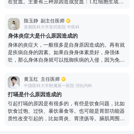
在贫血。主要有三种原因造成贫血：1.红细胞生成减
少，如果患有再生障碍性贫血、造血系统恶性克隆性
疾病，或者患有肿瘤、白血病，以及脾功能亢进、骨
陈玉静
副主任医师
髓增生异常综合症、巨无细胞性贫血等，都是因为红
首都医科大学宣武医院 中医科
细胞的生成减少而引起的。2.红细胞破坏过多，比如
身体炎症大是什么原因造成的
红细胞膜异常、酶、珠蛋白异常或者是免疫性血管性
身体的炎症大，一般很多是自身原因造成的。再有就
溶血，这些都是红细胞破坏过多导致。3.还有一种就
是疾病自身的因素。如果自身身体素质好，身强体
是失血性贫血，是失血导致的，包括急性失血以及慢
壮，那么身体自身就可以抵御疾病的入侵，因为免疫
性失血。这三个原因是导致贫血的最主要原因。
力强嘛。打铁还需自身硬，自己身体好，可以避免服
用药物。但是如果个人的身体素质不太好的话，体弱
黄玉红
主任医师
多病，那么疾病就会变的异常强大。这就会促使一些
中国医科大学附属第一医院 消化内科
炎症变的大了起来。那么身体就会出现一些疾病的信
打嗝是什么原因造成的
号，如红肿、疼痛等症状，严重的话，则会使身体器
引起打嗝的原因是有很多的，有些是饮食问题，比如
官受到很大的损伤。就比如肺炎，假如是一个身体弱
饮食过饱、过快、暴饮暴食等。也可能是胃部功能器
的人，那么肺炎的症状严重程度会加快，最后更重
质性改变引起的，比如胃炎、胃溃疡等。膈肌周围病
时，会危及生命。所以，要加强自身的锻炼，让自己
变也会造成打嗝，肝脏的病变导致压迫膈肌。另外，
变的强大起来。
精神压力过大也会使胃动力降低，消化不良，导致打