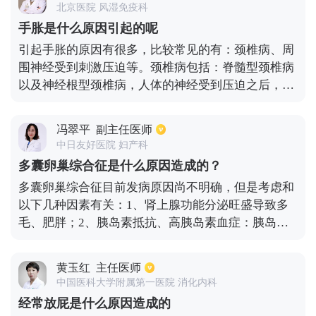
北京医院 风湿免疫科
烟、饮酒以及硝酸盐摄入过多导致的肺癌及肝癌等；
手胀是什么原因引起的呢
建议平时注意休息，不要熬夜，少抽烟，少喝酒，进
引起手胀的原因有很多，比较常见的有：颈椎病、周
行适度的运动都有利于癌症的预防。
围神经受到刺激压迫等。颈椎病包括：脊髓型颈椎病
以及神经根型颈椎病，人体的神经受到压迫之后，神
经支配的范围会出现酸胀发麻发木的感觉。当然，经
常使用手指也会导致局部的血液回流加快，一旦血液
冯翠平
副主任医师
充沛，手也会出现胀的感觉；尤其是手长时间固定一
中日友好医院 妇产科
个姿势或者长时间重复某种动作，就会导致手部的肌
多囊卵巢综合征是什么原因造成的？
肉痉挛以及充血水肿。
多囊卵巢综合征目前发病原因尚不明确，但是考虑和
以下几种因素有关：1、肾上腺功能分泌旺盛导致多
毛、肥胖；2、胰岛素抵抗、高胰岛素血症：胰岛素
合成减少会导致葡萄糖吸收率出现下降，体内会开始
代偿性分泌胰岛素，造成高胰岛素血症；3、遗传性
黄玉红
主任医师
因素：如果上一辈，比如母亲、奶奶等为多囊患者，
中国医科大学附属第一医院 消化内科
子女也是容易出现多囊的，有家族聚集倾向。
经常放屁是什么原因造成的