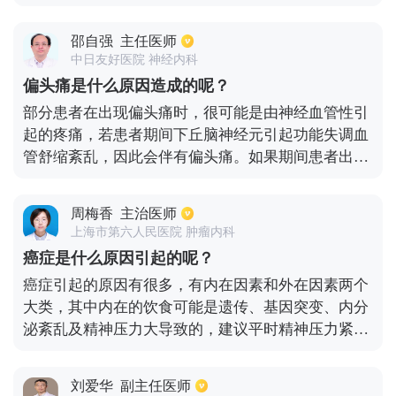
而。恶性头痛，如脑瘤，脑瘤患者也经常头痛，而且
头痛的程度往往越来越严重。需要去神经科检查头部
邵自强
主任医师
ct，头部磁共振来找出原因，然后对症治疗。
中日友好医院 神经内科
偏头痛是什么原因造成的呢？
部分患者在出现偏头痛时，很可能是由神经血管性引
起的疼痛，若患者期间下丘脑神经元引起功能失调血
管舒缩紊乱，因此会伴有偏头痛。如果期间患者出现
血管痉挛急性发作时，在治疗期间尽量选择安静避光
的室内休息。同时要在医生的指导下采用针痛剂以及
周梅香
主治医师
安定剂的药物来改善，若患者在出现头痛并且伴有恶
上海市第六人民医院 肿瘤内科
心呕吐时，也是需要采用其它的相关药物来治疗的，
癌症是什么原因引起的呢？
期间也要保证有充足睡眠。
癌症引起的原因有很多，有内在因素和外在因素两个
大类，其中内在的饮食可能是遗传、基因突变、内分
泌紊乱及精神压力大导致的，建议平时精神压力紧张
的人群，都多保持乐观的心态，多户外运动舒缓心
情，可以有效的降低癌症的发病率；外在性的因素也
刘爱华
副主任医师
有很多，比如紫外线照射导致的皮肤癌；还有大量抽