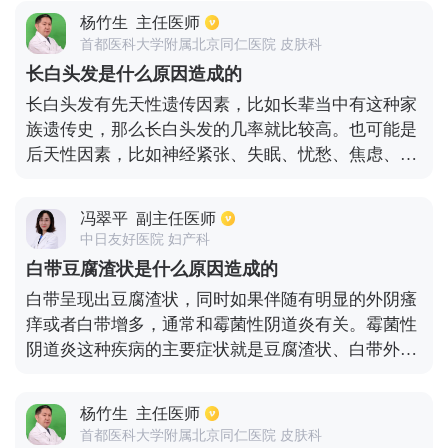
原因一般有长时间使用高油脂，高糖，高淀粉的食
杨竹生
主任医师
物，这些食物会导致甘油三酯升高，从而导致血液内
首都医科大学附属北京同仁医院 皮肤科
只血脂的浓度升高。这个时候人的身体会出现免疫力
长白头发是什么原因造成的
降低，内分泌疾病以及排泄率降低的症状。
长白头发有先天性遗传因素，比如长辈当中有这种家
族遗传史，那么长白头发的几率就比较高。也可能是
后天性因素，比如神经紧张、失眠、忧愁、焦虑、情
绪不良、受到了某种刺激、惊吓，也会引起长白头
发。对于一些饮食习惯不好的人群，会造成毛囊黑色
冯翠平
副主任医师
素细胞合成障碍，从而出现白头发。
中日友好医院 妇产科
白带豆腐渣状是什么原因造成的
白带呈现出豆腐渣状，同时如果伴随有明显的外阴瘙
痒或者白带增多，通常和霉菌性阴道炎有关。霉菌性
阴道炎这种疾病的主要症状就是豆腐渣状、白带外阴
灼痛、外阴瘙痒。而如果白带是凝乳状，并且没有明
显不舒服，也不伴随有异味，就通常属于正常情况，
杨竹生
主任医师
一般不需要进行治疗。出现白带豆腐渣样一般需要结
首都医科大学附属北京同仁医院 皮肤科