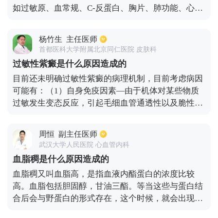
如过敏原、血常规、C-反蛋白、胸片、肺功能、心电
图、心钠素、心脏彩色多普勒超声等，以明确诊断。
如果患者因咳嗽过敏性哮喘而在夜间咳嗽，我们可以
杨竹生
主任医师
吸入ics并口服孟鲁司特钠以与过敏原分离进行治疗。
首都医科大学附属北京同仁医院 皮肤科
如果病人因肺炎在夜间咳嗽，我们需要采取积极的抗
过敏性紫癜是什么原因造成的
感染治疗。如果病人因急性左心功能不全而在夜间咳
目前还未明确过敏性紫癜的病理机制，目前考虑病因
嗽，我们可以采取适当的药物加强心脏，利尿和扩张
可能有：（1）自身免疫因素—由于机体对某些物质
血管。常用药物包括西地兰、呋塞米、硝普钠、硝酸
过敏发生变态反应，引起毛细血管通透性以及脆性增
甘油等。同时，我们采取吸氧等对症治疗。
高，导致皮下组织粘膜以及内脏器官出血以及水肿，
过敏原可由于多种因素引起，确切因素不易确定；
周恒
副主任医师
（2）感染因素—分为细菌感染、病毒感染寄生虫感
武汉大学人民医院 心血管内科
染。细菌感染依次为溶血性链球菌、金黄色葡萄球
血脂稠是什么原因造成的
菌、伤寒杆菌、结核杆菌、肺炎球菌等。呼吸道感染
血脂稠又叫血脂高，是指血液内酯蛋白的浓度比较
较常见。病毒感染，有流感病毒、麻疹病毒、疱疹病
高。血脂包括胆固醇，甘油三酯。等当这些与蛋白结
毒、肝炎病毒等。寄生虫感染，主要有蛔虫感染，血
合后会与野蛋白的形式存在，这个时候，就会出现血
吸虫感染等。（3）其他因素—如昆虫咬伤，植物花
脂高的情况，也叫做高血脂蛋白血症。导致血脂稠的
粉等（4）精神因素也有可能会引起过敏性紫癜。