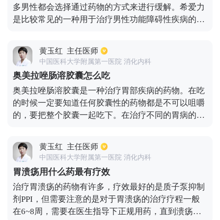
多男性都会选择通过药物的方式来进行缓解。希爱力
他达拉非片可以在10分钟内见效，大多数男性在25分
是比较常见的一种用于治疗男性功能障碍性疾病的药
钟内服用。外，他达拉非片剂的绝大多数使用者可以
物，所含有的主要成分是他达那非。现在市场上这种
对该药物感到满意，药效可达12小时。他达拉非不受
药物的包装一般是每盒28片，价格上也有着一定的差
高脂饮食和饮酒的影响，对糖尿病患者也有效，且安
黄玉红
主任医师
异，大概是800或者是900块钱左右。服用该药物时一
全可靠，耐受性较好。
中国医科大学附属第一医院 消化内科
定要按照正确的剂量，一天只能吃一片，同时还可能
奥美拉唑肠溶胶囊怎么吃
会出现一些副作用，比如说消化不良和头疼等等，还
奥美拉唑肠溶胶囊是一种治疗胃部疾病的药物。在吃
有少许男性会出现结膜充血和粘连肿胀的副作用，不
的时候一定要知道任何胶囊性的药物都是不可以咀嚼
过一般停止服用药物就会有明显改善。
的，要把整个胶囊一起吃下。在治疗不同的胃病的时
候，吃的药量和方法都是不一样的。要合理的根据自
己的病情来服用药物。比如患者是胃溃疡，一般的情
黄玉红
主任医师
况下是一次吃一粒，一天不能超过两次食用，最好就
中国医科大学附属第一医院 消化内科
是早晚各吃一粒。胃溃疡的情况一般吃药要连续吃一
胃溃疡用什么药最有疗效
到两个月，十二指肠溃疡食用这个药物一般的情况时
治疗胃溃疡的药物有许多，疗效最好的是质子泵抑制
半个月到一个月期间。如果患者为反流性食管炎情况
剂PPI，但需要注意的是对于胃溃疡的治疗疗程一般
就比较严重，药物食用的药量也会增加，一般为2粒
在6~8周，需要在医生指导下正规用药，直到溃疡愈
左右，一天一次一到两粒，治疗的时间也会较长。