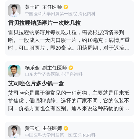
粒装。但是90块钱一盒的万菲乐里面只装有一粒。而
黄玉红
主任医师
伟哥又被称为进口的枸橼酸西地那非。且拘橼酸西地
中国医科大学附属第一医院 消化内科
那非在中国又被称为万菲乐和金戈。不管是国产还是
雷贝拉唑钠肠溶片一次吃几粒
进口都是pde5抑制剂，对男性会有勃起功能的障碍有
雷贝拉唑钠肠溶片每次吃几粒，需要根据病情来判
很好的效果。
断。一般成人一天内口服一片，约10毫克；病情严重
时，可口服两片，即20毫克。用药周期，对于返流性
食管炎、胃溃疡、口腔溃疡，需用药八周以内。十二
指肠溃疡用药六周以内。雷贝拉唑钠肠溶片适合整片
杨乐金
副主任医师
吞服，最好选择在饭前1小时左右空腹服用，不要咀
山东大学齐鲁医院 心理咨询科
嚼或者压碎。
艾司唑仑片多少钱一盒
艾司唑仑是属于很常见的一种药物，主要就是用来抵
抗焦虑，催眠和镇静。选择的厂家不同，它的包装不
同，价格方面也会有区别。通常来说这种药物的价格
不是很昂贵，大概在几元钱左右。不过需要注意的就
是这种是属于精神二类的药物，还是国家管控的药
黄玉红
主任医师
物，想要购买必须要有处方才行，同时还要在正规的
中国医科大学附属第一医院 消化内科