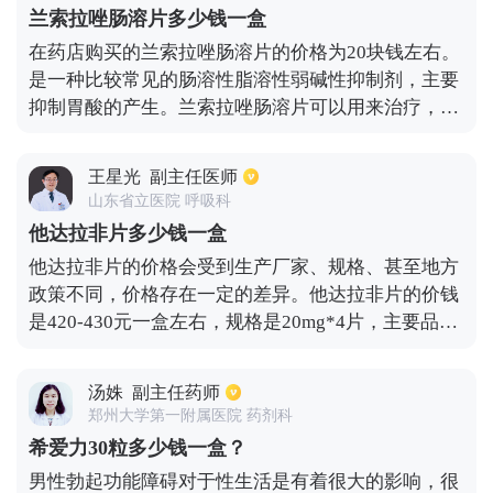
医疗机构之中购买。因为这种药物具有镇静的作用，
兰索拉唑肠溶片多少钱一盒
如果没有做好管控工作，会造成很大的风险。而且不
在药店购买的兰索拉唑肠溶片的价格为20块钱左右。
能长期去服用，否则很容易产生依赖性。
是一种比较常见的肠溶性脂溶性弱碱性抑制剂，主要
抑制胃酸的产生。兰索拉唑肠溶片可以用来治疗，；
反流性食道炎及胃壁毒瘤等疾病。也可用来治疗溃疡
的急性出血，需每天在饭前服用一次，也可采取静脉
王星光
副主任医师
用药的方式来进行治疗。对胃溃疡，十二指肠溃疡等
山东省立医院 呼吸科
疾病也具有良好的治疗作用，通过与抗生素的结合使
他达拉非片多少钱一盒
用对幽门螺旋杆菌染具有良好的根治作用。
他达拉非片的价格会受到生产厂家、规格、甚至地方
政策不同，价格存在一定的差异。他达拉非片的价钱
是420-430元一盒左右，规格是20mg*4片，主要品牌
是希爱力，能够用于治疗男性的勃起功能障碍，在性
活力因子的刺激下，帮助激发欲望，从而刺激阴茎海
汤姝
副主任药师
绵体内血液充盈，让平滑肌更加松弛，而促使阴茎更
郑州大学第一附属医院 药剂科
加硬。他达拉非片剂不建议长时间服用，仅一片服用
希爱力30粒多少钱一盒？
3天，即20毫克。虽然他达拉非片有很好的耐药性，
男性勃起功能障碍对于性生活是有着很大的影响，很
但如果长期用药过量会对身体造成一定的伤害，服用