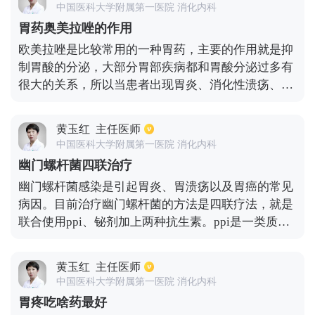
中国医科大学附属第一医院 消化内科
导致这种疾病。
胃药奥美拉唑的作用
欧美拉唑是比较常用的一种胃药，主要的作用就是抑
制胃酸的分泌，大部分胃部疾病都和胃酸分泌过多有
很大的关系，所以当患者出现胃炎、消化性溃疡、胃
糜烂、反流性食管炎等疾病都可以服用这种药物来进
行治疗，但如果出现了幽门螺旋杆菌感染，就需要再
黄玉红
主任医师
配合其他的药物来进行治疗。
中国医科大学附属第一医院 消化内科
幽门螺杆菌四联治疗
幽门螺杆菌感染是引起胃炎、胃溃疡以及胃癌的常见
病因。目前治疗幽门螺杆菌的方法是四联疗法，就是
联合使用ppi、铋剂加上两种抗生素。ppi是一类质子
泵抑制剂，奥美拉唑、兰索拉唑、艾普拉唑等等是该
类的常用药物。至于常用的铋剂则是据氨酸铋钾和胶
黄玉红
主任医师
体果胶铋。抗生素方面，首选阿莫西林加克拉霉素，
中国医科大学附属第一医院 消化内科
也可以使用左氧氟沙星、甲硝唑、呋喃唑酮等其他抗
胃疼吃啥药最好
生素。四联疗法疗程为10-14天，治疗结束后30天需