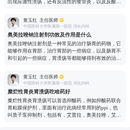
出现应激性溃疡，还有反流性的食管炎，以及反酸、
烧心严重症状时，通过服用奥美拉唑肠溶片能够对这
类不适症状起到较快缓解作用，而且对受损伤的肠胃
黄玉红
主任医师
黏膜也可起到保护和修复作用。需要注意有部分患者
中国医科大学附属第一医院 消化内科
使用奥美拉唑肠溶片，有可能出现一些不良反应，而
奥美拉唑钠注射剂功效及作用是什么
且有严重的肝功能不全患者，也要慎用本药物，所以
奥美拉唑钠注射剂是一种常见的治疗肠胃的药物，它
用药前一定要咨询医生，做对症治疗。
能够作用在胃部，治疗胃部的一些病症，以及肠胃不
和引起的一些病症，胃溃疡等都能够得到有效的治
疗。奥美拉唑注射剂和其他的药物一起使用，可以得
到更好的治疗效果。这个药物的作用效果很明显，临
黄玉红
主任医师
床上的使用也较多，能够起到消炎的效果，还有是可
中国医科大学附属第一医院 消化内科
以使胃部的酸度下降。但是会影响其他药物的吸收，
糜烂性胃炎胃溃疡吃啥药好
在使用其他的药物时要增加药量。还有就是奥美拉唑
糜烂性胃炎胃溃疡可以首选抑酸药，例如抑酸药联合
钠注射剂还有一些不良的反应，要时刻观察用药情
胃粘膜保护剂，里面有治疗此病经常用到的ppi，也
况。
叫质子泵抑制剂，包括有，艾普拉，奥美拉唑，艾普
拉唑，雷贝拉唑，兰索拉唑等。枸橼酸铋钾，铋剂，
胶体果胶铋或者胃铋镁等，都是保护胃粘膜的常用药