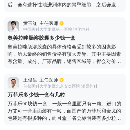
后，会有选择性地进到体内的胃壁细胞，之后会发生
转换，转换之后会变成四磺酰胺活性代谢物。之后会
与钾离子、氢离子等共同作用，形成二硫键共价结
黄玉红
主任医师
合，会抑制胃酸的分泌，所以在临床上经常使用艾普
中国医科大学附属第一医院 消化内科
拉唑肠溶片来治疗十二指肠溃疡。
奥美拉唑肠溶胶囊多少钱一盒
奥美拉唑肠溶胶囊的具体价格会受到较多的因素影
响，所以最终的销售价格有较大差异。其中主要因素
有含量、成分、厂家品牌，销售区域等，都会对价格
有较大影响。而且国产和进口的价格差别也很大。其
最低的价格可能为3、5元，而高的价格可能达到200
王俊生
主任医师
元左右。本药为质子泵抑制剂类药物。主要用于治疗
首都医科大学附属北京安贞医院 泌尿外科
消化性溃疡和抑制胃酸分泌过多，对于十二指肠溃疡
万菲乐多少钱一盒有几粒
和反流性的食管炎，以及胃溃疡，应急性溃疡等这类
万菲乐90块钱一盒，一般一盒里面只有一粒。进口的
疾病，有较为不错的疗效。
万艾可一盒里面装有一粒，而国产的万菲乐和金戈的
包装是有很多种的，而且盒子省会标明装有多少粒，
正常有一粒种，正常有五粒装，两粒装，一粒装，四