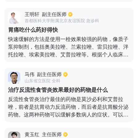
合，质子泵抑制剂PPI主要包括奥美拉唑，艾普拉
唑，埃索美拉唑，兰索拉唑，雷贝拉唑等，同时联合
王明轩
副主任医师
使用抑酸药或黏膜保护剂，如铋剂，如果合并有幽门
首都医科大学附属北京友谊医院 急诊科
螺杆菌感染，使用4联疗法来根除幽门螺杆菌HP。
胃痛吃什么药好得快
快速缓解的方法是使用一栓效果较强的药物，像质子
泵抑制剂，包括奥美拉唑、兰索拉唑、雷贝拉唑、泮
托拉唑、埃索美拉唑、艾普拉唑等。根据个人临床经
验，埃索美拉唑和艾普拉唑的镇痛效果最好。 此外，
必要时还可与胃粘膜保护剂结合，采用的是铋剂，包
马伟
副主任医师
括枸橼酸铋钾，胶体果胶铋，胃铋镁等。如果服用上
山东省立医院 全科
述药物后胃痛症状没有缓解，要注意警惕腹腔其他脏
治疗反流性食管炎效果最好的药物是什么
器的病变，常见阑尾炎、胰腺炎、胆囊炎、泌尿系结
反流性食管炎治疗最佳的药物是莫沙必利和艾普拉
石和妇科疾病等。比较罕见的是心肌梗死引起的胃
唑，前者是抗胃动力反流药物，而后者是抗胃酸分泌
痛，需要完善心电图检查协助诊断。
药物。这两种药物可以缓解多数病人的症状。可以使
用3-8周的时间。而反流性食管炎其主要表现是胸骨
后烧灼感（烧心）、反流和胸痛。所以患者一定要注
黄玉红
主任医师
意饮食，不要吃太油腻的食物和太甜、太咸都有可能