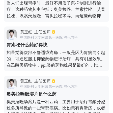
当人们出现胃疼时，最好不用质子泵抑制剂进行治
要进行碳十四呼气试验，看看体内是否还有幽门螺杆
疗，这种药物其中包括：奥美拉唑、兰索拉唑、艾普
菌残余。
拉唑、埃索美拉唑、雷贝拉唑等等。而这些药物抑酸
效果特别强，一般在服用几分钟后就可以起到明显效
果。如果使用了以上药物，并没有得到有效缓解反而
黄玉红
主任医师
加重，这时候可以考虑为：胰腺炎、胆囊炎、阑尾
中国医科大学附属第一医院 消化内科
炎、泌尿系结石、妇科疾病等等。另外，胃疼也不能
胃疼吃什么药好得快
排除是急性心肌梗死导致的，所以还是需要去了解一
如果觉得腹部不舒适或疼痛，一般是因为胃病而引起
下心脏病变情况。
的，可通过服用抑酸药物进行治疗，具有明显效果。
在乙酸类药物中，ppi类的药物效果是最好的，比如
生活中常见到的雷贝拉唑、奥美拉唑、艾普拉唑等
等。如果服用了这些药物之后，肚子疼痛的症状并没
黄玉红
主任医师
有得到改善，甚至还要加重，则需要排除腹部疾病，
中国医科大学附属第一医院 消化内科
很可能是阑尾炎、胆囊炎以及胰腺炎、妇科炎症、肠
奥美拉唑肠溶片是什么药
梗阻等其他类疾病了。因此在进行治疗之前，还是应
奥美拉唑肠溶片是一种西药，主要用于治疗胃酸分泌
当要先明确病因，不能够自己随意的用药。
过多所导致的一些胃部疾病。比如患有胃溃疡，或者