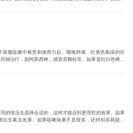
、止咳润肺化痰的作用，对于咳嗽有痰的症状效果特别好。一
锅里，加入10克冰糖，加入2大碗水，煮半个小时左右，连果
是药物，建议服用蒲地蓝消炎口服液、板蓝根颗粒进行治疗，
止咳化痰的作用。如果发生了黄痰现象，还应该同时服用抗生
莫西林进行消炎。
于延髓咳嗽中枢受刺激而引起。咽喉肿痛、吐黄色黏痰的症
冒药物治疗，如阿莫西林，感冒灵颗粒等。如果是吐白色稀痰
肺丸，风寒感冒颗粒，荆防败毒散等。另外燥咳以及痰黄带血
不同的情况去选择合适的，这样才能达到更理想的效果。如果
用抗生素去改善。如果咳嗽痰量不是很多，还特别容易咳出
改善。当然要是身体比较虚弱，还是属于老年患者，要是有咳