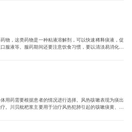
化痰的药物，常见的有黏液调节剂等。就在服药期间，饮食方
的食物。
等药物，这类药物是一种粘液溶解剂，可以快速稀释痰液，促
正口服液等。服药期间还要注意饮食习惯，要以清淡易消化为
具体用药需要根据患者的情况进行选择。风热咳嗽表现为痰出
治疗。川贝枇杷浆主要用于治疗风热犯肺引起的咳嗽痰黄、咽
寒咳嗽表现为痰出现白色，这时可使用川贝枇杷膏进行治疗。
用于治疗感冒、肺炎等引起的咳嗽。