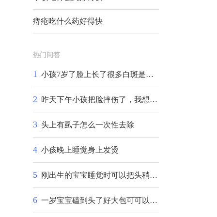
痔疮吃什么药好得快
热门问答
1
小孩7岁了脸上长了很多白斑是怎么回事呢
2
昨天下午小孩把脸摔伤了，我想问问你可以用芦荟胶抹吗？以后会不会留下疤痕呀
3
头上有虱子怎么一次性去除
4
小孩晚上睡觉身上发烫
5
刚出生的宝宝睡觉时可以把头稍微垫高一点吗刚出生的宝宝睡觉时可以把头稍微垫高一点吗
6
一岁宝宝磕到头了好大包可可以用云南白药气喷雾吗？急医生快点回答我