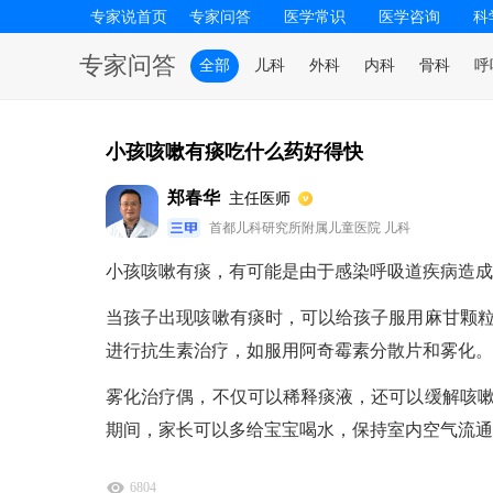
专家说首页
专家问答
医学常识
医学咨询
科
专家问答
全部
儿科
外科
内科
骨科
呼
小孩咳嗽有痰吃什么药好得快
郑春华
主任医师
首都儿科研究所附属儿童医院 儿科
小孩咳嗽有痰，有可能是由于感染呼吸道疾病造成
当孩子出现咳嗽有痰时，可以给孩子服用麻甘颗
进行抗生素治疗，如服用阿奇霉素分散片和雾化。
雾化治疗偶，不仅可以稀释痰液，还可以缓解咳
期间，家长可以多给宝宝喝水，保持室内空气流通
6804