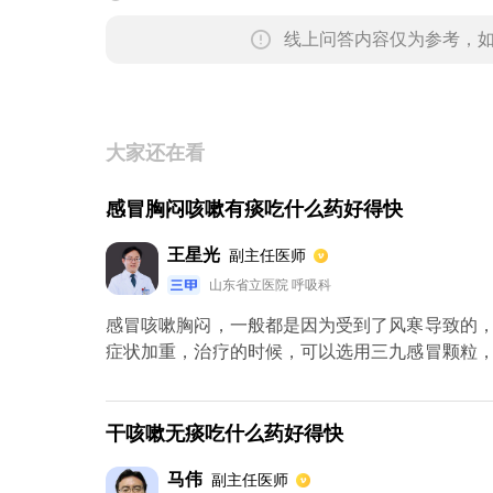
线上问答内容仅为参考，
大家还在看
感冒胸闷咳嗽有痰吃什么药好得快
王星光
副主任医师
山东省立医院 呼吸科
感冒咳嗽胸闷，一般都是因为受到了风寒导致的
症状加重，治疗的时候，可以选用三九感冒颗粒
水果蔬菜，山药，大枣，多喝一点水，饮食尽量
通，保持空气新鲜。不仅感冒会导致胸闷咳嗽，
医院找明原因。
干咳嗽无痰吃什么药好得快
马伟
副主任医师