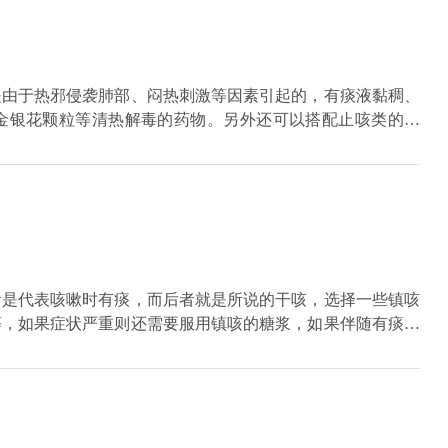
是由于热邪侵袭肺部、闷热刺激等因素引起的，有痰液黏稠、
金银花颗粒等清热解毒的药物。另外还可以搭配止咳类的药
使用中药方剂如桑菊饮，包含有桑叶、菊花、薄荷、连翘、前
清热化痰、疏风止咳的药物进行对症处理。还可以加用黄芩、
也可以多吃麦冬地黄茶、银耳百合粥、蜂蜜柚子水、冰糖雪梨
要尽量保持清淡的饮食习惯，生活环境要保持清洁、通风、凉
食物。
者是代表咳嗽时有痰，而后者就是所说的干咳，选择一些镇咳
等，如果症状严重则还需要服用镇咳的糖浆，如果伴随有痰，
止咳化痰的药物或者抗生素药物。如果咳嗽长时间不能够得到
进行输液。咳嗽的种类也分为很多，引起症状的病因也有很
治疗。