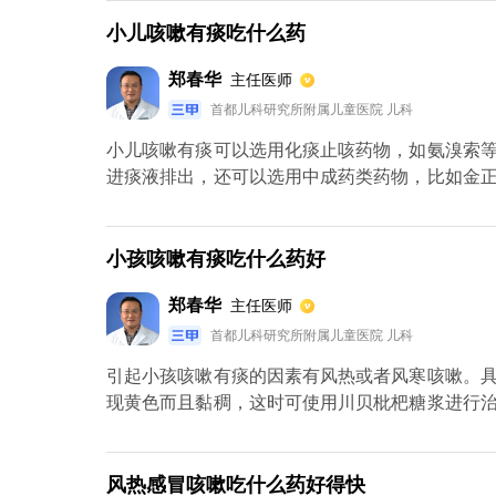
嗽的情况，痰液也无法咳嗽出来，此时可以选择
面也要注意，最好以清淡为主，少吃点辛辣和刺激
小儿咳嗽有痰吃什么药
郑春华
主任医师
首都儿科研究所附属儿童医院 儿科
小儿咳嗽有痰可以选用化痰止咳药物，如氨溴索
进痰液排出，还可以选用中成药类药物，比如金
主，不吃辛辣刺激油腻的食物。
小孩咳嗽有痰吃什么药好
郑春华
主任医师
首都儿科研究所附属儿童医院 儿科
引起小孩咳嗽有痰的因素有风热或者风寒咳嗽。
现黄色而且黏稠，这时可使用川贝枇杷糖浆进行
喉肿痛等症状。另外也可以使用复方鲜竹沥。风
如果有痰，则要先用化痰的药物。川贝枇杷膏主要
风热感冒咳嗽吃什么药好得快