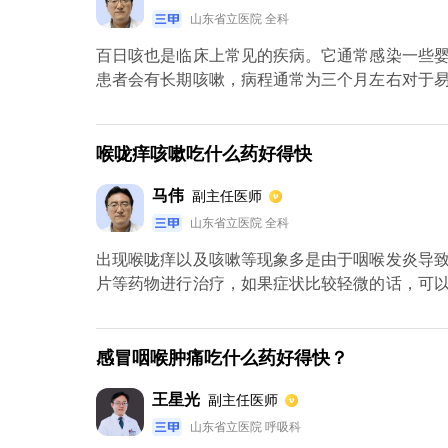
山东省立医院 全科
百日咳也是临床上常见的疾病。它通常感染一些
患者会有长期咳嗽，病程通常为三个月左右对于
免感染百日咳杆菌。一旦儿童感染了百日咳，将
儿童咳嗽出痰或呕吐出胃内容物，这可以稍微缓
疗。治疗百日咳的首选药物是大环内酯类抗生素
喉咙痒咳嗽吃什么药好得快
的患者也可适当使用复方新诺明进行治疗对于有
马伟
副主任医师
能取得良好的治疗效果。
山东省立医院 全科
出现喉咙痒以及咳嗽等现象多是由于咽喉发炎导
片等药物进行治疗，如果症状比较轻微的话，可
症状，是由于患者出现了呼吸道感染或者有过敏
往医院检查血常规、过敏原。如果是由于过敏造
则可以服用阿莫西林等抗生素进行治疗。
感冒咽喉肿痛吃什么药好得快？
王星光
副主任医师
山东省立医院 呼吸科