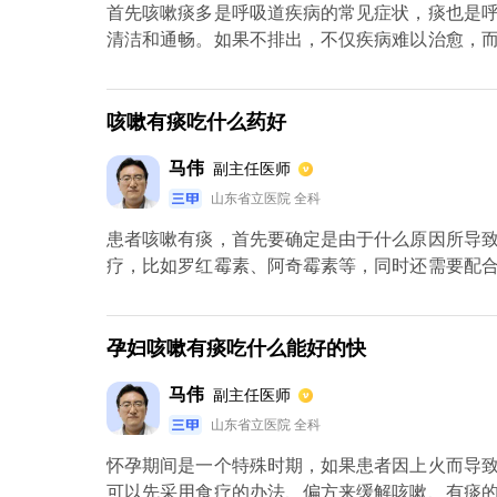
首先咳嗽痰多是呼吸道疾病的常见症状，痰也是
清洁和通畅。如果不排出，不仅疾病难以治愈，
困难，甚至危及生命。对于肺热咳痰的患者，可
分，包括小儿肺热咳喘口服液、小儿西药氨溴索口
咳嗽有痰吃什么药好
马伟
副主任医师
山东省立医院 全科
患者咳嗽有痰，首先要确定是由于什么原因所导
疗，比如罗红霉素、阿奇霉素等，同时还需要配
果效果不明显，可以同时配合雾化治疗。
孕妇咳嗽有痰吃什么能好的快
马伟
副主任医师
山东省立医院 全科
怀孕期间是一个特殊时期，如果患者因上火而导
可以先采用食疗的办法、偏方来缓解咳嗽、有痰