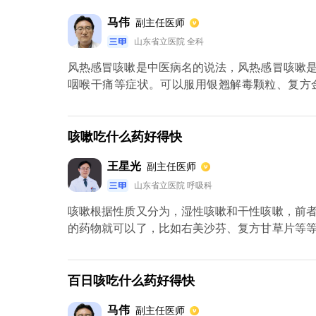
马伟
副主任医师
山东省立医院 全科
风热感冒咳嗽是中医病名的说法，风热感冒咳嗽
咽喉干痛等症状。可以服用银翘解毒颗粒、复方
物，如川贝枇杷糖浆、麻杏止咳糖浆等。也可以
胡、牛蒡子、杏仁、桔梗、贝母、琵琶叶等这些
知母、玄参、天花粉等中药进行对症处理。平时
咳嗽吃什么药好得快
膏，来帮助止咳润肺治疗。风热感冒咳嗽期间，
王星光
副主任医师
爽，避免过度闷热的环境，避免过度油腻、辛辣的
山东省立医院 呼吸科
咳嗽根据性质又分为，湿性咳嗽和干性咳嗽，前
的药物就可以了，比如右美沙芬、复方甘草片等
需要根据痰的性质和量来进行用药，一般可选择
缓解，则需要去医院进行治疗，在医生的指导下
多，在进行治疗时可先查询到具体病因，再做针对
百日咳吃什么药好得快
马伟
副主任医师