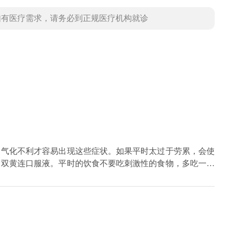
如有医疗需求，请务必到正规医疗机构就诊
，气化不利才容易出现这些症状。如果平时太过于劳累，会使
，双黄连口服液。平时的饮食不要吃刺激性的食物，多吃一些
清淡一点，对缓解症状会有一定的帮助。室内的空气一定要流
支气管炎，病毒性心肌炎以及肺炎都会出现这种情况，要先去