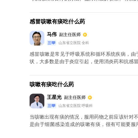
疗的方法，建议煮冰糖雪梨水，梨具有清热解毒
般取1个梨，把梨皮削掉，然后把梨切成小块放在
肉带汤一起吃掉，止咳化痰的效果比较好。如果
感冒咳嗽有痰吃什么药
蒲地蓝消炎口服液和板蓝根颗粒具有清热解毒、
马伟
副主任医师
素，青霉素如果没有过敏的情况，孕妇可以服用阿
山东省立医院 全科
感冒咳嗽是常见于呼吸系统和循环系统疾病，由
状，大多数是由于炎症引起，使用消炎药和抗感
的症状，说明病型以寒相为主，可以使用通宣理
的患者可以服用鲜竹沥液。
咳嗽有痰吃什么药
王星光
副主任医师
山东省立医院 呼吸科
当咳嗽出现有痰的情况，服用药物之前应该针对
是由于细菌感染造成的咳嗽有痰，很有可能要服
来，建议服用控制咳嗽的药物，就能得到不错的