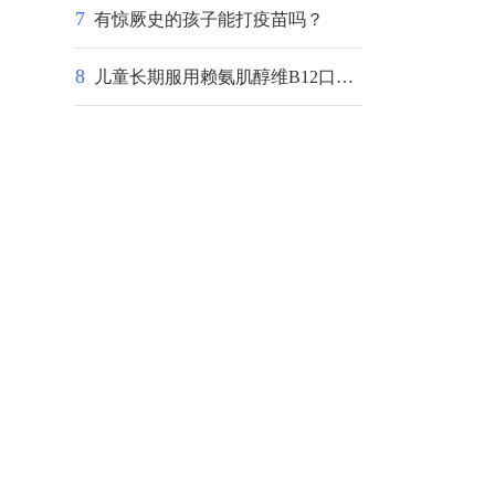
7
有惊厥史的孩子能打疫苗吗？
8
儿童长期服用赖氨肌醇维B12口服液会引起早发育吗