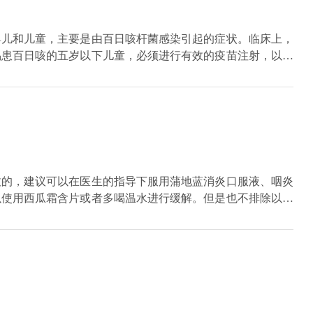
婴儿和儿童，主要是由百日咳杆菌感染引起的症状。临床上，
易患百日咳的五岁以下儿童，必须进行有效的疫苗注射，以避
会出现长期咳嗽和咳痰，并且一半的咳嗽声会连续出现，直到
解。对于儿童百日咳，我们的治疗主要是给予一些抗感染治
，如红霉素或罗红霉素。一般疗程不少于十天，部分症状严重
相关并发症的患儿，必须及时对相关并发症进行对症治疗，才
致的，建议可以在医生的指导下服用蒲地蓝消炎口服液、咽炎
以使用西瓜霜含片或者多喝温水进行缓解。但是也不排除以上
的情况，如果服药一段时间没有明显的缓解的话，可以尽快前
成的，可以服用扑尔敏等药物进行治疗，如果是呼吸道感染，