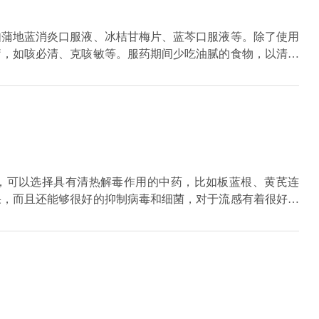
如蒲地蓝消炎口服液、冰桔甘梅片、蓝芩口服液等。除了使用
疗，如咳必清、克咳敏等。服药期间少吃油腻的食物，以清淡
，可以选择具有清热解毒作用的中药，比如板蓝根、黄芪连
果，而且还能够很好的抑制病毒和细菌，对于流感有着很好的
方式来帮宝宝缓解咳嗽伴有黄痰的症状，比如冰糖雪梨是比较