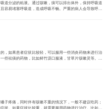
呼吸道分泌的粘液。通过咳嗽，痰可以排出体外，保持呼吸道
而且容易堵塞呼吸道，造成呼吸不畅。严重的病人会导致呼吸
使用具有清肺、解热、止咳、抗病毒、抗菌作用的中成药成
服液等。
致的，如果患者症状比较轻，可以服用一些消炎药物来进行治
合一些祛痰的药物，比如鲜竹沥口服液，甘草片咳嗽灵等。如
致嗓子疼痛，同时伴有咳嗽不重的情况下，一般不建议吃药；
的症状。如果症状比较重，就需要服用药物进行治疗。比如食