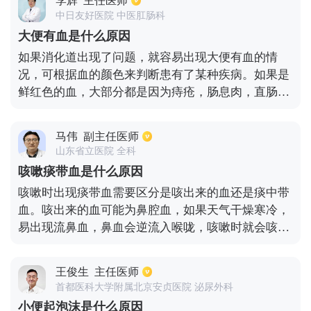
李辉
主任医师
或者是在手纸上有明显的鲜血，这需要进行指肛来确
中日友好医院 中医肛肠科
诊。三是患者有克罗恩疾病，这种疾病的表现与溃疡
大便有血是什么原因
性结肠炎相似，可以通过做电子结肠镜和结肠镜下病
如果消化道出现了问题，就容易出现大便有血的情
理活检，来具体明确疾因。另外还有一种情况，当消
况，可根据血的颜色来判断患有了某种疾病。如果是
化性溃疡和胃底食管静脉曲张现象时，会出大量的
鲜红色的血，大部分都是因为痔疮，肠息肉，直肠癌
血，从而在大便中也会有鲜血样，主要表现就是有暗
或肛裂导致的，暗红色的血，则有可能患有了结肠息
红色的血便，上腹也会有隐痛，可以选择做胃镜检查
肉，结肠溃疡以及结肠肿瘤等。如果血的颜色已经变
确诊。
马伟
副主任医师
成了黑色，甚至是柏油样，则是因为上消化道出血，
山东省立医院 全科
一般都是因为十二指肠球溃疡，消化道溃疡导致的。
咳嗽痰带血是什么原因
大便出血需要去医院做肠镜和胃镜检查，找出原因。
咳嗽时出现痰带血需要区分是咳出来的血还是痰中带
血。咳出来的血可能为鼻腔血，如果天气干燥寒冷，
易出现流鼻血，鼻血会逆流入喉咙，咳嗽时就会咳出
来血。部分患者如果出现喉咙痛、喉咙损伤，也会损
伤到血管导致流血，此时也会 咳出鲜血。痰中带血就
王俊生
主任医师
需要特别注意，提示患者可能有支气管扩张或者结
首都医科大学附属北京安贞医院 泌尿外科
核，就通过MR等检查进行诊断。新生患儿如果出现
小便起泡沫是什么原因