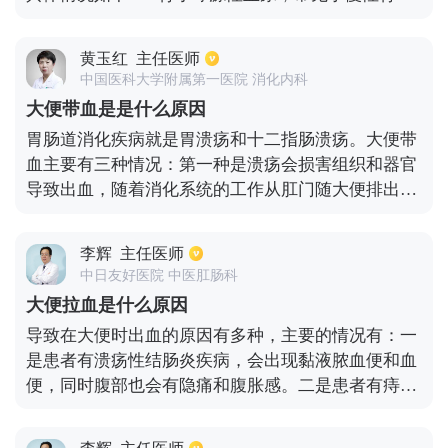
疾病。其患者由于肾小球滤过膜破坏，使得循环血液
中的红细胞漏出尿液中，进而形成尿中红细胞增多，
黄玉红
主任医师
使得患者排出血尿。2.非肾小球源性血尿，常见于尿
中国医科大学附属第一医院 消化内科
路系统疾病。如泌尿系统结石、泌尿系统感染等，会
大便带血是是什么原因
造成尿路粘膜渗血，出现血尿状况。3.患者有合并外
胃肠道消化疾病就是胃溃疡和十二指肠溃疡。大便带
伤的病史，造成肾挫伤或者尿道损伤时，也容易引起
血主要有三种情况：第一种是溃疡会损害组织和器官
血尿的症状。4.泌尿系统肿瘤是引起血尿的原因之
导致出血，随着消化系统的工作从肛门随大便排出，
一，一般临床表现是全程无痛性的肉眼血尿。
血会混合在大便中，严重的溃疡还会导致创口容易引
发大出血，大便时会有更多的血流出。第二种是肛
李辉
主任医师
裂，由于外物刺激大便干结，排便时用力过猛等原因
中日友好医院 中医肛肠科
都可以导致肛门破裂，然后出血。在排便时血会附着
大便拉血是什么原因
在大便表面，呈现出大便带血的症状。第三种是痔
导致在大便时出血的原因有多种，主要的情况有：一
疮，容易因为摩擦干结，大便刺激等原因肠发生炎症
是患者有溃疡性结肠炎疾病，会出现黏液脓血便和血
时，肠壁容易因为细菌或病毒感染会损害出血，就会
便，同时腹部也会有隐痛和腹胀感。二是患者有痔疮
大便带血症状出现了。此类炎症引起大便带血通常是
或肛裂疾病，在进行大便时肛门有撕裂的疼痛感，同
少量出血。
时还会有肛门坠胀的感觉，大便后还会滴血的现象，