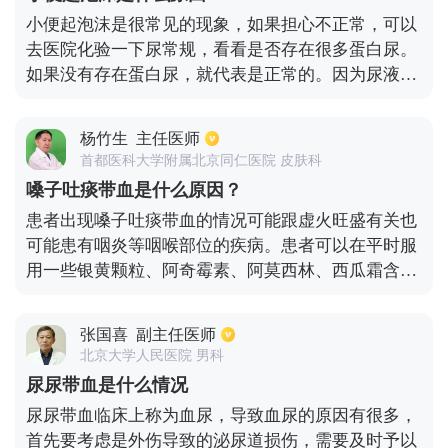
粉红色泡沫样的痰，就考虑为心衰。在平常生活中，
小便起泡沫是很常见的现象，如果担心不正常，可以
要多喝水，注意休息，多吃清淡、易消化的饮食，以
去医院化验一下尿常规，看看是否存在很多蛋白尿。
免导致病情的加重。
如果没有存在蛋白尿，就代表是正常的。因为尿液中
含有很多代谢物，比如无机盐、有机盐等，它们的表
面张力不同，排入小便后就会形成一些泡沫，且泡沫
杨竹生
主任医师
大小不等，是不需要太担心的。通过尿常规的检查发
首都医科大学附属北京同仁医院 皮肤科
现没有蛋白尿的话，平时注意多喝水，多吃新鲜蔬
嗓子吐痰带血是什么原因？
果，少吃油腻食物，这样的话，小便起泡沫就会得到
患者出现嗓子吐痰带血的情况可能跟虚火旺盛有关也
一些改善。
可能患有咽炎等咽喉部位的疾病。患者可以在平时服
用一些银黄颗粒、阿奇霉素、阿莫西林、西瓜霜含
片、金嗓子含片等药物来缓解，也可以用罗汉果、金
银花、菊花、薄荷草泡茶喝。严重的患者可以去医院
张国喜
副主任医师
做雾化或者注射生理盐水来进行治疗。在日常生活中
北京大学人民医院 男科
不要吃生冷、辛辣等对嗓子刺激比较大的食物，多吃
尿尿带血是什么情况
水果和蔬菜和容易消化的食物，多喝温水，保证体内
尿尿带血临床上称为血尿，导致血尿的原因有很多，
有充足的水分。也要改变自己的作息时间，不要熬
首先要考虑是外伤导致的泌尿道损伤，需要及时予以
夜，使自己尽快恢复健康。