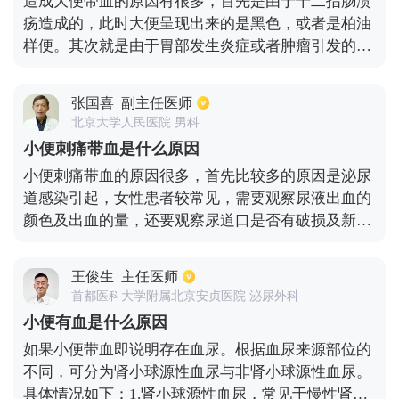
造成大便带血的原因有很多，首先是由于十二指肠溃
下视野，尿沉渣中出现三个以上红细胞。3.泌尿系统
疡造成的，此时大便呈现出来的是黑色，或者是柏油
的相关疾病，如泌尿系感染、泌尿系结石、泌尿系肿
样便。其次就是由于胃部发生炎症或者肿瘤引发的出
瘤以及囊肿等疾病均可以引起血尿。4.间质性肾炎可
血，最终造成大便带血。或者是由于食管胃底静脉曲
能会出现小便带血的症状。
张破裂之后引发的出血，常见的疾病是肝癌或者肝硬
张国喜
副主任医师
化。另外还有可能是由于消化道以外疾病造成的，就
北京大学人民医院 男科
像维生素缺乏症或者血液病等。还有可能是大肠出现
小便刺痛带血是什么原因
问题引起的，比如细菌性痢疾，肠套叠或者肠息肉等
小便刺痛带血的原因很多，首先比较多的原因是泌尿
疾病，最后还有可能是痔疮或者肛裂的疾病，这些都
道感染引起，女性患者较常见，需要观察尿液出血的
会引起大便带血。
颜色及出血的量，还要观察尿道口是否有破损及新生
物，然后完善尿常规检查，明确有无大量白细胞及管
型尿等情况，如果有白细胞的情况，可以及时予以抗
王俊生
主任医师
感染治疗，泌尿系感染导致的还可能出现发烧、腰疼
首都医科大学附属北京安贞医院 泌尿外科
等症状，这样治疗的时间会长一些，大概2周以上，
小便有血是什么原因
必要时予以静脉输注抗生素治疗。还应该完善泌尿系
如果小便带血即说明存在血尿。根据血尿来源部位的
B超检查明确有无结石或者泌尿系肿瘤等情况。
不同，可分为肾小球源性血尿与非肾小球源性血尿。
具体情况如下：1.肾小球源性血尿，常见于慢性肾炎