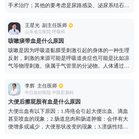
手术治疗；其他的要考虑是尿路感染、泌尿系结石以
及泌尿系肿瘤，需要及时完善尿常规、泌尿系彩超及
下腹部CT检查，如果是泌尿道感染导致的，常常合并
王星光
副主任医师
有尿频、尿痛、尿急等症状，小便中可有白细胞升
山东省立医院 呼吸科
高，需要及时予以抗感染治疗，并且多喝水；如果是
咳嗽痰带血是什么原因
泌尿系结石引起的小便出血，可及时予以排石及抗感
咳嗽是因为呼吸道黏膜受刺激引起的身体的一种生理
染治疗；比较严重的是泌尿系肿瘤，常常表现的是无
反射，刺激的来源可能是呼吸道炎症也可能是比如凉
痛性血尿，会反复出现，需要及时手术治疗。
气等物理刺激。痰属于气管里的分泌物。人体通过咳
嗽将痰排出体外。咳嗽的过程中对气管特别是存在炎
症感染问题的气管容易产生黏膜损伤，造成痰中带血
李辉
主任医师
的情况。如果呼吸道感染严重有可能引发出血量增
中日友好医院 中医肛肠科
大，导致咳痰中的血会多一些。不过除了呼吸道出血
大便后擦屁股有血是什么原因
以外，口腔出血或者是鼻黏膜出血也会导致咳嗽后痰
大便出血有以下原因：1.痔疮会引起大便出血、滴血
中带血。
甚至喷血的现象；2.肠道息肉和肠道肿瘤：会伴有大
便增多或减少，大便形状改变的现象；3.溃疡性结肠
炎：患者一般会有腹痛、消瘦的症状；4.有些患者会