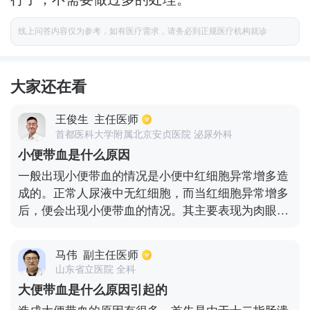
线上问答内容仅为参考，如有医疗需求，请务必到正规医疗机构就诊
大家还在看
王俊生
主任医师
首都医科大学附属北京安贞医院 泌尿外科
小便带血是什么原因
一般出现小便带血的情况是小便中红细胞异常增多造
成的。正常人尿液中无红细胞，而当红细胞异常增多
后，便会出现小便带血的情况。其主要表现为肉眼血
尿和镜下血尿。1.肉眼血尿，通常是每1000毫升药液
中如有一毫升的血液，便会出现肉眼血尿。而形成血
马伟
副主任医师
尿的原因较多：如肾小球发生病变，肾小球肾炎容易
山东省立医院 全科
造成肾脏的滤过膜破坏，使得循环血液中的红细胞进
大便带血是什么原因引起的
入到尿液中而形成血尿。2.镜下血尿一般指每高倍镜