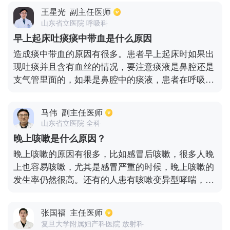
因为凝血功能障碍和血小板减少而出现大便出血的症
王星光
副主任医师
状。
山东省立医院 呼吸科
早上起床吐痰痰中带血是什么原因
造成痰中带血的原因有很多。患者早上起床时如果出
现吐痰并且含有血丝的情况，要注意痰液是鼻腔还是
支气管里面的，如果是鼻腔中的痰液，患者在呼吸时
会可能会将鼻涕吸入到口腔，然后吐出，如果是咳出
来的痰液一般是支气管部位出现炎症导致的。另外患
马伟
副主任医师
者需要注意一下，如果口腔部位牙龈有出血的症状以
山东省立医院 全科
及咽喉部位发炎、充血都会出现痰中带血，如果症状
晚上咳嗽是什么原因？
严重的话，患者可以去医院做肺部、支气管部位的具
晚上咳嗽的原因有很多，比如感冒后咳嗽，很多人晚
体检查，来明确一下看是否是因为支气管扩张、慢性
上也容易咳嗽，尤其是感冒严重的时候，晚上咳嗽的
气管炎，支气管肺炎、肺结核、心血管疾病等一系列
发生率仍然很高。还有的人患有咳嗽变异型哮喘，也
肺部疾病造成的痰中带血，然后进行对症治疗。
容易在晚上咳嗽，包括喉咙发痒。遇到刺激时咳嗽加
剧。咳嗽持续时间较长或反复出现。咳嗽每年在某个
张国福
主任医师
季节都会复发。此时应注意咳嗽是否为变异型哮喘。
复旦大学附属妇产科医院 放射科