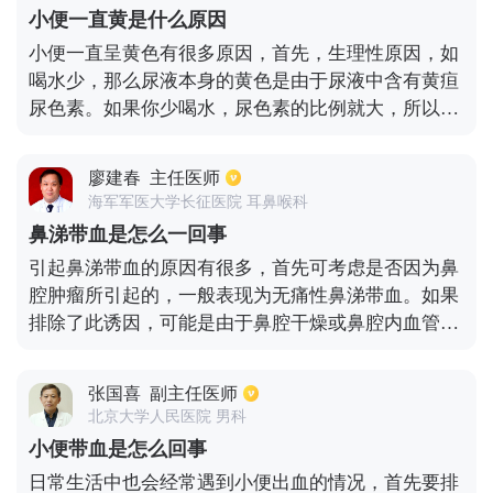
还有一些肺部疾病在晚上容易咳嗽，例如肺部传染
小便一直黄是什么原因
病、肺炎，尤其是肺结核。晚上容易咳嗽，有时痰中
小便一直呈黄色有很多原因，首先，生理性原因，如
带血，晚上低烧盗汗。肿瘤患者晚上也容易咳嗽。夜
喝水少，那么尿液本身的黄色是由于尿液中含有黄疸
里咳嗽如果没有得到治疗或不能长时间控制，必须在
尿色素。如果你少喝水，尿色素的比例就大，所以颜
医院检查。一些老年人晚上也容易咳嗽。应注意早期
色是黄色的。另外流汗过多，尿液会变黄，还有一些
心力衰竭的症状。他将伴有一些基本的心脏病，如冠
食物，如大量的胡萝卜和木瓜，或者一些人吃一些药
心病、高血压和糖尿病。咳嗽通常表现为咳嗽。坐起
廖建春
主任医师
物，如中药中的大黄或维生素B，这将导致尿液变
时咳嗽会减轻，甚至腿有点肿。此时，应向医生提供
海军军医大学长征医院 耳鼻喉科
黄。 另一种黄色尿液可能是病理原因。例如，当有肝
病史，让医生判断夜间咳嗽是否由心力衰竭引起。
鼻涕带血是怎么一回事
胆疾病时，胆汁会从尿道排出，使尿液呈暗黄色。肝
引起鼻涕带血的原因有很多，首先可考虑是否因为鼻
炎患者的尿液也会呈现浓茶状的颜色，还有一些疾病
腔肿瘤所引起的，一般表现为无痛性鼻涕带血。如果
会导致尿液变黄，比如说急性发烧或者上吐下泻的病
排除了此诱因，可能是由于鼻腔干燥或鼻腔内血管破
人，因为水分随汗或者粪便排出，所以尿液浓缩也会
裂所引起的，鼻腔干燥就会减少鼻粘膜分泌物，因而
变黄。另一个是泌尿系统的炎症，如前列腺炎和尿道
就会导致鼻涕带血。如果发现鼻涕带血的症状，应该
炎。如果长时间熬夜和内热，也会出现黄色的尿液。
张国喜
副主任医师
及时去医院就诊，查明病因，尽早对症治疗。
北京大学人民医院 男科
小便带血是怎么回事
日常生活中也会经常遇到小便出血的情况，首先要排