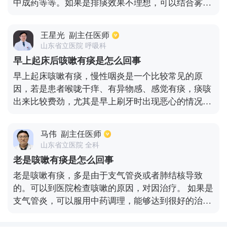
中成药等等。如果是排痰效果不理想，可以结合雾化
治疗。患儿在咳嗽的时候，一定要注意室内的湿度和
温度，湿度最好是保持在60%左右，这样有利于稀释
王星光
副主任医师
分泌物。小儿咳嗽要帮助小儿变换体位。也可以用空
山东省立医院 呼吸科
心拍背法，帮助患儿排出痰液。只是在拍背的时候一
早上起床后咳嗽有痰是怎么回事
定要注意力度适中，要有规律的进行拍打。如果痰液
早上起床咳嗽有痰，慢性咽炎是一个比较常见的原
特别多的话，可以到医院吸痰。不过一般情况下，建
因，若是患者喉咙干痒、有异物感、感觉有痰，痰咳
议尽量使用拍背排痰、雾化、化痰等方式来祛痰。
出来比较费劲，尤其是早上刷牙时出现恶心的情况，
首先就要去耳鼻喉科检查。如果检查确实是慢性咽
炎，建议患者平时多喝胖大海泡的水或吃甘桔冰梅
马伟
副主任医师
片、慢严舒柠颗粒等药物来治疗。还有一个原因就是
山东省立医院 全科
患者有支气管炎或肺炎，这种情况患者要做胸部CT后
老是咳嗽有痰是怎么回事
才能够确诊。如果是有炎症的情况，则要进行消炎治
老是咳嗽有痰，多是由于支气管炎或者肺结核导致
疗，常用的药物就是抗生素或者抗病毒的药物，要根
的。可以到医院检查咳嗽的原因，对因治疗。 如果是
据检查的结果依照一生的指导科学用药。
支气管炎，可以服用中药调理，能够达到很好的治疗
效果，如果是肺结核，要定期的观察肺部情况，做积
极的治疗，当经常出现咳嗽有痰的情况下，患者应该