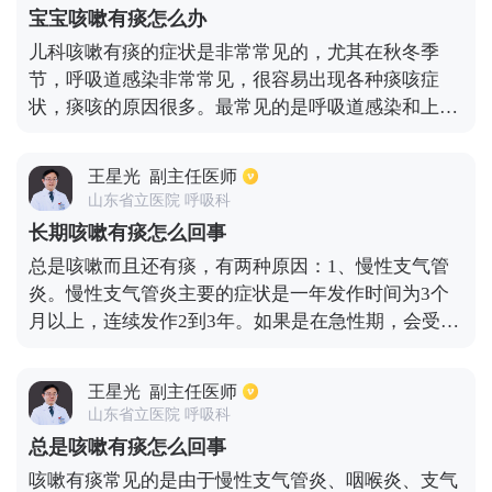
排出，严重时可雾化吸入同时加入抗病毒和抗感染，
宝宝咳嗽有痰怎么办
同时进行治疗。你也可以煮一些川贝母和雪梨水。三
儿科咳嗽有痰的症状是非常常见的，尤其在秋冬季
到五天左右，情况会慢慢好转。同时，要注意饮食，
节，呼吸道感染非常常见，很容易出现各种痰咳症
不要吃生的、冷的、辣的、太甜的食物。
状，痰咳的原因很多。最常见的是呼吸道感染和上呼
吸道感染，如感冒和下呼吸道感染，如支气管炎或肺
炎等。如果有不适当的饮食或消化道症状，类似的症
王星光
副主任医师
状也有可能会发生。如果出现咳嗽和痰的症状，首
山东省立医院 呼吸科
先，保持大便通畅，以避免胃肠道症状。注意清淡饮
长期咳嗽有痰怎么回事
食，少吃太甜太咸的食物。这种食物可能导致痰的产
总是咳嗽而且还有痰，有两种原因：1、慢性支气管
生和出现咳嗽的表现。如果有咳嗽和痰，你可以服用
炎。慢性支气管炎主要的症状是一年发作时间为3个
一些镇咳和祛痰药物。儿童祛痰止咳颗粒或氨溴索口
月以上，连续发作2到3年。如果是在急性期，会受到
服液是常用药物。同时，你应该注意是否有其他症
感染，从而加重咳嗽有痰的症状，可以采取痰培养的
状。如果有其他感冒症状，可以口服优质感冒药。如
方式，选择合适敏感的抗生素治疗。2、支气管扩
果有支气管炎或肺炎，你需要口服抗生素进行治疗。
王星光
副主任医师
张。支气管扩张主要的症状是早上会有许多脓臭痰，
然而，如果有明显的肺炎，口服药物治疗可能无法控
山东省立医院 呼吸科
急性期也会出现炎症感染。对于支气管扩张的患者，
制它。也有必要考虑输液治疗，使儿童可以翻身，拍
总是咳嗽有痰怎么回事
可以每天早晨做体位排痰，也就是呈现青蛙趴的姿
背排痰，以避免坚持和难以出院。
咳嗽有痰常见的是由于慢性支气管炎、咽喉炎、支气
势，家人拍患者的背部，从而促进痰液排出来，排痰