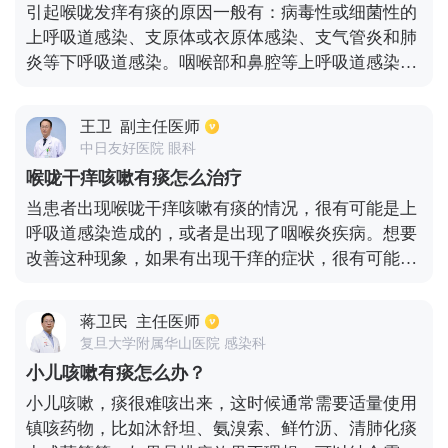
引起喉咙发痒有痰的原因一般有：病毒性或细菌性的
要根据严重的程度，进行积极治疗了。
上呼吸道感染、支原体或衣原体感染、支气管炎和肺
炎等下呼吸道感染。咽喉部和鼻腔等上呼吸道感染时
的症状包括出现充血、水肿以及炎性渗出物，痰液是
因为吞噬细胞对外来病原体进行吞噬使其坏死、裂解
王卫
副主任医师
并和炎性渗出物混合在一起形成的。下呼吸道感染的
中日友好医院 眼科
症状主要有多痰液、深咳。
喉咙干痒咳嗽有痰怎么治疗
当患者出现喉咙干痒咳嗽有痰的情况，很有可能是上
呼吸道感染造成的，或者是出现了咽喉炎疾病。想要
改善这种现象，如果有出现干痒的症状，很有可能跟
气道过敏会有一定的联系，可以服用抗过敏的药物，
常见的有氯雷他定等。其次咳嗽期间，还能适当服用
蒋卫民
主任医师
点止咳的药物，比如枇杷止咳胶囊等，或者还能喝点
复旦大学附属华山医院 感染科
止咳糖浆，对于改善咳嗽会有很好的效果。当然要是
小儿咳嗽有痰怎么办？
分泌物比较多，加上痰多的症状，可以选择化痰的药
小儿咳嗽，痰很难咳出来，这时候通常需要适量使用
物，比如福多司坦片。如果咳嗽很严重，还能适当去
镇咳药物，比如沐舒坦、氨溴索、鲜竹沥、清肺化痰
做雾化治疗。