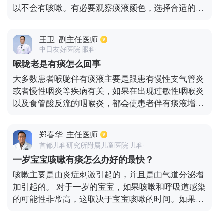
以不会有咳嗽。有必要观察痰液颜色，选择合适的抗
炎药物进行抗炎治疗。例如，出现黄色脓痰，表示由
细菌感染引起的咽喉部的痰。一些抗生素可用于抗炎
王卫
副主任医师
治疗。例如，如果青霉素不过敏，阿莫西林或阿莫西
中日友好医院 眼科
林克拉维酸钾可用于口服治疗。如果头孢菌素对药物
喉咙老是有痰怎么回事
过敏，头孢克洛或头孢拉定可用于抗炎治疗。如果是
大多数患者喉咙伴有痰液主要是跟患有慢性支气管炎
一些白色稀痰，可以用一些抗病毒药物来缓解，如蒲
或者慢性咽炎等疾病有关，如果在出现过敏性咽喉炎
地兰消炎口服液或四季青抗病毒合剂，效果更好。同
以及食管酸反流的咽喉炎，都会使患者伴有痰液增
时，有些镇咳祛痰药物，如肺活量合剂或牛黄蛇胆川
多。如果期间咽喉部位伴有炎症，很容易引起咽喉部
贝液，可用于预防咳嗽和咽喉部的痰。你也应该多休
位的黏膜充血以及水肿，导致咽喉部全腺体分泌旺
息，多喝水。上述计划仅供参考。请根据自己的情
郑春华
主任医师
盛，因此会引起痰液增多。在治疗期间也是需要对症
况，在专业医生的指导下使用特定的药物。
首都儿科研究所附属儿童医院 儿科
病因来采取相关的药物来治疗。
一岁宝宝咳嗽有痰怎么办好的最快？
咳嗽主要是由炎症刺激引起的，并且是由气道分泌增
加引起的。 对于一岁的宝宝，如果咳嗽和呼吸道感染
的可能性非常高，这取决于宝宝咳嗽的时间。如果时
间相对较短，可以先服用感冒颗粒和清热止咳的药