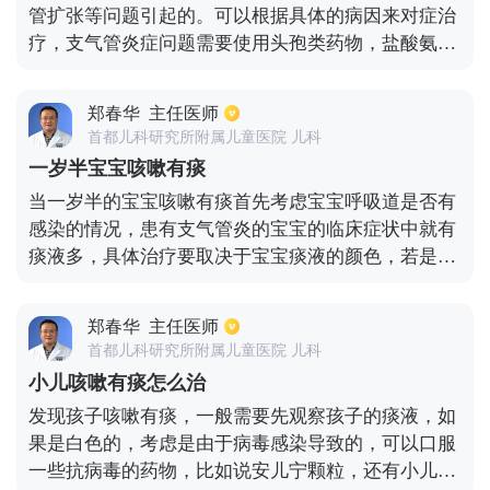
管扩张等问题引起的。可以根据具体的病因来对症治
可以避免支气管扩张的加重。
疗，支气管炎症问题需要使用头孢类药物，盐酸氨溴
索药物进行化痰治疗。慢性咽喉炎表现的咳嗽有痰大
多数是早晨比较常见，对于这类的治疗除了用药物配
郑春华
主任医师
合治疗以外，饮食方面也需要注意，不能吃辛辣刺激
首都儿科研究所附属儿童医院 儿科
的食物，刺激喉咙加重咳嗽的现象。药物治疗可以吃
一岁半宝宝咳嗽有痰
一些利于咽喉的药物来帮助调理。如果感冒引起的咳
当一岁半的宝宝咳嗽有痰首先考虑宝宝呼吸道是否有
嗽有痰长时间不治愈就会导致支气管炎的加重，明确
感染的情况，患有支气管炎的宝宝的临床症状中就有
病因需要做ct检查来确诊。咳嗽问题需要越早治疗越
痰液多，具体治疗要取决于宝宝痰液的颜色，若是黄
好，不好很容易引起肺部炎症、支气管炎症的加重。
色痰液，这种情况一般是由细菌感染所致，在治疗方
这类病人平时需要多喝温水，减少冰凉的食物对于气
法上可采用口服抗生素，如头孢克肟颗粒、阿莫西林
管的刺激，平时多注意休息，后期就会慢慢恢复。
郑春华
主任医师
及头孢克洛干混悬剂同时服用一些化痰止咳的药物效
首都儿科研究所附属儿童医院 儿科
果显著。若是白色痰液，这种情况一般是由病毒感染
小儿咳嗽有痰怎么治
所引起的，在用药治疗上可选用氨溴索口服液、小儿
发现孩子咳嗽有痰，一般需要先观察孩子的痰液，如
消积止咳口服液、小儿止咳化痰颗粒、蒲地蓝消炎口
果是白色的，考虑是由于病毒感染导致的，可以口服
服液、百蕊颗粒、小儿豉翘清热颗粒等效果都是很理
一些抗病毒的药物，比如说安儿宁颗粒，还有小儿豉
想的。在临床上，对于年龄偏小的宝宝一般建议口服