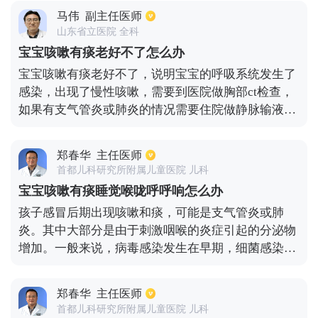
物，然后再试用。 如果持续时间较长，血常规检查应
马伟
副主任医师
在医院进行。如果合并细菌感染，应添加抗生素来控
山东省立医院 全科
制感染。同时，还可以通过雾化吸入降低气道的高反
宝宝咳嗽有痰老好不了怎么办
应性，抑制气道的炎症反应，缓解咳嗽症状。治疗上
宝宝咳嗽有痰老好不了，说明宝宝的呼吸系统发生了
因为婴幼儿童年龄比较小，自身免疫力比较低下，同
感染，出现了慢性咳嗽，需要到医院做胸部ct检查，
时各个器官发育不成熟，只要感染后都容易引起病情
如果有支气管炎或肺炎的情况需要住院做静脉输液治
的变化加重，其质量必须通过专科医生的体检明确感
疗。如果宝宝出现白细胞数量增多，咳嗽有黄痰的情
染的病因选择对症用药治疗。其消炎药的使用，还要
况，在使用静脉点滴抗生素的同时，还可以添加头孢
依据相关的实验室检查和影像学检查来进行选用，同
郑春华
主任医师
曲松钠或头孢哌酮，做消炎治疗。在治疗的阶段，还
时也要注意病情的变化和治疗效果，随时调整药物治
首都儿科研究所附属儿童医院 儿科
可以结合化痰止咳类药物，比如牛黄蛇胆川贝液或肺
疗。
宝宝咳嗽有痰睡觉喉咙呼呼响怎么办
力咳合剂治疗。一般3~5天即可好转。
孩子感冒后期出现咳嗽和痰，可能是支气管炎或肺
炎。其中大部分是由于刺激咽喉的炎症引起的分泌物
增加。一般来说，病毒感染发生在早期，细菌感染发
生在后期。因此，必须允许婴儿多喝水，轻拍婴儿背
部，同时保持呼吸道通畅。口服肺力咳合剂和氨溴索
郑春华
主任医师
糖浆，配合光疗或电疗，可促进肺部分泌物的吸收和
首都儿科研究所附属儿童医院 儿科