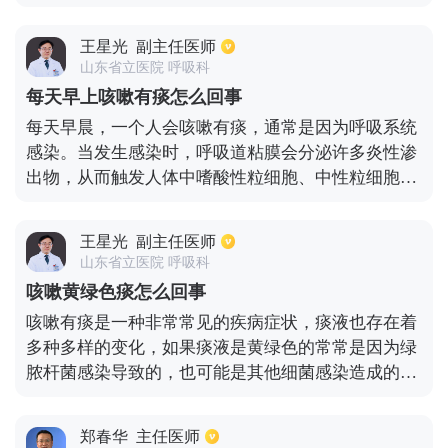
翘清热颗粒，或是蒲地蓝口服液、百蕊颗粒等。如果
用药的同时结合雾化治疗，将药物通过雾化吸入的治
痰液是黄色的，考虑是由于细菌感染导致的，可以口
疗方式见效快，这种治疗风险低，副作用也少。
王星光
副主任医师
服头孢克肟、阿奇霉素，还有红霉素或罗红霉素，止
山东省立医院 呼吸科
咳化痰可以选择甘草合剂以及氨溴索口服液、肺力咳
每天早上咳嗽有痰怎么回事
合剂等，加上雾化治疗后很快就可以恢复正常，而且
每天早晨，一个人会咳嗽有痰，通常是因为呼吸系统
雾化治疗的副作用相对来说较小，见效快。以上的一
感染。当发生感染时，呼吸道粘膜会分泌许多炎性渗
些方案仅供参考，具体使用方法还是应该去正规的医
出物，从而触发人体中嗜酸性粒细胞、中性粒细胞和
院检查后根据情况给详细的方案。
嗜碱性粒细胞，吞噬细胞吞噬外部病毒或细菌。当这
些细胞脱落并死亡时，它们与炎性渗出液混合形成痰
王星光
副主任医师
液。到了晚上，炎性渗出物倾向于在支气管，气管或
山东省立医院 呼吸科
肺泡中积聚。早晨，很轻易就能刺激呼吸道黏膜并引
咳嗽黄绿色痰怎么回事
起咳嗽，并且排出痰液。因此，每天早晨都会出现咳
咳嗽有痰是一种非常常见的疾病症状，痰液也存在着
嗽和痰液。通常要依据痰液感染的类型，选取适当的
多种多样的变化，如果痰液是黄绿色的常常是因为绿
药物进行治疗。假如是黄色脓液，就要用头孢哌酮或
脓杆菌感染导致的，也可能是其他细菌感染造成的。
头孢曲松等抗生素，治疗效果良好。假如是白色稀
此时需要及时的去查一下血常规，如果存在着白细胞
痰，要用蒲地蓝消炎口服液。
升高的状况，说明存在的细菌感染，此时最好是检查
郑春华
主任医师
一下细菌涂片或者是做一下细菌培养，确定属于哪种