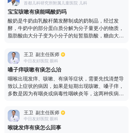
首都儿科研究所附属儿童医院 儿科
细菌感染，积极选择恰当的药物进行治疗。如果痰液
宝宝咳嗽有痰能喝酸奶吗
呈现是黄绿色，往往表明是绿脓杆菌感染造成的，也
酸奶是牛奶由乳酸杆菌发酵制成的奶制品，经过发
可能是金色葡萄球菌造成的，需要针对性的进行治
酵，牛奶中的部分蛋白质分解为分子量更小的物质，
疗。
脂肪酸由大分子变为小分子的短暂脂肪酸，糖由大分
子分解为单糖或者双糖，还会产生更多的维生素，这
些经过发酵后的物质都更加利于人体的消化。另外，
王卫
副主任医师
酸奶当中的乳酸杆菌及其代谢产物还能起到抑制肠道
中日友好医院 眼科
有害细菌繁殖的作用，可以预防腹胀、腹泻等消化不
嗓子痒咳嗽有痰怎么治
良症状。所以，宝宝出现感冒咳嗽有痰是可以喝酸奶
咽喉出现发痒、咳嗽、有痰等症状，需要先找清楚导
的，但是要注意适量。因为过量的酸奶可能会影响胃
致以上症状的病因，如果是短期出现咳嗽、嗓子痒，
肠道的酸碱度，影响宝宝的食欲，甚至会引起菌群紊
多数是因为有咽炎或病毒性咽峡炎等，这两种疾病会
乱，从而导致腹泻，所以酸奶的量最好每天控制100-
导致嗓子痒以及咳嗽，且有白色痰液。此时可以多喝
200ml。此外，酸奶和含乳酸饮料是不一样的，后者
水，适量吃瓜果蔬菜，一旦咳嗽频繁，症状明显，可
是由多种添加剂配制而成的饮料，营养价值比不上酸
王卫
副主任医师
以口服抗病毒药物以及治疗咳嗽的药物。如果是因为
奶。
中日友好医院 眼科
慢性咽喉炎造成的不适，建议用镇咳药物加抗过敏药
喉咙发痒有痰怎么回事
物。如果是慢性鼻炎造成的咳嗽、有痰等不适，就需