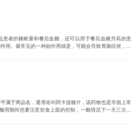
其他某些降糖药物，比如胰岛素以及磺脲类降糖药物合并使用
生低血糖。建议在专业医生指导下用药。
低患者的糖耐量和餐后血糖，还可以用于餐后血糖升高的患
副作用。最常见的一种副作用就是，可能会导致胃肠症状，如
胆异常，当然比较少见，可引起肝酶升高、黄疸、肝炎等这种
可引起过敏反应：皮疹、皮疹、荨麻疹、皮肤瘙痒，除较少见
波糖片一般是安全的，在用药过程中要密切注意肝肾功能和胃
糖平属于商品名，通用名叫阿卡波糖片，该药物也是市面上常
，服用期间也要注意饮食上面的控制，一般情况下一天三次，
服，也可以选择和前几口食物咀嚼服用，其次就是根据患者具
正常情况下，最大剂量一次在一百毫克，一天三次，特殊情
用过后血糖还是偏高，建议加用其他药物。同时该药物含有阿
不良反应，从而就很有可能会出现胃肠胀气，肠鸣音亢进，腹