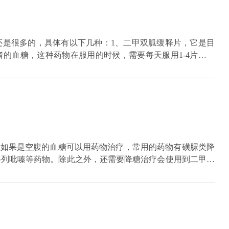
，比如皮肤发红、瘙痒、皮疹、荨麻疹等症状，如果对这个药
朋友们也不可使用。
还是很多的，具体有以下几种：1、二甲双胍缓释片，它是目
的血糖，这种药物在服用的时候，需要每天服用1-4片，每
行确定。2、磺脲类的降糖药物，它属于长效的降糖药物，在
格列喹酮。3、阿卡波糖，这种药物一般用于降低患者的餐后
确定。4、新型降糖药物，目前在治疗糖尿病方面，有很多新
血糖，如果是空腹的血糖可以用药物治疗，常用的药物有磺脲类降
格列吡嗪等药物。除此之外，还需要降糖治疗会使用到二甲双
的血糖，那么糖耐量就是异常的情况，需要监测血糖的情况，
肥、加强体育锻炼等方式，必要时再使用药物。