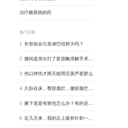
治疗糖尿病的药
热门问答
1
长智齿会引发淋巴结肿大吗？
2
腰间盘突出打了胶原酶溶解手术2个月后是否可以喝酒或者抽烟？
3
伤口摔伤才两天能用完美芦荟胶么
4
久卧在床，臀部腐烂，腰部腐烂，用什么药能好得快
5
腋下老是有脓包怎么办？有的还破了，现在手都不能合起来
6
近几天来，我的左上腹有针刺一样..