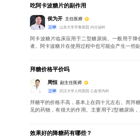
中的某些成分过敏，要禁止服用。将这种药物和
吃阿卡波糖片的副作用
时，可能会出现低血糖情况，所以使用时要注意发
侯为开
主任医师
山东大学齐鲁医院 内分泌科
阿卡波糖片临床应用于二型糖尿病。一般用于降
者。阿卡波糖片在使用过程中也可能会产生一些
胀气、腹泻、腹痛、恶心、呕吐和消化不良。肝
情况。还可引起血液系统、血小板减少，极罕见
的病例外，可引起不完全性肠梗阻等表现；阿卡
拜糖价格平价吗
肠道状况的监测。
周恒
副主任医师
武汉大学人民医院 心血管内科
拜糖平的价格不高，基本上在四十元左右。而拜
见的药物，有很大的作用。主要用于2型糖尿病
一次五十毫克，但是要在用餐前服用，可整片吞
体的血糖情况，在服用药物期间逐渐增加剂量。
况，可以增加到一次四片，一天三次。如果说服
效果好的降糖药有哪些？
卡波糖，在临床使用的时候，个别患者可能会有