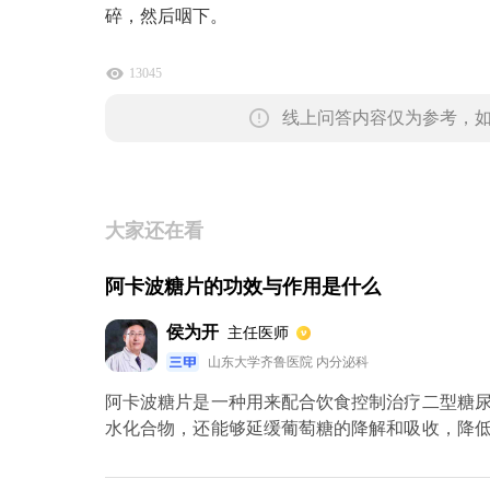
碎，然后咽下。
13045
线上问答内容仅为参考，
大家还在看
阿卡波糖片的功效与作用是什么
侯为开
主任医师
山东大学齐鲁医院 内分泌科
阿卡波糖片是一种用来配合饮食控制治疗二型糖
水化合物，还能够延缓葡萄糖的降解和吸收，降
可以和前几口食物嚼碎服用，刚开始时一次吃一
物可能会有一些副作用，比如会导致胃肠道胀气