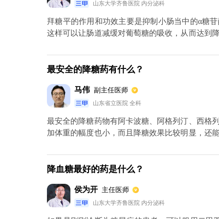
山东大学齐鲁医院 内分泌科
拜糖平的作用和功效主要是抑制小肠当中的α糖
这样可以让肠道减缓对葡萄糖的吸收，从而达到
波糖、米格列醇等等，也可以起到对α糖苷酶抑
入碳水化合物，只要这样拜糖平才会起到药效，
要服用这个药物，否则这个药物会受到限制，而
最安全的降糖药有什么？
争夺a糖苷酶的结合位点。西方国家的饮食主要
马伟
副主任医师
别的显著。
山东省立医院 全科
最安全的降糖药物有阿卡波糖、阿格列汀、西格
加体重的幅度也小，而且降糖效果比较明显，还
制碳水化合物的吸收，起到餐后降糖的作用。
降血糖最好的药是什么？
侯为开
主任医师
山东大学齐鲁医院 内分泌科