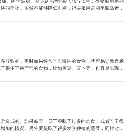
双胍、阿卡波糖。糖尿病患者的病史长达5年，得要服用格列
上述的药物，依然不能够降低血糖，得要服用诺和平胰岛素、
，还要服用吡格列酮，提高患者胰岛素的敏感性。
太多导致的，平时如果经常吃刺激性的食物，就容易导致胃肠
吃了很多容易产气的食物，比如黄豆、萝卜等，也容易出现爱
可以了。有一些慢性病人因为长期服用了会产生肠道积气的药
屁且持续时间长，最好去医院检查一下，看是否患有胃肠道的
异常造成的。如果每天一日三餐吃了过多的肉食，或者吃了很
气增加的情况。另外要是吃了很多发季种植的蔬菜，同样对肠