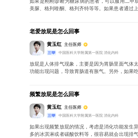
如果是刚刚诊断为糖尿病的患者，可以服用二甲
美脲、格列喹酮、格列齐特等等。如果患者通过
预混胰岛素。有些糖尿病患者对胰岛素是不敏感的
老爱放屁是怎么回事
黄玉红
主任医师
中国医科大学附属第一医院 消化内科
放屁是人体排气现象，主要是因为胃肠里面气体
功能出现问题，导致胃肠道有胀气。另外，如果
放屁的情况，这个时候只要改变自己饮食习惯就
物，比如阿卡波糖等，也会总放屁。如果总是放
疾病。
频繁放屁是怎么回事
黄玉红
主任医师
中国医科大学附属第一医院 消化内科
如果出现频繁放屁的情况，考虑是消化功能发生
多的冰淇淋或者碳酸饮料等，很容易就会出现排