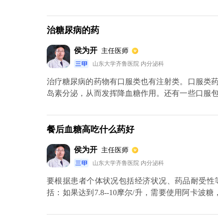
胃会造成很大的负担。另外要是经常喝啤酒，碳
多的情况。另外有些药物也会让排气变多，比如
成的，可以选择调节治疗的方法，服用益生菌就能
治糖尿病的药
侯为开
主任医师
山东大学齐鲁医院 内分泌科
治疗糖尿病的药物有口服类也有注射类。口服类
岛素分泌，从而发挥降血糖作用。还有一些口服
脏产生的葡萄糖减少、肠道葡萄糖吸收、改善胰
另外，注射类药物包括胰岛素、利拉鲁肽注射液
医生进行使用。
餐后血糖高吃什么药好
侯为开
主任医师
山东大学齐鲁医院 内分泌科
要根据患者个体状况包括经济状况、药品耐受性
括：如果达到7.8--10摩尔/升，需要使用阿卡
用格列美脲、瑞格列奈等磺脲类药物。初期血糖
体重减轻等三多一少的症状，如果有上述症状发生