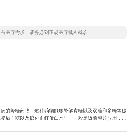
如有医疗需求，请务必到正规医疗机构就诊
尿病的降糖药物，这种药物能够降解寡糖以及双糖和多糖等碳
低餐后血糖以及糖化血红蛋白水平。一般是饭前整片服用，也
片，一天三次，之后根据情况逐渐调整药物剂量。服用这种药
，还会有恶心呕吐以及腹泻等情况。如果对这种药物或者是其