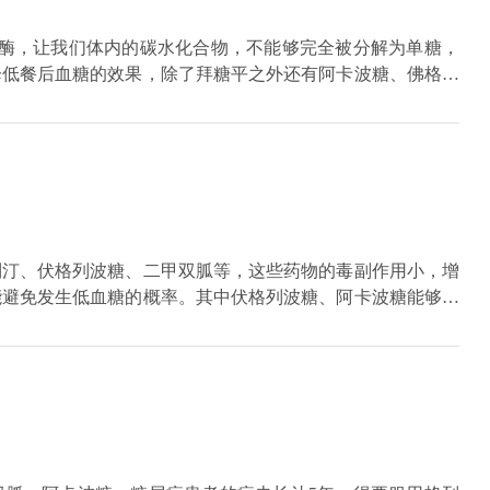
苷酶，让我们体内的碳水化合物，不能够完全被分解为单糖，
降低餐后血糖的效果，除了拜糖平之外还有阿卡波糖、佛格列
制的作用。但是患者需要注意的是在一顿饭当中不要过多的摄
这一类的药物应该在第1口饭的时候服用，而且每餐吃饭后都
药效也可能达不到理想当中的效果，因为拜糖平需要和食物来
是以高蛋白的食物为主，所以对于拜糖平的作用效果就不是特
列汀、伏格列波糖、二甲双胍等，这些药物的毒副作用小，增
能避免发生低血糖的概率。其中伏格列波糖、阿卡波糖能够抑