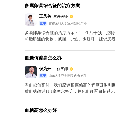
多囊卵巢综合征的治疗方案
王凤英
主任医师
首都医科大学宣武医院 产科
多囊卵巢综合征的治疗方案：1、生活干预：控
和脂肪酸的食物，戒烟、少酒、少咖啡；建议患者每
2、调整月经周期：长期月经不来的青春期患者
对有生育要求的患者，在激素调整的基础上促排
素；3、针对高雄激素的治疗：口服短效避孕药、
血糖值偏高怎么办
甲双胍、吡格列酮调整代谢。若患者已出现糖代
侯为开
主任医师
行诱导排卵，如手术治疗或腹腔镜卵巢打孔。还
心理疏导和沟通，以缓解压力及改善自我认知和发
山东大学齐鲁医院 内分泌科
当血糖偏高时，我们应该根据偏高的程度及时判
后血糖超过11.1毫摩尔每升，糖化血红蛋白超过
式，控制饮食以及运动来使热量稳定合理，最好
活方式的改变会使血糖得到控制，三个月后仍然
美脲、格列奇特、瑞格列奈、糖苷酶抑制剂如阿卡
血糖高怎么办好