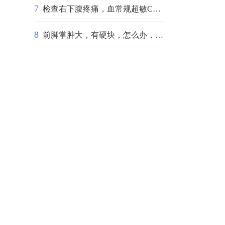
7
检查右下腹疼痛，血常规超敏C反应蛋白增高，阑尾炎可能，注意饮食，可继续喂奶吗？
8
前脚掌肿大，有硬块，怎么办，急救，希望好心人帮助，谢谢