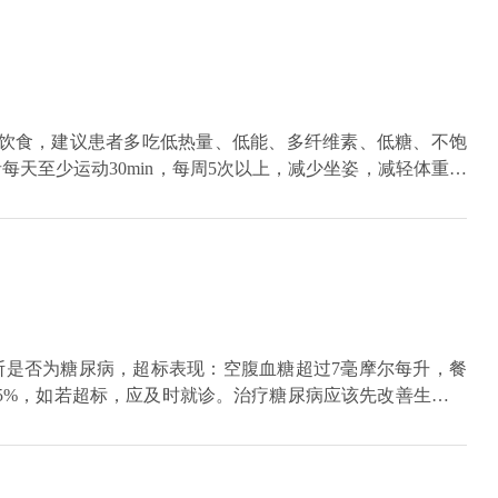
制饮食，建议患者多吃低热量、低能、多纤维素、低糖、不饱
天至少运动30min，每周5次以上，减少坐姿，减轻体重；
，推荐使用天然孕激素诱导月经，口服短效避孕药调整周期；
卵、促生育；雌激素较低的患者需在孕激素的基础上使用雌激
螺内酯调节雄激素；4、调整代谢：使用胰岛素增敏剂，如二
谢异常，需使用阿卡波糖及胰岛素增泌剂；5、促进生育：进
可做试管婴儿，需咨询相关医生；6、心理疏导：对患者进行
展的能力；7、中西医结合治疗。
断是否为糖尿病，超标表现：空腹血糖超过7毫摩尔每升，餐
6.5%，如若超标，应及时就诊。治疗糖尿病应该先改善生活方
在饭后进行适当运动，例如慢跑、游泳、瑜伽、太极拳等。生
不达标的则需要配合药物例如二甲双胍以及促泌剂里面的格列
波糖，增敏剂如吡格列酮、二肽基肽酶-4抑制剂如沙格列汀