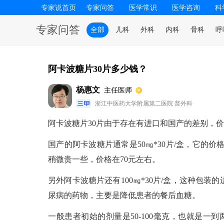
专家说首页
专家问答
医学常识
医学咨询
科
专家问答
全部
儿科
外科
内科
骨科
呼
阿卡波糖片30片多少钱？
杨惠文
主任医师
浙江中医药大学附属第二医院 普外科
阿卡波糖片30片由于存在有进口和国产的差别，
国产的阿卡波糖片通常是50㎎*30片/盒，它的价格
稍微贵一些，价格在70元左右。
另外阿卡波糖片还有100㎎*30片/盒，这种包装
尿病的药物，主要是降低患者的餐后血糖。
一般患者初始的剂量是50-100毫克，也就是