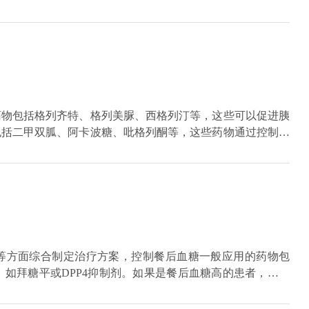
酸饮料，炸鸡等食物，也会给胃肠增添负担，从而出现排气增
阿卡波糖这种降糖的药物。如果是由于胃肠道功能发生异常造
有效改善。
药物包括格列齐特、格列美脲、西格列汀等，这些可以促进胰
包括二甲双胍、阿卡波糖、吡格列酮等，这些药物通过控制肝
岛素敏感性，来使葡萄糖从尿中排泄出来达到降血糖的作用。
、艾塞那肽注射液等。降糖药物有多种，具体用药需咨询专科
等方面综合制定治疗方案，控制餐后血糖一般应用的药物包
波糖，如拜糖平或DPP4抑制剂。如果是餐后血糖高的患者，可选
升高，可能不会有很明显的症状，主要是多饮、多尿、多食、
，就要抓紧控制血糖以免发展成糖尿病。