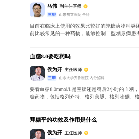
马伟
副主任医师
痛、腹泻的情况。另外有些患者可能会出现过敏
物过敏，则要禁止使用，有严重肾功能损害情况的
山东省立医院 全科
目前在临床上使用的效果比较好的降糖药物种类
前比较常见的一种药物，能够控制二型糖尿病患者
天一次。具体药量需要根据患者的具体病情来进
临床上具有代表性的包括格列美脲、格列奇特、
血糖。具体药物使用量需要根据患者的疾病程度
血糖8.0要吃药吗
型的降糖药物可供使用，比如GLP1以及DPP4等。
侯为开
主任医师
山东大学齐鲁医院 内分泌科
要看血糖8.0mmol/L是空腹还是餐后2小时的
糖药物，包括格列齐特、格列美脲、格列喹酮、
胍缓释片、阿卡波糖等药物。如果是餐后2小时
并进行降糖治疗，控制血糖可以通过低糖饮食、减
拜糖平的功效及作用是什么
侯为开
主任医师