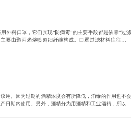
医用外科口罩，它们实现“防病毒”的主要手段都是依靠“过滤
滤层主要由聚丙烯熔喷超细纤维构成。口罩过滤材料往往要经
较蓬松的情况下能够有效吸附空气中的各种微粒、飞沫、病毒
的结构，造成孔洞变大，不再具有防护作用。
建议用。因为过期的酒精浓度会有所降低，消毒的作用也不会
生产日期内使用。另外，酒精分为用酒精和工业酒精，所以在
精可直接接触皮肤，进行擦拭消毒伤口，可达到消毒杀菌的作