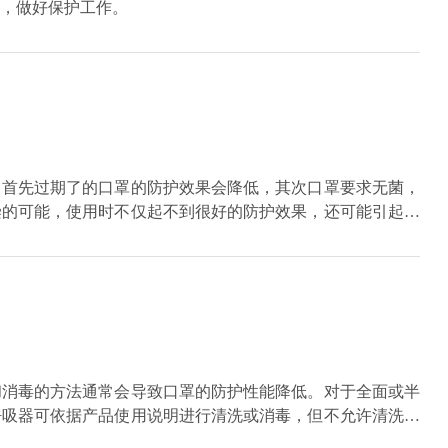
，做好保护工作。
，首先过期了的口罩的防护效果会降低，其次口罩要求无菌，
染的可能，使用时不仅起不到很好的防护效果，还可能引起呼
性使用卫生用品卫生标准》，产品标识应符合《中华人民共和
行的卫生标准以及生产日期和保质期或生产批号和限定使用时
和消毒的方法通常会导致口罩的防护性能降低。对于全面或半
呼吸器可依据产品使用说明进行清洗或消毒，但不允许清洗过