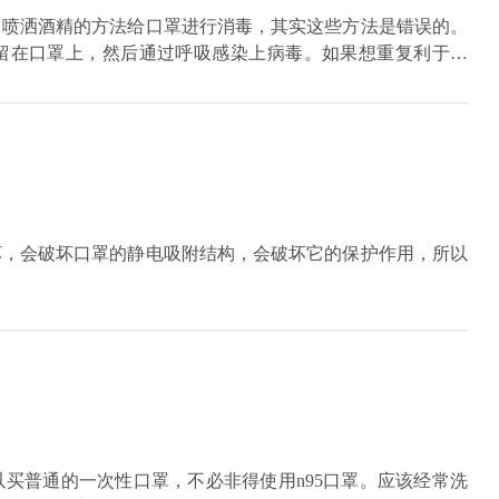
、喷洒酒精的方法给口罩进行消毒，其实这些方法是错误的。
留在口罩上，然后通过呼吸感染上病毒。如果想重复利于口
放置在清洁透气的纸袋中，以便下次使用。
坏，会破坏口罩的静电吸附结构，会破坏它的保护作用，所以
买普通的一次性口罩，不必非得使用n95口罩。应该经常洗