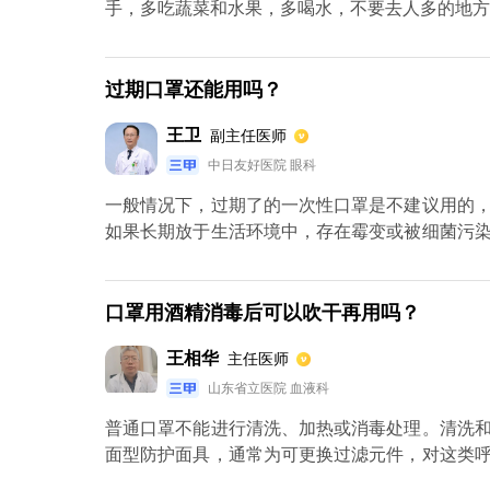
手，多吃蔬菜和水果，多喝水，不要去人多的地方
过期口罩还能用吗？
王卫
副主任医师
中日友好医院 眼科
一般情况下，过期了的一次性口罩是不建议用的
如果长期放于生活环境中，存在霉变或被细菌污
吸道的感染，对健康造成一定损害。根据《一次
国产品质量法》的规定，并在产品包装上标明执
期。
口罩用酒精消毒后可以吹干再用吗？
王相华
主任医师
山东省立医院 血液科
普通口罩不能进行清洗、加热或消毒处理。清洗
面型防护面具，通常为可更换过滤元件，对这类
滤元件。