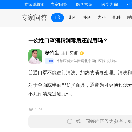
专家说首页
专家问答
医学常识
医学咨询
科
专家问答
全部
儿科
外科
内科
骨科
呼
一次性口罩酒精消毒后还能用吗？
杨竹生
主任医师
首都医科大学附属北京同仁医院 皮肤科
普通口罩不能进行清洗、加热或消毒处理。清洗和
对于全面或半面型防护面具，通常为可更换过滤
不允许清洗过滤元件。
4324
线上问答内容仅为参考，