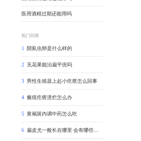
医用酒精过期还能用吗
热门问答
1
阴虱虫卵是什么样的
2
无花果能治扁平疣吗
3
男性生殖器上起小疙瘩怎么回事
4
瘢痕疙瘩溃烂怎么办
5
黄褐斑内调中药怎么吃
6
扁皮尤一般长在哪里 会有哪些症状