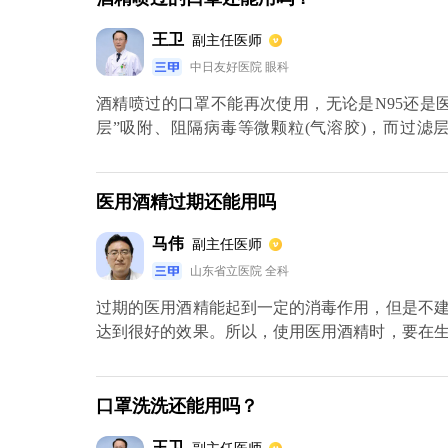
王卫
副主任医师
中日友好医院 眼科
酒精喷过的口罩不能再次使用，无论是N95还是
层”吸附、阻隔病毒等微颗粒(气溶胶)，而过
过“驻极处理”，使其携带微量的电荷，从而在比
及细菌，不过如果喷了酒精，酒精浸润会影响纤维
医用酒精过期还能用吗
马伟
副主任医师
山东省立医院 全科
过期的医用酒精能起到一定的消毒作用，但是不
达到很好的效果。所以，使用医用酒精时，要在
购买酒精时进行消毒时要选择医用酒精。医用酒
用。
口罩洗洗还能用吗？
王卫