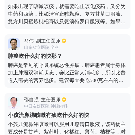
医治疗可以用荆防颗粒，咳特灵片、必漱平、氨溴索
如果出现了咳嗽咳痰，就需要吃止咳化痰药，又分为
等药物均可以起到很好的效果。
中药和西药，比如清宣止咳颗粒、复方甘草口服液、
复方川贝蜜炼枇杷膏以及氨溴特罗口服液等。如果咳
嗽咳痰症状持续不改善，就需要去医院检查血常规，
查看白细胞的变化，如果升高的话就考虑是细菌性感
马伟
副主任医师
染，就需要消炎治疗，一般是使用抗生素，比如青霉
山东省立医院 全科
素、阿莫西林克拉维酸钾等。如果白细胞没有升高的
肺癌吃什么好的快那？
话，就考虑是病毒性感染就需要使用抗病毒药物，比
肺癌是常见的呼吸系统恶性肿瘤，肺癌患者属于身体
如抗病毒合剂、蓝芩口服液等。
加上肿瘤双消耗状态，会比正常人消耗多，所以比普
通人需要的营养也多。建议每天要吃500克左右的新
鲜蔬菜，如常见的青菜、白菜、西红柿、黄瓜、豆角
都可以选择。同时木耳的营养也是比较丰富的，而且
邵自强
主任医师
具有防癌和抗癌的功效，具有滋养肺脏的作用。每天
中日友好医院 神经内科
都要吃一定量的优质蛋白，大约是50到100克，如
小孩流鼻涕咳嗽有痰吃什么好的快
肉、奶、蛋、鱼虾、豆腐都是可以选择，肺癌的患者
小孩儿流鼻涕咳嗽可以服用儿感清口服液，该药物主
如果平时对鱼虾类的食物没有过敏的现象，可以适当
要成分是甘草、紫苏叶、化橘红、薄荷、桔梗等，对
的吃一些鱼虾类的食物。鱼虾可以有效的增强人体的