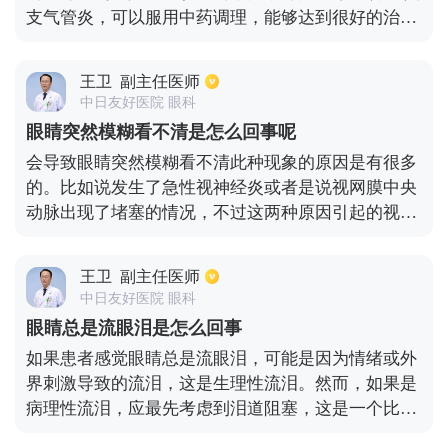
支气管炎，可以服用中药调理，能够达到很好的治疗
控制。
效果，如果是肺结核，要定期的观察肺部情况，做积
极的治疗，当经常出现咳嗽有痰的情况下，患者应该
王卫
副主任医师
在平时注意不要大声说话，不要吃过咸、辛辣、过甜
中日友好医院 眼科
的食物，以免导致咳嗽症状加重。
眼睛突然模糊看不清是怎么回事呢
会导致眼睛突然模糊看不清此种现象的原因是有很多
的。比如说发生了急性视神经炎或者是说视网膜中央
动脉出现了堵塞的情况，不过这两种原因引起的视力
下降，并不会导致患者出现红肿疼痛以及呕吐恶心等
并发症。如果患上了急性闭角型青光眼的话，也是会
王卫
副主任医师
导致眼睛突然模糊看不清的情况的，不过一般都会伴
中日友好医院 眼科
随着眼球部位胀痛，而且还会发生恶心呕吐。若是出
眼睛总是流眼泪是怎么回事
现了眼底出血的症状，也会引起此种现象的发生，而
如果患者感觉眼睛总是流眼泪，可能是因为情绪或外
且眼前还会出现大量的活动性的黑影。视力问题是尤
界刺激导致的流泪，这是生理性流泪。然而，如果是
其重要的，出现视物模糊的情况时，应该注意及时去
病理性流泪，应最先考虑到泪道阻塞，这是一个比较
正规的医院就诊。
常见的眼科疾病。一般来说，泪道阻塞主要发生在泪