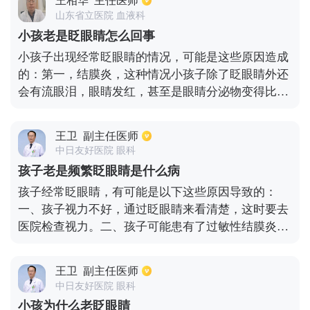
王相华
主任医师
等。当噩梦仅偶尔发生时，对正常生活、睡眠质量无
山东省立医院 血液科
长期不良影响，可不进行干预治疗。但当已噩梦较
小孩老是眨眼睛怎么回事
久，例如3个月内每周3次左右做噩梦，且对正常生活
小孩子出现经常眨眼睛的情况，可能是这些原因造成
产生了影响，就需进行睡眠科检查，针对病因进行治
的：第一，结膜炎，这种情况小孩子除了眨眼睛外还
疗。
会有流眼泪，眼睛发红，甚至是眼睛分泌物变得比较
多的现象，可以使用妥布霉素滴眼液来治疗，一般使
用该药物3~5天左右就能够改善。第二，视力异常，
王卫
副主任医师
宝宝如果有近视或者是散光之类的问题也容易出现眨
中日友好医院 眼科
眼的现象，甚至还会歪头，这种情况应该带孩子去眼
孩子老是频繁眨眼睛是什么病
科做视力方面的检查，针对具体的问题对症治疗。第
孩子经常眨眼睛，有可能是以下这些原因导致的：
三，心理因素，尤其是小孩子刚上幼儿园跟母亲分
一、孩子视力不好，通过眨眼睛来看清楚，这时要去
开，可能会没有安全感就容易眨眼睛，家长应该多跟
医院检查视力。二、孩子可能患有了过敏性结膜炎。
孩子交流，有利于改善。
如果患有过敏性结膜炎，很容易出现眼睛痒的情况，
而这个时候，孩子就会眨眼睛来改善眼睛痒的情况。
王卫
副主任医师
三、孩子患有了干眼症，一旦有了干眼症，就会觉得
中日友好医院 眼科
眼睛有异物感，同时会很干涩，瘙痒。不管是哪一种
小孩为什么老眨眼睛