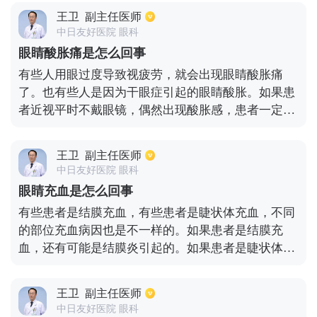
点，泪小管，泪囊与鼻泪管的交界处以及鼻泪管的下
王卫
副主任医师
口，通常，患者出现泪道阻塞，并不会影响到视力，
中日友好医院 眼科
但是会经常流泪了，给患者的生活带来很多不便。出
眼睛酸胀痛是怎么回事
现这种情况，我们首先要进行全面系统的检查，通过
有些人用眼过度导致视疲劳，就会出现眼睛酸胀痛
泪道冲洗初步确定泪道阻塞的位置，然后根据患者的
了。也有些人是因为干眼症引起的眼睛酸胀。如果患
情况采取手术或激光治疗。
者近视平时不戴眼镜，偶然出现酸胀感，患者一定要
佩戴适合自己度数的眼镜。如果酸胀感一直都得不到
缓解的话，最好要到医院就诊的。另外患者如果是青
王卫
副主任医师
光眼导致的眼睛酸胀感，必须要先将眼压降下来，才
中日友好医院 眼科
能够缓解眼睛的酸胀感。
眼睛充血是怎么回事
有些患者是结膜充血，有些患者是睫状体充血，不同
的部位充血病因也是不一样的。如果患者是结膜充
血，还有可能是结膜炎引起的。如果患者是睫状体充
血，像角膜炎，青光眼都会引起患者眼睛充血的。此
外患者的颅内疾病也会导致结膜充血的情况，患者最
王卫
副主任医师
好要到医院详细检查一下，看看到底是哪一种原因导
中日友好医院 眼科