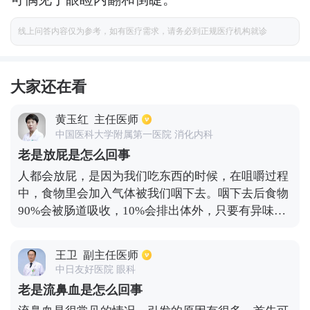
线上问答内容仅为参考，如有医疗需求，请务必到正规医疗机构就诊
大家还在看
黄玉红
主任医师
中国医科大学附属第一医院 消化内科
老是放屁是怎么回事
人都会放屁，是因为我们吃东西的时候，在咀嚼过程
中，食物里会加入气体被我们咽下去。咽下去后食物
90%会被肠道吸收，10%会排出体外，只要有异味，
就是正常的。但如果频繁放屁，屁的异味很大，就需
要警惕了，可能是出现了问题。比如：1、吃饭的时
王卫
副主任医师
候说话，就会导致吃了过多气体，超出胃肠道吸收
中日友好医院 眼科
量，于是会造成排泄增多。2、肠道感染，有些有害
老是流鼻血是怎么回事
细菌属于产气菌，会产生很多气体，把肠道内的食物