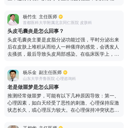
病变。在饮食方面，建议不要暴饮暴食，应少食多
子视力有好处。
餐，饭后不要立即睡觉，可以坐着休息或散散步活动
杨竹生
主任医师
一下，也可以做点按摩来帮助消化，缓解腹胀。
首都医科大学附属北京同仁医院 皮肤科
头皮毛囊炎是怎么回事？
头皮毛囊炎主要是皮脂分泌功能过强，平时分泌出来
后在皮肤上堆积从而给人一种瘙痒的感觉，会诱发人
去搔抓，最后导致头皮局部感染。在临床医学上，头
皮毛囊炎是属于一种常见病，多发病。然而头皮毛囊
炎主要发生在青壮年男性身上，这是由于男性群雄激
杨乐金
副主任医师
素分泌的原因，是皮脂腺分泌更加旺盛。因此青壮年
山东大学齐鲁医院 心理咨询科
男性要多注意自己的头皮清洁。
老是做噩梦是怎么回事
推测经常做噩梦，可能有以下几种原因导致：第一、
心理因素，如白天经受了恶性的刺激、心理保持应激
状态长久，或心理压力较大。在心理保持冲突状态
下，就会引起夜间噩梦。正所谓，日有所思，夜有所
梦；第二、外在因素，如躯体生病的初期，脑肿瘤