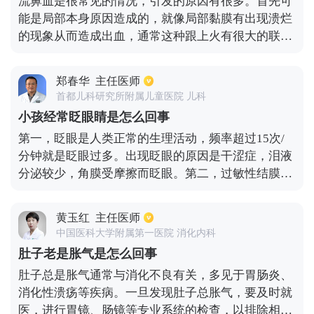
流鼻血是很常见的情况，引发的原因有很多。首先可
过度发酵，导致排气，排出的气体会出现浓烈的不良
能是局部本身原因造成的，就像局部黏膜有出现溃烂
气味，会感觉很不舒服。所以对于肠道感染，除了放
的现象从而造成出血，通常这种跟上火有很大的联
屁也有可能出现腹泻，也就是急性胃肠炎，此时就需
系。其次就是鼻息肉出血，还有可能是血液方面疾病
要服用杀菌药物，把有害细菌和产气的细菌减少，避
造成的，就像血小板突然减少之后引发的出血，或者
免频繁放屁。也可以调整肠道菌群，使肠道中能够分
郑春华
主任医师
是凝血因子发生缺陷之后引发的出血。另外还有可能
解和吸收气体的细菌，把气体消化无形，注意有屁不
首都儿科研究所附属儿童医院 儿科
是鼻腔里面毛细血管出现扩张的情况，从而造成出
要憋，对身体不好。
小孩经常眨眼睛是怎么回事
血。因此要是出现鼻出血之后，需要先找到引发的原
第一，眨眼是人类正常的生理活动，频率超过15次/
因，可以去医院内做个详细的检查，然后再去看下是
分钟就是眨眼过多。出现眨眼的原因是干涩症，泪液
不是血液病造成的，明确病因之后再去诊断才更有效
分泌较少，角膜受摩擦而眨眼。第二，过敏性结膜炎
果。
通常发生在春季和夏季，由过敏原引起眼睛不适。第
三，传染病，儿童不注意手部卫生，导致眼睛感染。
黄玉红
主任医师
第四，近视、远视和散光等屈光不正可引起调节痉
中国医科大学附属第一医院 消化内科
挛。第五，习惯性眨眼，一般无病理性变化，可以慢
肚子老是胀气是怎么回事
慢纠正。第六，抽动性眨眼与环境和学习压力有关，
肚子总是胀气通常与消化不良有关，多见于胃肠炎、
放松后可以改善。第七，睫内翻或者倒睫，由于睫毛
消化性溃疡等疾病。一旦发现肚子总胀气，要及时就
疾病，自己角膜反射性地眨眼。遇到以上情况时，家
医，进行胃镜、肠镜等专业系统的检查，以排除相关
长可带孩子到医院进一步检查，及时诊断和治疗对孩