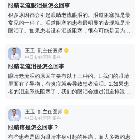
致的眼睛充血，并且进行治疗。
眼睛老流眼泪是怎么回事
很多原因都会引起眼睛老流眼泪的。泪道阻塞就是最
常见的一种了。泪道阻塞的患者最明显的表现就是流
眼泪了。如果患者没有泪道阻塞，很有可能是因为眼
部的刺激导致患者经常流眼泪。其次，有些患者吃辛
辣的食物也会导致老流眼泪的。如果大家出现经常流
王卫
副主任医师
眼泪的情况，是有很多原因的，目前最常见的病因就
中日友好医院 眼科
是泪道阻塞。
眼睛老流泪是怎么回事
眼睛老流泪的原因主要有以下三种的。1.我们的眼睛
里面有了异物，有炎症就会导致患者流泪。2.如果患
者的泪道系统阻塞了，我们的眼泪会通过泪道排泄到
眼球外面来。如果泪道里面本身就有脱落的睫毛，这
样也会引起眼泪流出到眼球外来的。3.如果泪点不在
王卫
副主任医师
眼内的位置，那么眼泪也就不能通过泪点进入到泪道
中日友好医院 眼科
系统，就会导致患者经常流眼泪了。
眼睛疼是怎么回事？
有些患者是因为眼睛本身引起的疼痛，而大多数的患