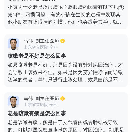
原因导致的，孩子频繁眨眼睛，都需要去医院检查，
小孩为什么老是眨眼睛呢？眨眼睛的因素有以下几点:
只有查清楚了病因，才可以做到对症治疗。
第1种，习惯问题，有的小孩在生长的过程中发现其
他小朋友有眨眼睛的习惯，他们也会跟着去学，就形
成了不好的习惯。第2种，癔症，有一部分小孩子，
因为压力过大，也会出现眨年轻的情况。就像有的小
马伟
副主任医师
孩压力一大就会出现打嗝一样，之所以会发生眨眼睛
山东省立医院 全科
的情况，主要还是为了缓解心理压力，这种情况一定
咳嗽老是不好是怎么回事
要及时缓解小孩子的心理压力。第3种，在孩子眨眼
如果咳嗽老是不好，那是因为没有针对病因治疗，才
睛的同时，我们要观察孩子眼睛周围是否有红肿、结
会导致止咳效果不佳。如果是因为变异性哮喘而导致
膜充血等现象。如果有这种情况，就有可能是结膜
咳嗽的患者，单纯只进行止咳处理，效果自然是不好
炎。如果患有结膜炎的话，眼睛周围就会出现痒痛的
的，患者还需要行吸入性糖皮质激素治疗，才可以使
感觉，也会出现小孩子老是眨眼睛的情况。这种情况
其咳嗽得到缓解。另外支气管结核患者也会出现刺激
要及时就医进行治疗，一定要遵循医嘱进行用药，不
马伟
副主任医师
性咳嗽，所以还需要行支气管镜检查，并行镜下介入
可私自停药。
山东省立医院 全科
治疗，服用抗结核药物，咳嗽才能逐渐缓解。对于长
老是咳嗽有痰是怎么回事
期吸烟的患者来说，长期咳嗽还需要检查是否有支气
老是咳嗽有痰，多是由于支气管炎或者肺结核导致
管肺癌，需要行支气管镜或局部病理活检才能明确诊
的。可以到医院检查咳嗽的原因，对因治疗。 如果是
断。所以说只有针对病因治疗，咳嗽才能有效缓解和