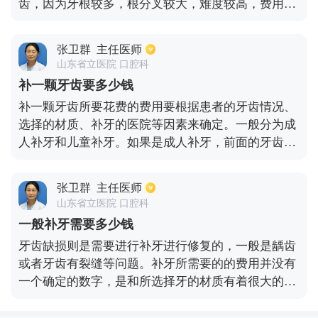
齿，因为牙根较多，根分叉较大，难度较高，费用在
医院有关系。
500~600之间。如果是下颌的阻生齿，比如水平阻生
或倒置阻生，拔牙费用可能达到1000~1500。上述说
张卫群
主任医师
的价格仅仅是拔牙费用，不包括术后药物以及检查费
山东省立医院 口腔科
用。
补一颗牙齿要多少钱
补一颗牙齿所要花费的费用要根据患者的牙齿情况、
选择的材质、补牙的医院等因素来确定。一般分为成
人补牙和儿童补牙。如果是成人补牙，前面的牙齿多
采用纳米树脂等材料，价格在300元左右；后面的牙
齿一般作为承重，则需要更高强度的树脂进行补牙，
张卫群
主任医师
价格在400-600左右。如果还需要进行一些牙齿美
山东省立医院 口腔科
白，对美观要求比较高的，可以使用更好的材料，价
一般补牙需要多少钱
格一般为900元左右。如果是儿童补牙，常会采用玻
牙齿缺损则是需要进行补牙进行修复的，一般是龋齿
璃离子类的材料，价格在150元左右。
或者牙齿有裂缝等问题。补牙所需要的的费用并没有
一个确定的数字，是和所选择牙的材质有着很大的关
系，如果是普通牙齿，一般价格比较便宜，100多块
钱就可以了。如果选择的是高级材料费用则会相对贵