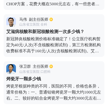
CHOP方案，花费大概在5000元左右，有一些患者身
体情况很差，所以需要一些必要的营养支持治疗，会
花5000-10000元。如果是B细胞淋巴瘤，是CD20阳性
马伟
副主任医师
的话，一般是加用利妥昔单抗，费用标准大概是
山东省立医院 全科
25000元。不过如果是不同的地区，可能存在一定的
艾滋病核酸和新冠核酸检测一次多少钱？
价格差异，但一般也不会超过30000。不同患者的身
新冠肺炎核酸检测价格标准确定了！公立医疗机构暂
体状况不同，有一些患者存在相关并发症，有一些患
定为40元/人次(不含核酸检测试剂)，第三方检测机构
者没有，所以这些都会影响价格，导致价格上下浮
收费标准不高于160元/人次(含核酸检测试剂)。艾滋
动。
病核酸检测的费用在300至400元之间，检测通常可以
在高危行为发生后两周左右进行。如果太早，可能无
张卫群
主任医师
法检测到。人体感染艾滋病毒后，在感染后约5至7
山东省立医院 口腔科
天，可在血液中检测到病毒。随着时间的推移，病毒
烤瓷牙一颗多少钱
的复制量逐渐变得活跃。大约两周后，血液中的病毒
烤瓷牙根据种类的不同，医院的不同，价格也各异，
会达到高峰。也就是说，如果核酸测试在大约两周内
通常价格为：一、普通钴铬烤瓷牙一颗大约1000元左
进行，则可以排除阴性测试结果，并且基本上可以清
右。二、较好的铝合金烤瓷牙一颗大约3000元左右。
楚地诊断阳性测试结果，因为很少出现假阳性。所以
三、最好全瓷牙一颗大约5000元左右。建议各位牙齿
有一些有过高危行为的人群、恐惧艾滋病的人群，可