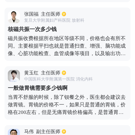
疫苗两种，价格是存在比较大的差异的。以四价疫苗
为例，普通疫苗大约一针为200元左右，如果为进口
张国福
主任医师
疫苗可能需要300元至400元左右。如果患者注射六价
复旦大学附属妇产科医院 放射科
疫苗，普通疫苗一针大约为500~600元左右，进口疫
核磁共振一次多少钱
苗有可能需要800~1000元，除此之外，不同公司所生
磁共振收费根据所在地区等级不同，价格也会有所不
产的疫苗，价格也会存在略微的差异，建议患者应当
同。主要根据平扫也就是普通扫查、增强、脑功能成
到正规疾控中心进行咨询。
像、心脏功能检查、血管成像等项目，以及输出功率
不同进行收费的。输出功率分0.5-1T、3.0T及以上。
以二线城市为例，不分医院等级，根据物价部门规
黄玉红
主任医师
定，磁共振平扫0.5-1T每个部位360元，3.0T及以上每
中国医科大学附属第一医院 消化内科
个部位680元；增强扫描0.5-1T每个部位400元，3.0T
一般做胃镜需要多少钱啊
及以上每个部位960元；脑功能成像0.5-1T一次480
当胃不舒服的时候，除了钡餐之外，医生都会建议去
元，3.0T及以上每次880元；心脏功能检查0.5-1T每次
做胃镜。胃镜的价格不一，如果只是普通的胃镜，价
480元，3.0T及以上每个部位960元；磁共振血管成像
格在200左右，但是无痛胃镜价格偏高，是普通胃镜
0.5-1T每个部位480元，3.0T及以上每个部位680元。
的三倍。当然，由于各个医院的医疗机械不一样，收
以上仅供参考，具体物价以当地医院为准。
费标准也是存在差别的，特别是高档的私立医院，检
马伟
副主任医师
查的费用就更高了，大家可以根据自己的实际能力去