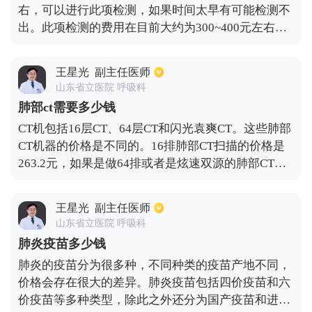
右，可以进行此项检测，如果时间太早有可能检测不
为一天10000元左右，第一天住进ICU时费用相对比
出。此项检测的费用在目前大约为300~400元左右。
较高一点，因为要做一些相关化验室检查和仪器检
通常有高危行为之后，若体内以感染艾滋病病毒后的
查。
一周左右，在体内血液中就能够检测到此病毒，而且
王星光
副主任医师
随着时间的增加病毒复制量也会增加，而且呈现活跃
山东省立医院 呼吸科
性，所以两周左右血液里面的病毒往往可以达到高
肺部ct需要多少钱
峰，所以在两周时候进行核酸检测，能够使检测结果
CT机包括16层CT、64层CT和闪光袁爽CT。这些肺部
更为准确，如果经检测为阴性可以排除艾滋病，若检
CT机器的价格是不同的。16排肺部CT扫描的价格是
测为阳性时基本可以确诊，因为此项检测出现假阳性
263.2元，如果是做64排或者是炫速双源的肺部CT平
的可能性很少。
扫，它的价钱是366.6元。如果进行肺部增强检查，
16排肺部增强检查费用超过500元。此外，需要注射
王星光
副主任医师
一瓶造影剂。普通造影剂的价格为300-400元，总成
山东省立医院 呼吸科
本为800-900元 如果患者进行肺血管检查，检查费用
肺炎疫苗多少钱
会更高，检查费用为1352.6元，同时需要注射一瓶造
肺炎的疫苗分为很多种，不同种类的疫苗产地不同，
影剂，总费用超过1700元。
价格会存在很大的差异。肺炎疫苗包括四价疫苗和六
价疫苗等多种类型，除此之外还分为国产疫苗和进口