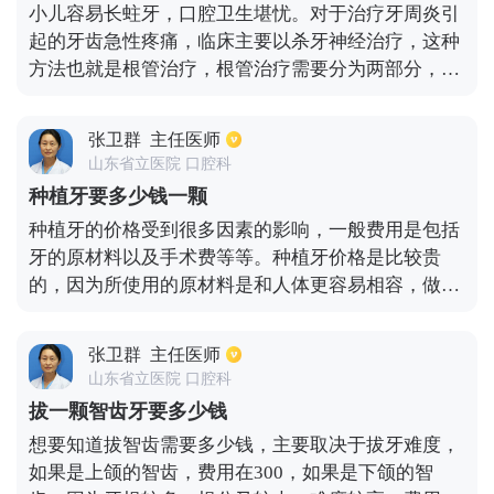
小儿容易长蛀牙，口腔卫生堪忧。对于治疗牙周炎引
起的牙齿急性疼痛，临床主要以杀牙神经治疗，这种
方法也就是根管治疗，根管治疗需要分为两部分，第
一部分是开髓，将牙髓拔出，用超声冲洗，用氢氧化
钙封住，第二部分就是将根管内的氢氧化钙冲洗干
张卫群
主任医师
净，用根管重填糊剂填充根管。根管治疗后的牙齿可
山东省立医院 口腔科
以做修复。进行一整套的根管治疗按照三甲医院的收
种植牙要多少钱一颗
费标准，如果是前牙大概需要800，磨牙大概需要
种植牙的价格受到很多因素的影响，一般费用是包括
1500，前磨牙大概需要1000。
牙的原材料以及手术费等等。种植牙价格是比较贵
的，因为所使用的原材料是和人体更容易相容，做工
比较精良，在国外进行加工，光进出口关税都是一笔
不小的开支了。另外种植牙这个价格还和品牌有着很
张卫群
主任医师
大的关系，比较好的品牌有瑞士士卓曼，韩国的奥齿
山东省立医院 口腔科
泰等，根据专利以及涉及的特点，在性能上也是会有
拔一颗智齿牙要多少钱
一定差异，所以价格上的差距也是挺大的。另外价格
想要知道拔智齿需要多少钱，主要取决于拔牙难度，
还受到手术方式的影响，一般是在5000到2万元之
如果是上颌的智齿，费用在300，如果是下颌的智
间。同时种植牙的价格还受到地区以及所选择的牙科