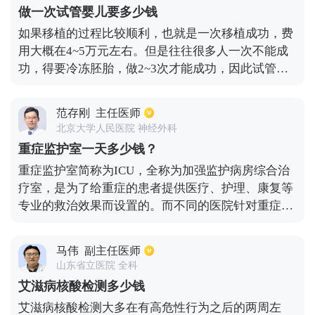
因此在两周左右进行检查是比较准确的。此外艾滋病
做一次试管婴儿要多少钱
大多是通过性传播进行传播的，此外也存在母婴传播
如果移植的过程比较顺利，也就是一次移植成功，费
以及血液传播，建议在平时的生活中应注意保持个人
用大概在4~5万元左右。但是往往很多人一次不能成
卫生。
功，得要冷冻胚胎，做2~3次才能成功，因此试管婴
儿的费用稍微高一些。现在有很多医院都在开展公益
性的项目，对做试管的夫妻有补助的，如果接受补
范存刚
主任医师
助，试管婴儿的费用也要在3万多左右。
北京大学人民医院 神经外科
重症监护室一天多少钱？
重症监护室简称为ICU，全称为加强监护病房综合治
疗室，是为了给重症的患者提供医疗、护理、康复等
专业的救治效果而设置的。而不同的医院针对重症监
护室的使用收费标准也是不一样的。一般如果配备的
仪器比较先进，费用相对就比较高，一些患者可能因
马伟
副主任医师
为选择药物不同，费用标准也是不同的。一般来说，
山东省立医院 全科
入住重症监护室的病人费用很高，除了仪器设备比较
艾滋病核酸检测多少钱
先进外，24小时内都配备专家医生，一旦有特殊情
艾滋病核酸检测大多在有高危性行为之后的两周左
况，医生会立即到床边进行抢救。具体治疗费用一般