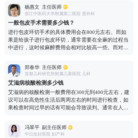
有问题的患者，切莫贪小便宜，做烤瓷牙一定要到正
以进行这项指标的检测。
杨惠文
主任医师
规医院进行，不然会造成牙周和颌骨的伤害。
浙江中医药大学附属第二医院 普外科
一般包皮手术需要多少钱？
进行包皮环切手术的具体费用会在800元左右。而如
果是给孩子进行包皮环切，通常需要在全麻的过程当
中进行，这时候麻醉费用会相对比较高一些。而对于
绝大多数的成年人来说，进行包皮环切可以选择普通
的环切手术。这种手术只是过程相对来说比较复杂一
郑春华
主任医师
些，需要把多余的包皮进行切除，然后再对创面进行
首都儿科研究所附属儿童医院 儿科
止血，缝合。伤口通常需要在一周左右的时候进行拆
艾滋病核酸检测多少钱
线。手术之后需要吃一些消炎药，而在手术后第2天
艾滋病的核酸检测一般费用在300元到400元左右，建
的时候可以到医院换药。观察伤口的情况，看是否存
议可以在高危性生活后两周左右的时间进行检查，如
在有渗血、皮下血肿、阴茎水肿等情况。多数患者在
果检查时间过早的话有可能会导致误判。通常在人体
术后三天左右就可以自己在家进行护理，术后7天拆
感染病毒之后的五到七天，就可以在血液中发现病
线。
毒，在此后的一段时间病毒量会随着时间的推移而发
冯翠平
副主任医师
生大量的增长，在两周左右的时间后就会达到高峰，
中日友好医院 妇产科