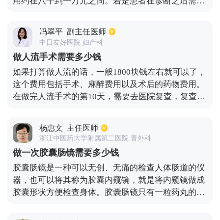
用约在八千到一万元之间。若是患者在诊断之后需要
采用腹腔疗法的话，那么费用会偏高一点，约在
12000到15000元之间。不过根据患者的实际病情考
冯翠平
副主任医师
虑，也能够通过药物进行治疗，若是选择基础性的药
中日友好医院 妇产科
物进行治疗，那么费用会低一些。若是采用效果更佳
做人流手术需要多少钱
的抗生素药物的话，那么费用自然会高一些，因此阑
如果打算做人流的话，一般1800块钱左右就可以了，
尾炎手术所需费用，要结合患者的病症程度以及治疗
这个费用包括手术、麻醉费用以及术后的药物费用。
方式而定。
在做完人流手术的第10天，需要去医院复查，复查的
时候如果发现有异常情况，还需要继续用药，而这些
费用不包括在1800块钱之内。因为各个地区消费水平
杨惠文
主任医师
不同，医院级别不同，因此收费也会存在一定差别。
浙江中医药大学附属第二医院 普外科
手术前一个星期最好不要同房。
做一次胶囊肠镜需要多少钱
胶囊肠镜是一种可以无创、无痛的检查人体肠道的仪
器，也可以将其称为胶囊内窥镜，就是将内窥镜做成
胶囊形状方便检查身体。胶囊肠镜只有一粒药丸的大
小，不需要进行麻醉，直接用水吞服就可以没有任何
的疼痛。吞服十五分钟后就可经过胃部，然后逐渐的