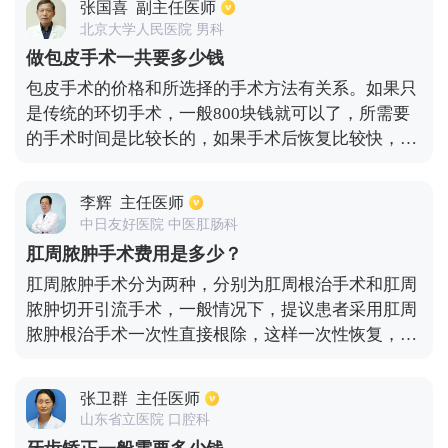
张国喜
副主任医师
经过小肠、大肠，并拍摄小肠、大肠的黏膜是否发生
北京大学人民医院 男科
阻塞。然后医生就可以根据拍出的照片来对肠道的情
做包皮手术一共要多少钱
况进行分析诊断，得出结果。最后胶囊肠镜就可以和
包皮手术的价格和所选择的手术方法有关系。如果只
粪便一起排出体外。在一般的三甲医院中做一次肠镜
是传统的环切手术，一般800块钱就可以了，所需要
大概在3000到4000元左右。
的手术时间是比较长的，如果手术后恢复比较快，7
天左右就能拆线。如是套环手术，费用就会翻倍，一
般需要1500块钱左右，手术时间比较短，不过在后期
李辉
主任医师
会比较麻烦。吻合器包皮环切手术需要2500块钱，不
中日友好医院 中医肛肠科
仅手术的时间短，而且一点痛苦都没有，恢复非常
肛周脓肿手术费用是多少？
快，患者需要根据个人的经济条件，来选择用哪种方
肛周脓肿手术分为两种，分别为肛周根治手术和肛周
式做手术。
脓肿切开引流手术，一般情况下，提议患者采用肛周
脓肿根治手术一次性直接根除，这样一次性恢复，会
降低整个手术的治疗费用。通常，肛周脓肿手术的费
用还是比较低的，并且手术费用没有统一的标准，但
张卫群
主任医师
是我们要知道手术费用的高低与患者的身体情况，病
山东省立医院 口腔科
情的严重程度有关，其中手术费用包括术后护理用药