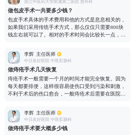
浙江中医药大学附属第二医院 普外科
元。对于肾结石，一般运用了经皮肾镜来进行钬激光
做包皮手术一共要多少钱？
碎石取石术，大概需要2600元。也有一些开刀的取石
包皮手术具体的手术费用和他的方式是息息相关的，
手术，比如膀胱部位的需要900元，输尿管部位的需
如果我们采用传统手术方式，那么仅仅只需要800块
要1200元，肾脏部位的需要1600元。另外，全麻一般
钱左右就可以了。相对的手术时间会比较长一点，但
需要2000-2200元，半麻需要1200-1500元。做完手术
是恢复的却非常的快，一般情况下在一个星期左右就
之后的恢复期也需要一部分费用，一般是2000-2500
可以拆线了。对于包皮套环和吻合器包皮环切手术方
元。
李辉
主任医师
式，那么费用就会在1500元到2500元左右，具体使用
中日友好医院 中医肛肠科
哪一种方式那么是需要根据自己的财力来决定的。包
做痔疮手术几天恢复
皮套环手术的特点是手术进行的非常快，但是在手术
痔疮手术一般需要一个月的时间才能完全恢复。因为
之后脱环的时候就会很费劲，通常会经过两个星期的
每天都要排便，这样很容易使伤口受到污染和刺激，
时间才会脱环，并且还会有一定的几率产生脓血。对
不利于术后的伤口愈合，一般痔疮术后需要在医院观
于吻合器包皮环切手术，手术的时间非常的短暂，手
察一周，主要是为了方便给伤口消毒避免感染的发
术的过程也不会很长，并且丝毫也感觉不到痛苦，恢
生。术后一个月内需要按时换药，常用的药物有普济
复起来非常的快，从做完手术之后到恢复身体，也就
李辉
主任医师
痔疮栓等，患者出院后也可以在家中自行换药。因为
是两个星期左右吻合钉就会自动脱落了。
中日友好医院 中医肛肠科
术后7到10天痔核才会脱落，痔核脱落会引起痔下小
做痔疮手术要大概多少钱
动脉破裂导致持续的出血，所以在这几天患者需要注