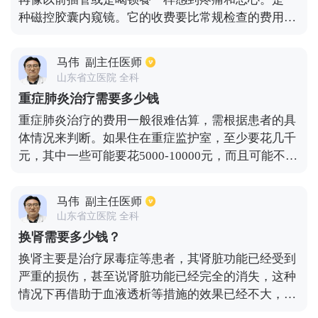
元左右，然而进口全瓷牙价格能达到5000元以上。材
种磁控胶囊内窥镜。它的收费要比常规检查的费用要
料的不同烤瓷牙价格差很多，但还是选择全瓷牙要比
高许多，一次的费用大概在三千元左右，但是患者所
金属烤瓷牙更好一些。
在的地区不同，医院的规模等级不同，做胶囊胃镜的
马伟
副主任医师
费用可能也不太相同。虽然胶囊胃镜收费高，但是却
山东省立医院 全科
可以更好的掌握胃部的情况，使医生可以做出更好的
重症肺炎治疗需要多少钱
诊断和治疗，而且还可以更好的治疗小肠以及消化道
重症肺炎治疗的费用一般很难估算，需根据患者的具
的疾病。所以如果经济条件允许最好还是选择胶囊胃
体情况来判断。如果住在重症监护室，至少要花几千
镜更好。
元，其中一些可能要花5000-10000元，而且可能不使
用非常先进的设备。如果需要呼吸机、血液透析、体
外膜肺，这些都是几万元。如果不需要这些，纯药物
马伟
副主任医师
比普通病房贵得多。通常是几千元到一万元。情况不
山东省立医院 全科
同，价格也不同，所以很难做出具体的价格估计。
换肾需要多少钱？
换肾主要是治疗尿毒症等患者，其肾脏功能已经受到
严重的损伤，甚至说肾脏功能已经完全的消失，这种
情况下再借助于血液透析等措施的效果已经不大，更
理想的一种方式就是通过换肾才可以帮助机体正常的