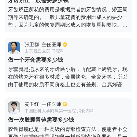
牙齿矫正一般需要多少钱
费用、术中器材使用费用及术前检查费用。
牙齿矫正所花的费用是根据患者的牙齿情况，矫正周
期等来确定的。一般儿童花费的费用比成人的要少一
些，因为儿童的恢复周期比成人的恢复周期要快。牙
齿矫正所花的费用还与所在的城市有关，大城市的花
费要比小城市的花费高一些。一般来说价格在一万元
张卫群
主任医师
到三万左右，如果选择隐形矫正、补牙、美白等项
山东省立医院 口腔科
目，花费的金额则会增多。每个人的牙齿情况都是不
做一个牙套需要多少钱
同的，建议先到口腔部门进行检查，根据具体情况让
牙套就是把原来的牙齿磨小后，再配戴上烤瓷牙。现
医生制定详细的矫正计划，才能确定最终的金额。
在的烤瓷牙有很多材质，金属烤瓷、全瓷牙等，所以
由于使用的材质不同价格上也会有差别。金属烤瓷牙
中还有普通金属烤瓷牙和贵金属烤瓷牙之区，普通的
金属烤瓷牙是采用镍铬合金和钴铬合金制成的，价格
黄玉红
主任医师
大约在400-800元左右。贵金属是采用的银钯合金和
中国医科大学附属第一医院 消化内科
金合金制成的，大约需要2000-3000元左右的费用。
做一次胶囊胃镜需要多少钱
然而全瓷牙是没有任何金属的，而且优点要比金属牙
胶囊胃镜已是一种高级的胃部检查方法，使患者不会
多，但是费用会比较高，国产的全瓷牙大约需要3000
再像以前插管或是喝钡餐一样感到疼痛和恶心。是一