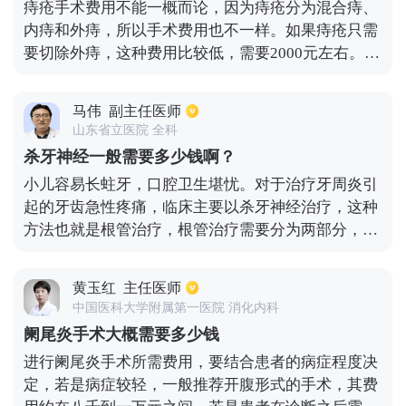
痔疮手术费用不能一概而论，因为痔疮分为混合痔、
意是否有出血的问题。
内痔和外痔，所以手术费用也不一样。如果痔疮只需
要切除外痔，这种费用比较低，需要2000元左右。如
果痔疮的症状是混合痔，水肿和疼痛明显，手术往往
是外剥内扎混合痔，尤其是痔疮切除较多，手术创伤
马伟
副主任医师
较大时。术后应使用消肿止痛的药物。总费用约6000
山东省立医院 全科
元。如果痔疮主要表现为肛门肿瘤脱垂和环状脱垂，
杀牙神经一般需要多少钱啊？
PPH是本例最好的手术治疗方法，需要使用肛门直肠
小儿容易长蛀牙，口腔卫生堪忧。对于治疗牙周炎引
吻合器。由于吻合器价格相对昂贵，需要2000多元，
起的牙齿急性疼痛，临床主要以杀牙神经治疗，这种
因此整个PPH操作的操作成本约为9000~10000元。手
方法也就是根管治疗，根管治疗需要分为两部分，第
术费用也与医院的水平有关。如果医院的级别是三级
一部分是开髓，将牙髓拔出，用超声冲洗，用氢氧化
或以上，手术费用往往会高一些。
钙封住，第二部分就是将根管内的氢氧化钙冲洗干
黄玉红
主任医师
净，用根管重填糊剂填充根管。根管治疗后的牙齿可
中国医科大学附属第一医院 消化内科
以做修复。进行一整套的根管治疗按照三甲医院的收
阑尾炎手术大概需要多少钱
费标准，如果是前牙大概需要800，磨牙大概需要
进行阑尾炎手术所需费用，要结合患者的病症程度决
1500，前磨牙大概需要1000。
定，若是病症较轻，一般推荐开腹形式的手术，其费