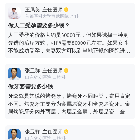
功能运作。通常情况下换肾的价格是在30到40万元之
王凤英
主任医师
间，包括手术费以及肾源费用，还有术后的一些具有
首都医科大学宣武医院 产科
免疫抑制措施的费用等。但是具体的综合费用还得根
做人工受孕需要多少钱？
据患者身体素质决定，如果手术过程还伴随着其它疾
人工受孕的价格大约是50000元，但如果选择一种更
病的出现，费用当然也会有所区别的。
先进的治疗方式，可能需要80000元左右。如果女性
不能成功受孕，夫妻双方可以到当地正规的医院进行
检查，了解影响怀孕的根本原因，以便有针对性地加
以改善。如果是女性不孕的情况，则有必要知道是否
张卫群
主任医师
是女性的输卵管存在堵塞的问题，这样才能及时进行
山东省立医院 口腔科
治疗，同时也保证了身体的健康。人工受孕的可能性
做牙套需要多少钱
较高，但必须在准备怀孕之前的3个月或6个月就去预
牙套就是常说的烤瓷牙，烤瓷牙不同种类，费用肯定
约检查和治疗，以达到预期效果。
不同。烤瓷牙主要分为金属烤瓷牙和全瓷烤瓷牙。金
属烤瓷牙分内外两层，内层是金属，外层是瓷。全瓷
烤瓷牙完全是瓷。根据内层材料金属的不同，金属烤
瓷牙大致可以分为镍铬烤瓷牙、钴铬烤瓷牙、钛合金
张卫群
主任医师
烤瓷牙、纯钛烤瓷牙，相应的费用为300元、500元、
山东省立医院 口腔科