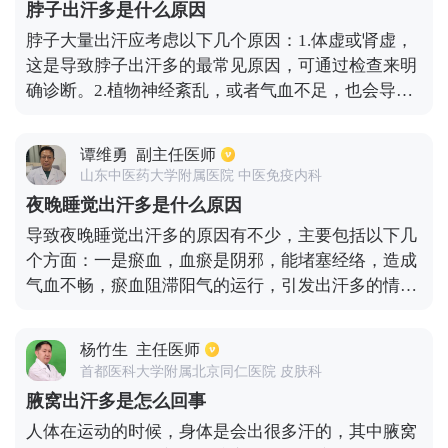
脖子出汗多是什么原因
汗。如果孩子睡觉前活动过多，活动力度过大或是刚
脖子大量出汗应考虑以下几个原因：1.体虚或肾虚，
进食后不久，就会造成孩子睡觉后出汗较多。病理性
这是导致脖子出汗多的最常见原因，可通过检查来明
的盗汗主要集中在三岁以下的儿童，多见于佝偻病，
确诊断。2.植物神经紊乱，或者气血不足，也会导致
孩子血钙偏低造成上半夜不停的出汗。而结核病儿童
脖子出汗。3.精神原因，如果长期心理紧张，存在心
主要表现为整夜出汗，同时孩子还伴有低烧，日渐消
理压力，也容易导致出汗，所以我们应该保持愉快的
瘦，食欲不振的症状。
谭维勇
副主任医师
心情，缓解压力。4.也可能是由高温引起的，但如果
山东中医药大学附属医院 中医免疫内科
温度不是很高，出汗却还是很多，可能是由于身体问
夜晚睡觉出汗多是什么原因
题，及时就医检查治疗是很有必要的。
导致夜晚睡觉出汗多的原因有不少，主要包括以下几
个方面：一是瘀血，血瘀是阴邪，能堵塞经络，造成
气血不畅，瘀血阻滞阳气的运行，引发出汗多的情
况。二是中医上认为阴阳要相互平衡，若阳气太过亢
盛，会迫使体液流出并导致出汗。
杨竹生
主任医师
首都医科大学附属北京同仁医院 皮肤科
腋窝出汗多是怎么回事
人体在运动的时候，身体是会出很多汗的，其中腋窝