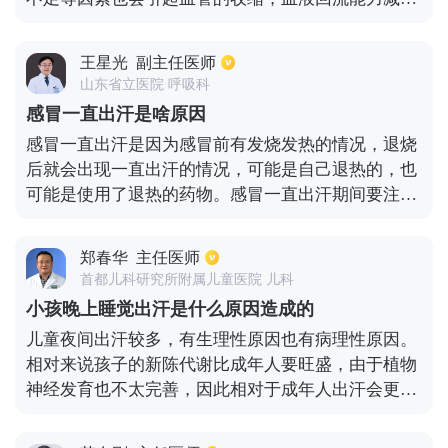
等，会导致吃饭容易出汗。体内维生素的缺乏，过度
疲劳或者因体内毒素过多引起的上火等等因素也会造
王星光
副主任医师
成吃饭容易出汗。长时间的缺乏运动或者睡眠不好会
山东省立医院 呼吸科
造成身体内钾元素的缺乏，从而导致吃饭的时候出汗
感冒一直出汗是啥原因
多，这种情况下就需要多吃一些含钾量丰富的食物。
感冒一直出汗是因为感冒前有发烧发热的情况，退烧
后就会出现一直出汗的情况，可能是自己退热的，也
可能是使用了退热的药物。感冒一直出汗期间要注意
多喝水，补充人体所需的水分，防止脱水。同时还需
保持皮肤干燥清洁，勤换衣服。感冒需要患者根据自
郑春华
主任医师
身的病情选择针对性的治疗方法，在治疗期间时刻观
首都儿科研究所附属儿童医院 儿科
察病情的变化，平时要多注意休息，不要熬夜，不要
小孩晚上睡觉出汗是什么原因造成的
抽烟，饮酒。多吃一些有营养的食物，补充身体所需
儿童夜间出汗较多，有生理性原因也有病理性原因。
养分。
相对来说孩子的新陈代谢比成年人要旺盛，由于植物
神经发育也不太完善，因此相对于成年人出汗会更多
一些，尤其是在睡觉的时候比较容易出汗。这种情况
通常在睡着之后，1-2个小时左右的时候出汗比较