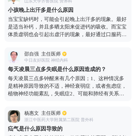
山东大学齐鲁医院 营养科
盖的被子过后或者是穿的过多，房子里面湿度大，空
小孩晚上出汗多是什么原因
气不流通，温度过高而引起多汗。病理性多汗，多数
当宝宝缺钙时，可能会引起晚上出汗多的现象。最好
时候是由于孩子缺乏维生素d或者是钙等引起。
是适当补钙，并且多晒太阳来促进钙的吸收。而宝宝
体质虚弱也会引起出虚汗的现象，最好通过口服药物
治疗，比如服用玉屏风颗粒等。还有是宝宝基础代谢
旺盛引起的出汗多现象，这种现象不用特别处理，最
邵自强
主任医师
好是多休息，避免剧烈活动，饮食上清淡、易消化为
中日友好医院 神经内科
主，避免辛辣刺激性油腻的食物，夜间也不宜吃太
每天凌晨三点多失眠是什么原因造成的？
饱。
每天凌晨三点多钟醒来有几个原因；1、这种情况多
是精神原因导致的不适，神经衰弱症，或者焦虑症，
植物神经功能紊乱，失眠症2、可能和肺经有关系，
如果之前有过肺方面的问题，这个时间段会容易醒，
因为在这个时间段里面，肺经是最强的时候，肺心脏
杨惠文
主任医师
病这是最强的，3、如果每天都3点多起来的话，那就
浙江中医药大学附属第二医院 普外科
是习惯，但是也可以继续睡，习惯是培养出来的，想
疝气是什么原因导致的
睡就睡，睡不着的话，有很多原因了，4、第一要看