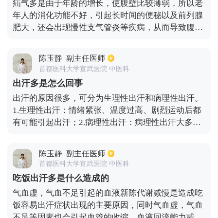
疝气多是由于年龄的增长，使腹壁比较薄弱，所以老
是饮食问题，5、还有工作压力问题，思想负担问
年人的消化功能不好，引起长时间的便秘以及前列腺
题，6、另外还有一种就是有咳嗽的人这个时候会咳
肥大，还会出现慢性支气管炎等疾病，从而导致腹股
嗽的很厉害，很多人不知道就猛吃一些止咳的药物压
沟疝气的发生。也有的患者是由于特殊的职业，所以
住，但是咳嗽是好事，只要把脏东西排出来就可以
长时间的腹部用力或用力不当而导致疝气的出现。疝
了；7、最后就是上了35岁以后的人需要补充一些
陈玉静
副主任医师
气也和长时间的抽烟有关，所以要尽早戒烟。
钙，保持身体营养均衡。
首都医科大学宣武医院 中医科
出汗多是怎么回事
出汗的原因很多，可分为生理性出汗和病理性出汗。
1.生理性出汗：情绪紧张、温度过高、剧烈运动后都
有可能引起出汗；2.病理性出汗：病理性出汗大多是
器质性疾病引起的，比如糖尿病、甲亢、结核阴虚患
者，应该根据具体的病因治疗。在大量出汗时要注意
陈玉静
副主任医师
补水，避免因为体液丢失造成上火、中暑等情况。出
首都医科大学宣武医院 中医科
汗多也可能与遗传因素有关，汗腺发达。出汗可以排
吃饭出汗多是什么造成的
出身体内的毒素，保持体温。
气血虚，气血不足引起的血液新陈代谢减慢是造成吃
饭容易出汗症状出现的主要原因，同时气血虚，气血
不足等因素也会引起血管的收缩，血液回流能力减弱