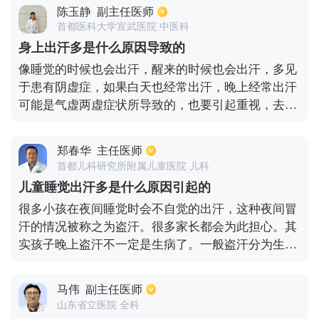
多。当孩子出现了睡觉的时候出汗多的情况时，应注
陈玉静
副主任医师
意先查出引起此种情况的原因，若只是睡眠环境问
首都医科大学宣武医院 中医科
题，只需注意调整环境即可，若是由于病理性因素导
身上出汗多是什么原因导致的
致的，则需及时的针对病因进行治疗。
像睡觉的时候也会出汗，醒来的时候也会出汗，多见
于患有阴虚症，如果白天也经常出汗，晚上经常出汗
可能是气虚两虚症状所导致的，也要引起重视，去医
院进行相关检查和治疗。导致身上出汗的原因也是有
很多的，如果是病理性因素所导致的话，是需要进行
郑春华
主任医师
对症治疗，在医生的安排下服用药物来进行病情的控
首都儿科研究所附属儿童医院 儿科
制，如果是生理性所引起的出汗多可以从日常的饮食
儿童睡觉出汗多是什么原因引起的
以及生活中进行改善，多加注重调理，在出汗多之
很多小孩在夜间睡觉时会不自觉的出汗，这种夜间冒
后，首先要分清楚是病理性因素导致的，还是生理性
汗的情况被称之为盗汗。很多家长都会为此担心。其
因素导致的。
实孩子晚上盗汗不一定是生病了。一般盗汗分为生理
性盗汗和病理性盗汗。很多小孩盗汗都是属于生理性
的盗汗，所以家长不用过于担心。由于儿童正处于生
马伟
副主任医师
长发育阶段，植物神经调节功能还不完善，一些孩子
山东省立医院 全科
体内水分多，新陈代谢旺盛，所以晚上睡觉时容易出