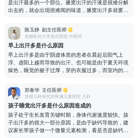
是出汗最多的一个部位。腋窝出汗的汗液是很难分解
出去的，就会出现很难闻的味道，腋窝出汗多就要勤
洗澡、勤换衣物。腋窝出汗多的原因有很多，可以根
据具体的原因来采取相对的措施。腋窝的结构很复
陈玉静
副主任医师
杂，有大量的汗腺，汗腺是人体重要的泌汗结构，所
首都医科大学宣武医院 中医科
以人一热就会出汗，一出汗腋窝就是出汗做多的部
早上出汗多是什么原因
位。但不是每个人一运动都有腋窝出汗多的现象，这
早上出汗多是由于阴虚体质的患者在晨起后阳气上
是根据每个人不同的体质来定的。
浮、虚阳上越而导致的出汗。也可能是由于夏天环境
燥热，睡觉的被子过厚，穿的衣服过多，而室内的温
度比较高，所以在早上醒来之后有出汗的情况。一些
阳气虚弱的患者由于体虚、阳不固汗，所以容易感
郑春华
主任医师
冒、出汗，应该在日常的生活当中合理的饮食，多吃
首都儿科研究所附属儿童医院 儿科
山药、枸杞子、蘑菇、菠萝、苹果、芡实、豆制品
孩子睡觉出汗多是什么原因造成的
等，规律的作息、适当的运动，能够有效改善出汗的
孩子处于生长发育关键时期，身体代谢速度较快。孩
现象。
子出汗多的很大一部分原因，是由于缺钙导致的，建
议家长带孩子做一个微量元素检测，看是否是缺钙引