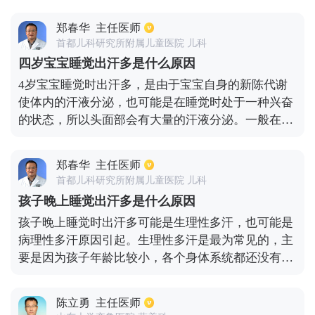
起的骨骼生长变异而导致的夜间汗多，惊醒等症状，
必要时需进行补充一些维生素和钙，其他因素也可能
郑春华
主任医师
是感染结核病，建议家长带孩子去正规医院做相关检
首都儿科研究所附属儿童医院 儿科
查。
四岁宝宝睡觉出汗多是什么原因
4岁宝宝睡觉时出汗多，是由于宝宝自身的新陈代谢
使体内的汗液分泌，也可能是在睡觉时处于一种兴奋
的状态，所以头面部会有大量的汗液分泌。一般在宝
宝睡熟之后1~2小时之内，汗液会自然减少，分泌量
逐渐恢复正常。也有的宝宝睡眠时间紊乱，所以导致
郑春华
主任医师
植物神经功能也出现紊乱，从而导致出汗多的情况。
首都儿科研究所附属儿童医院 儿科
家长还要注意宝宝是否缺钙，以免引起佝偻病、低血
孩子晚上睡觉出汗多是什么原因
糖等疾病，而导致宝宝出汗多的情况。
孩子晚上睡觉时出汗多可能是生理性多汗，也可能是
病理性多汗原因引起。生理性多汗是最为常见的，主
要是因为孩子年龄比较小，各个身体系统都还没有发
育完善，新陈代谢又比较旺盛。加上活泼好动，白天
身体摄取的热量没有能够完全释放出来，在晚上睡觉
陈立勇
主任医师
的时候就会出现有出汗的情况。另外就是孩子睡觉时